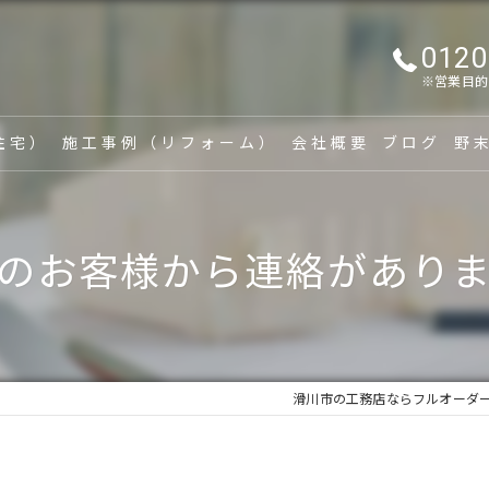
0120
※営業目的
住宅）
施工事例（リフォーム）
会社概要
ブログ
野
漫画特集
家
のお客様から連絡があり
新
リ
建
滑川市の工務店ならフルオーダ
家