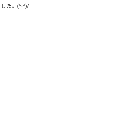
(^-^)/