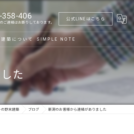
-358-406
公式LINEはこちら
のご連絡はお断りしております。
末建築について
SIMPLE NOTE
づくり
ました
築
フォーム
て替え
ーの野末建築
ブログ
新潟のお客様から連絡がありました
族