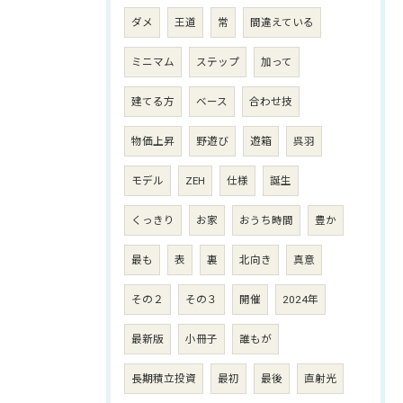
ダメ
王道
常
間違えている
ミニマム
ステップ
加って
建てる方
ベース
合わせ技
物価上昇
野遊び
遊箱
呉羽
モデル
ZEH
仕様
誕生
くっきり
お家
おうち時間
豊か
最も
表
裏
北向き
真意
その２
その３
開催
2024年
最新版
小冊子
誰もが
長期積立投資
最初
最後
直射光