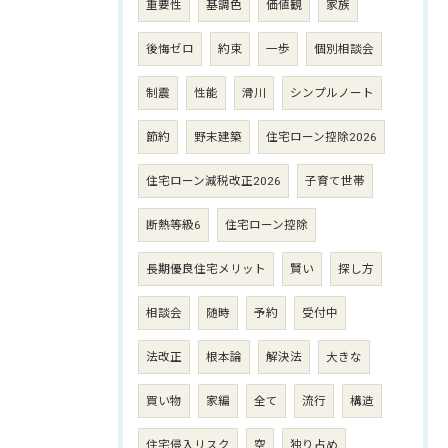
重要性
基調色
価値観
家族
後悔ゼロ
約束
一歩
個別相談会
制震
性能
滑川
シンプルノート
節約
野末建築
住宅ローン控除2026
住宅ローン減税改正2026
子育て世帯
断熱等級6
住宅ローン控除
長期優良住宅メリット
賢い
探し方
相談会
随時
予約
受付中
法改正
根本論
解決法
大きな
買い物
家編
全て
流行
構造
住宅侵入リスク
空
独り占め