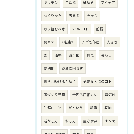
キッチン
生活感
薄める
アイデア
つくりかた
考える
今から
取り組むべき
2つのコト
前提
見直す
2階建て
子ども部屋
大きさ
家
価格
設計図
盲点
暮らし
差別化
お金に困らず
暮らし続けるために
必要な３つのコト
家づくり予算
合理的圧縮方法
電気代
生涯ローン
だという
認識
収納
活かし方
殺し方
置き家具
すゝめ