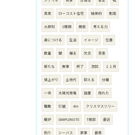
シナリオ
背景
合理性
安定
嘘
真実
ローコスト住宅
結果的
割高
大原則
2種類
開放
考える力
身につける
生活
イメージ
位置
数量
鍵
握る
欠点
恩恵
新たな
無事
終了
次回
１１月
値上がり
土地代
抑える
分離
一体
太陽光発電
設置
隠れた
難敵
打破
4ｍ
クリスマスツリー
暖炉
SIMPLENOTE
T様邸
最近
釣り
シーバス
家事
最良