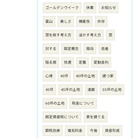
ゴールデンウイーク
休業
お知らせ
富山
美しさ
機能性
共存
窓を殺す考え方
活かす考え方
窓
対する
固定概念
南向
信者
陥る罠
快適
定義
変動金利
心得
40坪
40坪の土地
建つ家
45坪
45坪の土地
漫画
55坪の土地
60坪の土地
税金について
固定資産税について
家を建てる
節税効果
電気料金
今後
資産形成