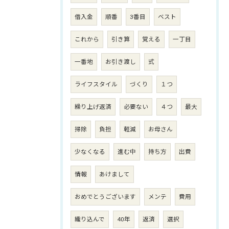
借入金
順番
3番目
ベスト
これから
引き算
覚える
一丁目
一番地
お引き渡し
式
ライフスタイル
づくり
１つ
繰り上げ返済
必要ない
４つ
最大
掃除
負担
軽減
お母さん
少なくなる
進む中
持ち方
出費
情報
あけまして
おめでとうございます
メンテ
費用
織り込んで
40年
返済
選択