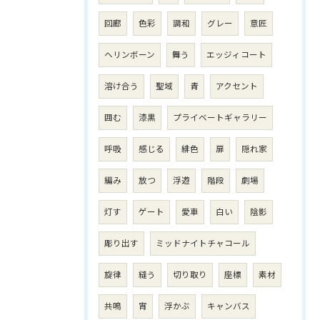
回廊
色彩
調和
グレー
意匠
ヘリンボーン
舞う
エッジィコート
溶け合う
聖域
青
アクセント
囲む
漆黒
プライベートギャラリー
呼吸
感じる
緋色
扉
隠れ家
編み
放つ
浮遊
階段
劇場
灯す
ゲート
愛車
白い
陰影
彫り出す
ミッドナイトチャコール
旋律
縫う
切り取り
座標
素材
共鳴
宵
浮かぶ
キャンバス