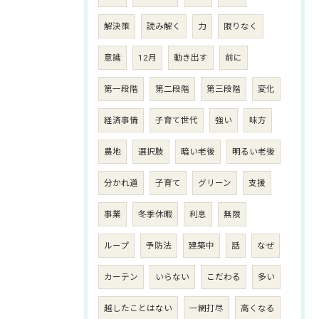
解決策
読み解く
力
限りなく
意識
12月
動き出す
前に
第一段階
第二段階
第三段階
変化
経済事情
子育て世代
強い
味方
農地
選択肢
暗い老後
明るい老後
分かれ道
子育て
グリーン
支援
事業
冬季休暇
利息
無限
ループ
予防法
建築中
話
なぜ
カーテン
いらない
こだわる
多い
越したことはない
一網打尽
高くなる