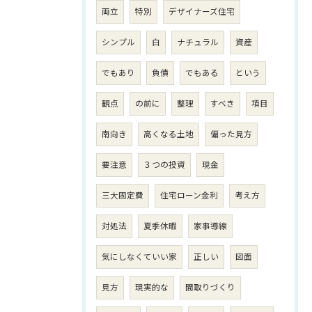
両立
特別
デザイナーズ住宅
シンプル
白
ナチュラル
資産
でもあり
負債
でもある
という
観点
の前に
整理
すべき
項目
南向き
高くなる土地
偏った見方
要注意
３つの投資
現金
三大固定費
住宅ローン金利
考え方
対処法
夏季休暇
家事導線
気にしなくていい家
正しい
図面
見方
現実的な
間取りづくり