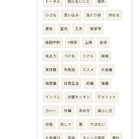
トータル
知らないこと
損失
小さな
思い込み
当たり前
外れる
勇気
室内
工夫
魚津市
経田中町
Y様邸
上棟
全体
見る力
つける
リアル
両端
実体験
失敗談
ススメ
お金編
強度編
日常生活
前編
後編
インフレ
対面キッチン
デメリット
カバー
外構
決め方
減らし方
日陰
決して
悪
ではない
土地選び
追加
チェック項目
弊社