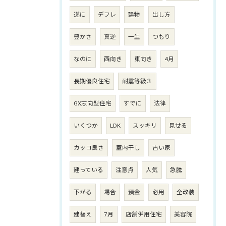
遂に
デフレ
建物
出し方
豊かさ
真逆
一生
つもり
なのに
西向き
東向き
4月
長期優良住宅
耐震等級３
GX志向型住宅
すでに
法律
いくつか
LDK
スッキリ
見せる
カッコ良さ
室内干し
古い家
建っている
注意点
人気
急騰
下がる
場合
預金
必用
全改装
建替え
7月
店舗併用住宅
美容院