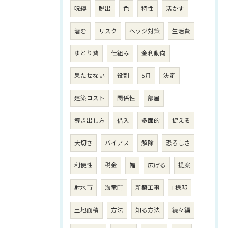
呪縛
脱出
色
特性
活かす
潜む
リスク
ヘッジ対策
生活費
ゆとり費
仕組み
金利動向
果たせない
役割
5月
決定
建築コスト
関係性
部屋
導き出し方
借入
多面的
捉える
大切さ
バイアス
解除
恐ろしさ
利便性
税金
幅
広げる
提案
射水市
海竜町
新築工事
F様邸
土地面積
方法
知る方法
続々編