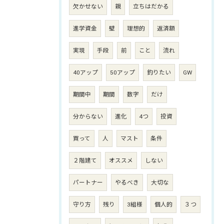
欠かせない
親
立ちはだかる
進学資金
壁
理想的
返済額
実現
手段
前
こと
流れ
40アップ
50アップ
釣りたい
GW
期間中
期間
数字
だけ
分からない
進化
4つ
投資
買って
人
マスト
条件
２階建て
オススメ
しない
パートナー
やるべき
大切な
守り方
残り
3組様
個人的
３つ