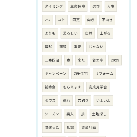
タイミング
生命保険
選び
大事
2つ
コト
固定
向き
不向き
よりも
恐ろしい
自然
上がる
暗黙
面積
重要
じゃない
三寒四温
春
来た
省エネ
2023
キャンペーン
ZEH住宅
リフォーム
補助金
もらえます
完成見学会
ボウズ
逃れ
穴釣り
いよいよ
シーズン
突入
損
土地探し
間違った
知識
資金計画