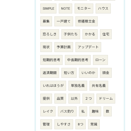
SIMPLE
NOTE
モニター
ハウス
募集
一戸建て
修繕積立金
恐ろしき
子供たち
かかる
住宅
現状
予算計画
アップデート
短期的思考
中長期的思考
ローン
返済期間
短い方
いいのか
頭金
いれはほうが
単独名義
共有名義
提供
品質
以外
２つ
ドリーム
レイク
バス釣り
私
趣味
数
管理
しやすさ
8つ
常識