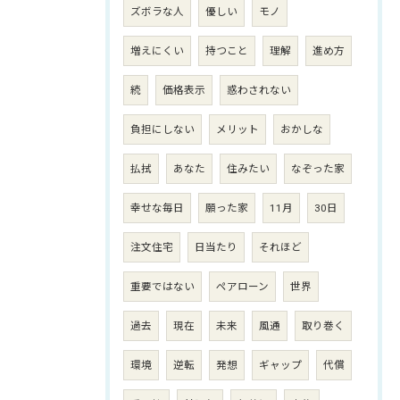
ズボラな人
優しい
モノ
増えにくい
持つこと
理解
進め方
続
価格表示
惑わされない
負担にしない
メリット
おかしな
払拭
あなた
住みたい
なぞった家
幸せな毎日
願った家
11月
30日
注文住宅
日当たり
それほど
重要ではない
ペアローン
世界
過去
現在
未来
風通
取り巻く
環境
逆転
発想
ギャップ
代償