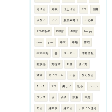
分ける
外観
仕上げる
5つ
理由
少ない
いい
脱炭素時代
不必要
2つのもの
D様邸
A様邸
happy
new
year
年末
年始
休暇
年末年始
各
メーカー
休暇情報
開放感
方程式
お金
使い方
賃貸
マイホーム
不安
なくなる
たった
1つ
美しい
創る
ルール
プラス
＠
価値
誤解
中庭
ある
建築家
建てる
デザイン住宅