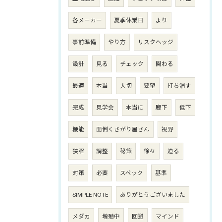
各メーカー
夏季休業日
より
事前準備
やり方
リスクヘッジ
設計
見る
チェック
関わる
最適
本当
大切
要望
打ち消す
完成
見学会
本当に
廊下
低下
機能
面倒くさがり屋さん
視野
狭窄
調整
秘策
徐々
迫る
対策
必要
スペック
基準
SIMPLE NOTE
ありがとうございました
メダカ
増殖中
回避
マインド