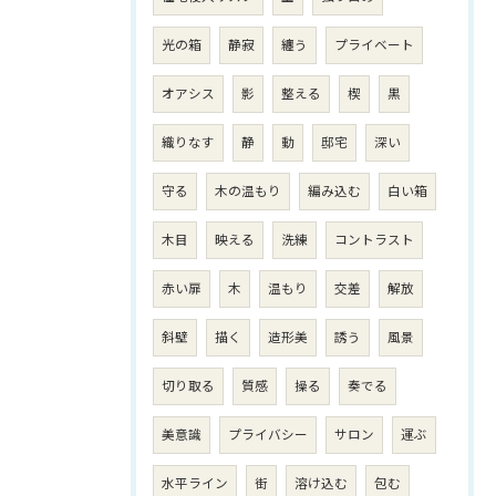
光の箱
静寂
纏う
プライベート
オアシス
影
整える
楔
黒
織りなす
静
動
邸宅
深い
守る
木の温もり
編み込む
白い箱
木目
映える
洗練
コントラスト
赤い扉
木
温もり
交差
解放
斜壁
描く
造形美
誘う
風景
切り取る
質感
操る
奏でる
美意識
プライバシー
サロン
運ぶ
水平ライン
街
溶け込む
包む