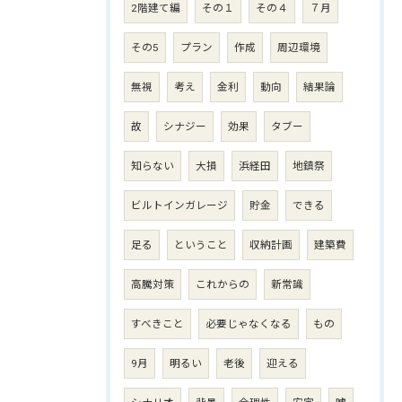
2階建て編
その１
その４
７月
その5
プラン
作成
周辺環境
無視
考え
金利
動向
結果論
故
シナジー
効果
タブー
知らない
大損
浜経田
地鎮祭
ビルトインガレージ
貯金
できる
足る
ということ
収納計画
建築費
高騰対策
これからの
新常識
すべきこと
必要じゃなくなる
もの
9月
明るい
老後
迎える