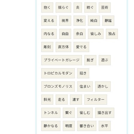
抱く
揺らぐ
炎
紡ぐ
芸術
変える
視界
浄化
純白
静謐
内なる
自由
余白
愉しみ
独占
彫刻
直方体
愛でる
プライベートガレージ
脱ぎ
遊ぶ
トロピカルモダン
招き
ブロンズモノリス
住まい
透かし
斜光
走る
濾す
フィルター
トンネル
繋ぐ
愉しむ
描き出す
静かなる
明度
響き合い
水平