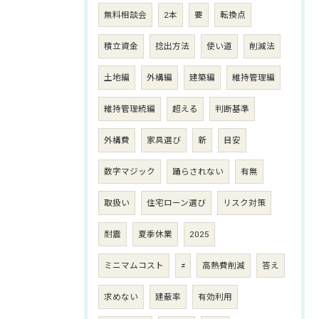
無料相談会
2本
要
転換点
積立資金
捻出方法
使い道
削減法
土地編
外構編
建築編
維持管理編
維持管理続編
超える
判断基準
外構費
家具選び
新
目安
数字マジック
踊らされない
有無
取扱い
住宅ローン選び
リスク対策
耐震
夏季休業
2025
ミニマムコスト
≠
高熱費削減
答え
求めない
建蔽率
有効利用