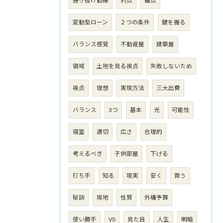
通り抜け動線
利点
難点
変動型ローン
２つの条件
鍵を握る
バランス感覚
不動産屋
建築屋
領域
土地を見る視点
失敗しないため
視点
理想
実現方法
三大出費
バランス
3つ
基本
光
可能性
寝室
適切
広さ
合理的
考えるべき
子供部屋
下げる
打ち手
知る
現実
安く
買う
秘訣
現地
性質
外構予算
使い勝手
VS
見た目
人生
明暗