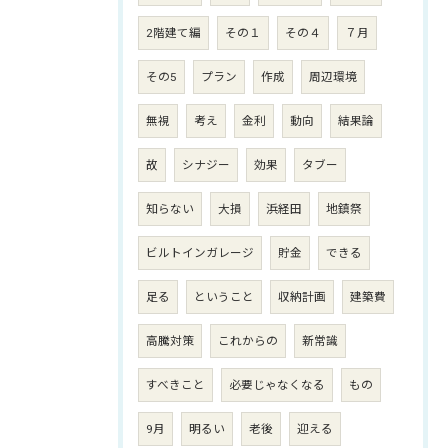
2階建て編
その１
その４
７月
その5
プラン
作成
周辺環境
無視
考え
金利
動向
結果論
故
シナジー
効果
タブー
知らない
大損
浜経田
地鎮祭
ビルトインガレージ
貯金
できる
足る
ということ
収納計画
建築費
高騰対策
これからの
新常識
すべきこと
必要じゃなくなる
もの
9月
明るい
老後
迎える