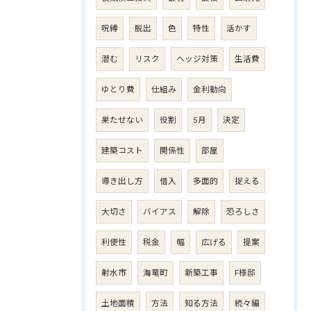
呪縛
脱出
色
特性
活かす
潜む
リスク
ヘッジ対策
生活費
ゆとり費
仕組み
金利動向
果たせない
役割
5月
決定
建築コスト
関係性
部屋
導き出し方
借入
多面的
捉える
大切さ
バイアス
解除
恐ろしさ
利便性
税金
幅
広げる
提案
射水市
海竜町
新築工事
F様邸
土地面積
方法
知る方法
続々編