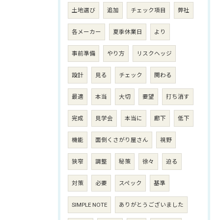
土地選び
追加
チェック項目
弊社
各メーカー
夏季休業日
より
事前準備
やり方
リスクヘッジ
設計
見る
チェック
関わる
最適
本当
大切
要望
打ち消す
完成
見学会
本当に
廊下
低下
機能
面倒くさがり屋さん
視野
狭窄
調整
秘策
徐々
迫る
対策
必要
スペック
基準
SIMPLE NOTE
ありがとうございました