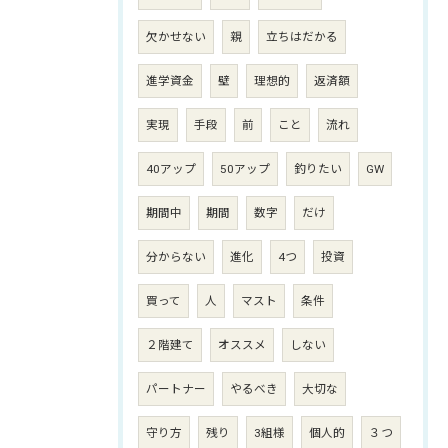
欠かせない
親
立ちはだかる
進学資金
壁
理想的
返済額
実現
手段
前
こと
流れ
40アップ
50アップ
釣りたい
GW
期間中
期間
数字
だけ
分からない
進化
4つ
投資
買って
人
マスト
条件
２階建て
オススメ
しない
パートナー
やるべき
大切な
守り方
残り
3組様
個人的
３つ