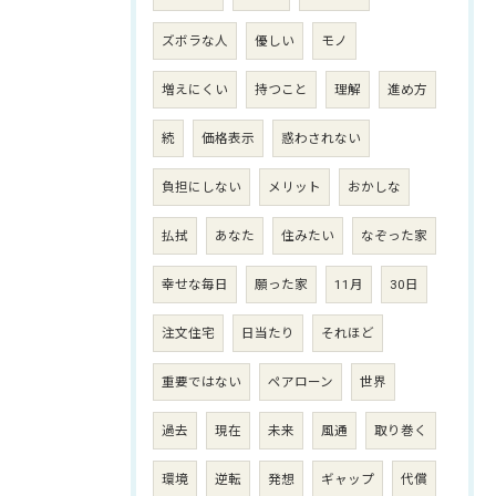
ズボラな人
優しい
モノ
増えにくい
持つこと
理解
進め方
続
価格表示
惑わされない
負担にしない
メリット
おかしな
払拭
あなた
住みたい
なぞった家
幸せな毎日
願った家
11月
30日
注文住宅
日当たり
それほど
重要ではない
ペアローン
世界
過去
現在
未来
風通
取り巻く
環境
逆転
発想
ギャップ
代償