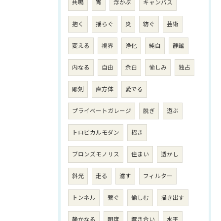
共鳴
宵
浮かぶ
キャンバス
抱く
揺らぐ
炎
紡ぐ
芸術
変える
視界
浄化
純白
静謐
内なる
自由
余白
愉しみ
独占
彫刻
直方体
愛でる
プライベートガレージ
脱ぎ
遊ぶ
トロピカルモダン
招き
ブロンズモノリス
住まい
透かし
斜光
走る
濾す
フィルター
トンネル
繋ぐ
愉しむ
描き出す
静かなる
明度
響き合い
水平