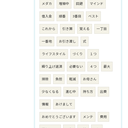
メダカ
増殖中
回避
マインド
借入金
順番
3番目
ベスト
これから
引き算
覚える
一丁目
一番地
お引き渡し
式
ライフスタイル
づくり
１つ
繰り上げ返済
必要ない
４つ
最大
掃除
負担
軽減
お母さん
少なくなる
進む中
持ち方
出費
情報
あけまして
おめでとうございます
メンテ
費用