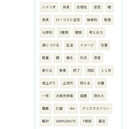
シナリオ
背景
合理性
安定
嘘
真実
ローコスト住宅
結果的
割高
大原則
2種類
開放
考える力
身につける
生活
イメージ
位置
数量
鍵
握る
欠点
恩恵
新たな
無事
終了
次回
１１月
値上がり
土地代
抑える
分離
一体
太陽光発電
設置
隠れた
難敵
打破
4ｍ
クリスマスツリー
暖炉
SIMPLENOTE
T様邸
最近