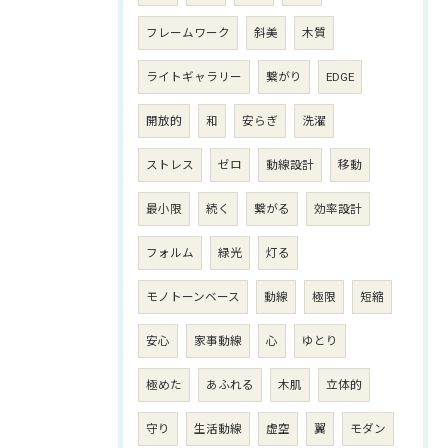
フレームワーク
斜美
木質
ライトギャラリー
繋がり
EDGE
開放的
和
安らぎ
洗濯
ストレス
ゼロ
動線設計
移動
最小限
続く
繋がる
効率設計
フォルム
緑光
灯る
モノトーンベース
動線
極限
短縮
安心
家事動線
心
ゆとり
極めた
あふれる
木肌
立体的
守り
生活動線
虚空
翼
モダン