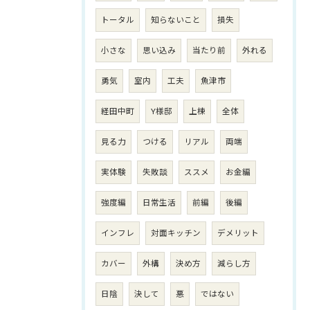
トータル
知らないこと
損失
小さな
思い込み
当たり前
外れる
勇気
室内
工夫
魚津市
経田中町
Y様邸
上棟
全体
見る力
つける
リアル
両端
実体験
失敗談
ススメ
お金編
強度編
日常生活
前編
後編
インフレ
対面キッチン
デメリット
カバー
外構
決め方
減らし方
日陰
決して
悪
ではない