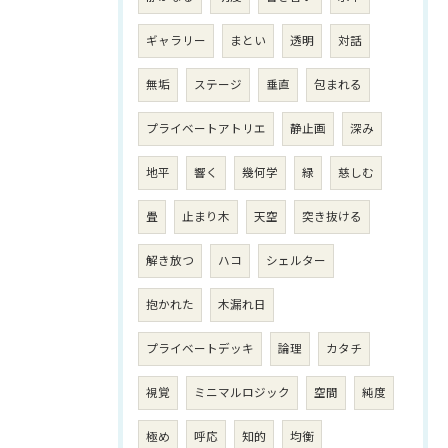
ギャラリー
まとい
透明
対話
無垢
ステージ
垂直
包まれる
プライベートアトリエ
静止画
深み
地平
響く
幾何学
緑
慈しむ
畳
止まり木
天空
突き抜ける
解き放つ
ハコ
シェルター
抱かれた
木漏れ日
プライベートデッキ
論理
カタチ
視覚
ミニマルロジック
空間
純度
極め
呼応
知的
均衡