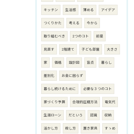
キッチン
生活感
薄める
アイデア
つくりかた
考える
今から
取り組むべき
2つのコト
前提
見直す
2階建て
子ども部屋
大きさ
家
価格
設計図
盲点
暮らし
差別化
お金に困らず
暮らし続けるために
必要な３つのコト
家づくり予算
合理的圧縮方法
電気代
生涯ローン
だという
認識
収納
活かし方
殺し方
置き家具
すゝめ