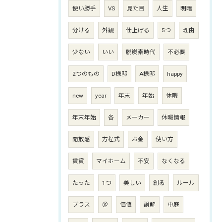
使い勝手
VS
見た目
人生
明暗
分ける
外観
仕上げる
5つ
理由
少ない
いい
脱炭素時代
不必要
2つのもの
D様邸
A様邸
happy
new
year
年末
年始
休暇
年末年始
各
メーカー
休暇情報
開放感
方程式
お金
使い方
賃貸
マイホーム
不安
なくなる
たった
1つ
美しい
創る
ルール
プラス
＠
価値
誤解
中庭