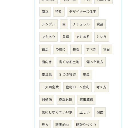
両立
特別
デザイナーズ住宅
シンプル
白
ナチュラル
資産
でもあり
負債
でもある
という
観点
の前に
整理
すべき
項目
南向き
高くなる土地
偏った見方
要注意
３つの投資
現金
三大固定費
住宅ローン金利
考え方
対処法
夏季休暇
家事導線
気にしなくていい家
正しい
図面
見方
現実的な
間取りづくり