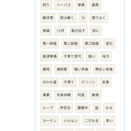
釣り
シーバス
家事
最良
解決策
読み解く
力
限りなく
意識
12月
動き出す
前に
第一段階
第二段階
第三段階
変化
経済事情
子育て世代
強い
味方
農地
選択肢
暗い老後
明るい老後
分かれ道
子育て
グリーン
支援
事業
冬季休暇
利息
無限
ループ
予防法
建築中
話
なぜ
カーテン
いらない
こだわる
多い