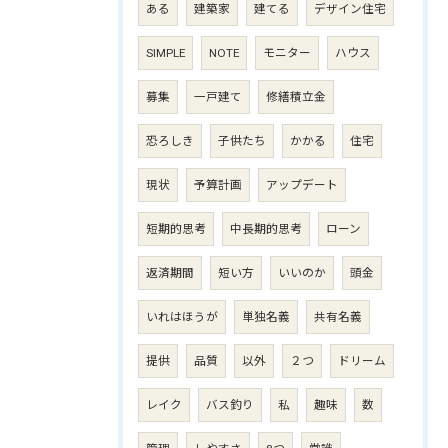
ある
建築家
建てる
デザイン住宅
SIMPLE
NOTE
モニター
ハウス
募集
一戸建て
修繕積立金
恐ろしき
子供たち
かかる
住宅
現状
予算計画
アップデート
短期的思考
中長期的思考
ローン
返済期間
短い方
いいのか
頭金
いれはほうが
単独名義
共有名義
提供
品質
以外
２つ
ドリーム
レイク
バス釣り
私
趣味
数