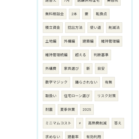
建替え
7月
店舗併用住宅
美容院
無料相談会
2本
要
転換点
積立資金
捻出方法
使い道
削減法
土地編
外構編
建築編
維持管理編
維持管理続編
超える
判断基準
外構費
家具選び
新
目安
数字マジック
踊らされない
有無
取扱い
住宅ローン選び
リスク対策
耐震
夏季休業
2025
ミニマムコスト
≠
高熱費削減
答え
求めない
建蔽率
有効利用