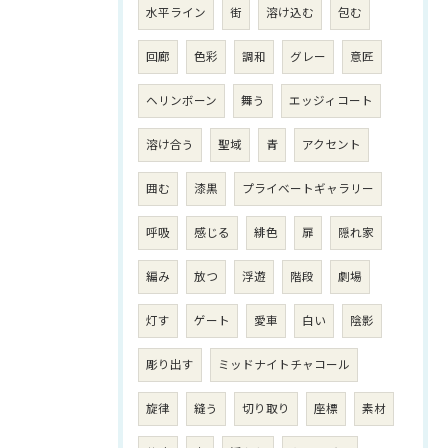
水平ライン
街
溶け込む
包む
回廊
色彩
調和
グレー
意匠
ヘリンボーン
舞う
エッジィコート
溶け合う
聖域
青
アクセント
囲む
漆黒
プライベートギャラリー
呼吸
感じる
緋色
扉
隠れ家
編み
放つ
浮遊
階段
劇場
灯す
ゲート
愛車
白い
陰影
彫り出す
ミッドナイトチャコール
旋律
縫う
切り取り
座標
素材