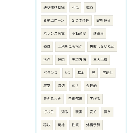
通り抜け動線
利点
難点
変動型ローン
２つの条件
鍵を握る
バランス感覚
不動産屋
建築屋
領域
土地を見る視点
失敗しないため
視点
理想
実現方法
三大出費
バランス
3つ
基本
光
可能性
寝室
適切
広さ
合理的
考えるべき
子供部屋
下げる
打ち手
知る
現実
安く
買う
秘訣
現地
性質
外構予算