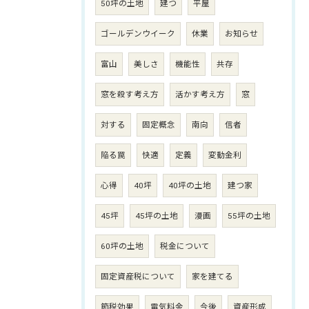
50坪の土地
建つ
平屋
ゴールデンウイーク
休業
お知らせ
富山
美しさ
機能性
共存
窓を殺す考え方
活かす考え方
窓
対する
固定概念
南向
信者
陥る罠
快適
定義
変動金利
心得
40坪
40坪の土地
建つ家
45坪
45坪の土地
漫画
55坪の土地
60坪の土地
税金について
固定資産税について
家を建てる
節税効果
電気料金
今後
資産形成