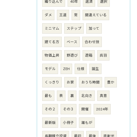
織り込んで
40年
返済
選択
ダメ
王道
常
間違えている
ミニマム
ステップ
加って
建てる方
ベース
合わせ技
物価上昇
野遊び
遊箱
呉羽
モデル
ZEH
仕様
誕生
くっきり
お家
おうち時間
豊か
最も
表
裏
北向き
真意
その２
その３
開催
2024年
最新版
小冊子
誰もが
長期積立投資
最初
最後
直射光