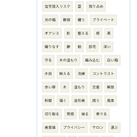
住宅侵入リスク
空
独り占め
光の箱
静寂
纏う
プライベート
オアシス
影
整える
楔
黒
織りなす
静
動
邸宅
深い
守る
木の温もり
編み込む
白い箱
木目
映える
洗練
コントラスト
赤い扉
木
温もり
交差
解放
斜壁
描く
造形美
誘う
風景
切り取る
質感
操る
奏でる
美意識
プライバシー
サロン
運ぶ