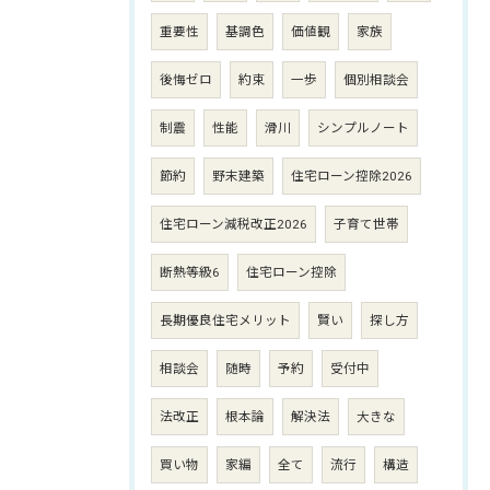
重要性
基調色
価値観
家族
後悔ゼロ
約束
一歩
個別相談会
制震
性能
滑川
シンプルノート
節約
野末建築
住宅ローン控除2026
住宅ローン減税改正2026
子育て世帯
断熱等級6
住宅ローン控除
長期優良住宅メリット
賢い
探し方
相談会
随時
予約
受付中
法改正
根本論
解決法
大きな
買い物
家編
全て
流行
構造