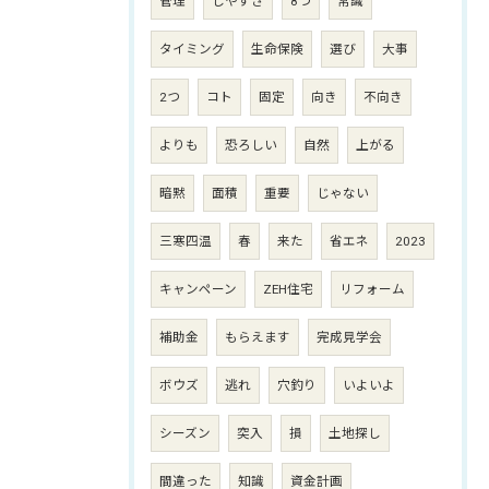
管理
しやすさ
8つ
常識
タイミング
生命保険
選び
大事
2つ
コト
固定
向き
不向き
よりも
恐ろしい
自然
上がる
暗黙
面積
重要
じゃない
三寒四温
春
来た
省エネ
2023
キャンペーン
ZEH住宅
リフォーム
補助金
もらえます
完成見学会
ボウズ
逃れ
穴釣り
いよいよ
シーズン
突入
損
土地探し
間違った
知識
資金計画