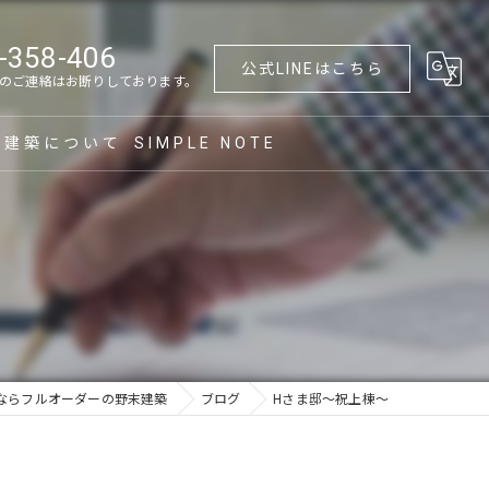
-358-406
公式LINEはこちら
のご連絡はお断りしております。
末建築について
SIMPLE NOTE
づくり
築
フォーム
て替え
ならフルオーダーの野末建築
ブログ
Hさま邸〜祝上棟〜
族