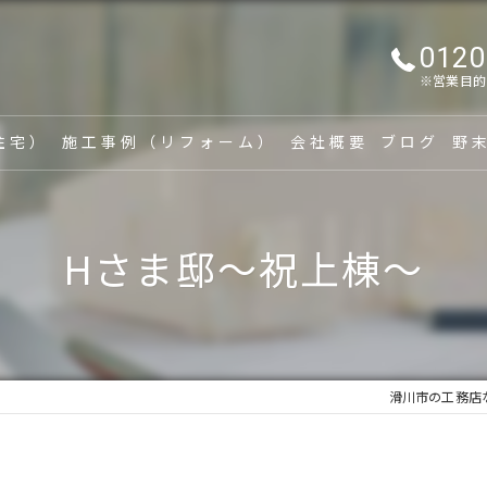
0120
※営業目的
住宅）
施工事例（リフォーム）
会社概要
ブログ
野
漫画特集
家
Hさま邸〜祝上棟〜
新
リ
建
滑川市の工務店
家