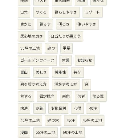
種類
コスト
相関関係
続編
豊かな
日常
つくる
暮らしやすさ
リゾート
豊かに
暮らす
明るさ
使いやすさ
居心地の良さ
日当たりが悪そう
50坪の土地
建つ
平屋
ゴールデンウイーク
休業
お知らせ
富山
美しさ
機能性
共存
窓を殺す考え方
活かす考え方
窓
対する
固定概念
南向
信者
陥る罠
快適
定義
変動金利
心得
40坪
40坪の土地
建つ家
45坪
45坪の土地
漫画
55坪の土地
60坪の土地