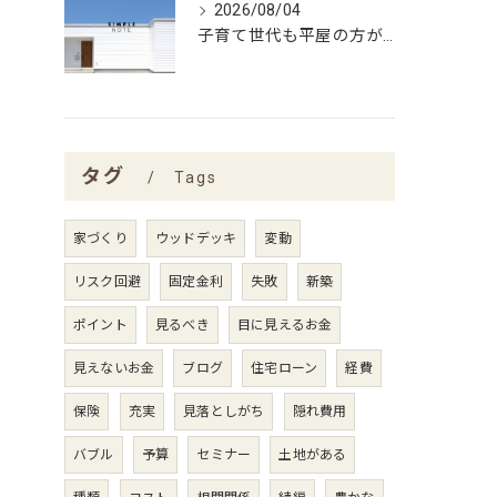
2026/08/04
子育て世代も平屋の方がいい理由
タグ
Tags
家づくり
ウッドデッキ
変動
リスク回避
固定金利
失敗
新築
ポイント
見るべき
目に見えるお金
見えないお金
ブログ
住宅ローン
経費
保険
充実
見落としがち
隠れ費用
バブル
予算
セミナー
土地がある