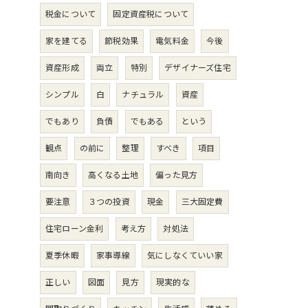
税金について
固定資産税について
家を建てる
節税効果
電気料金
今後
資産形成
両立
特別
デザイナーズ住宅
シンプル
白
ナチュラル
資産
でもあり
負債
でもある
という
観点
の前に
整理
すべき
項目
南向き
高くなる土地
偏った見方
要注意
３つの投資
現金
三大固定費
住宅ローン金利
考え方
対処法
夏季休暇
家事導線
気にしなくていい家
正しい
図面
見方
現実的な