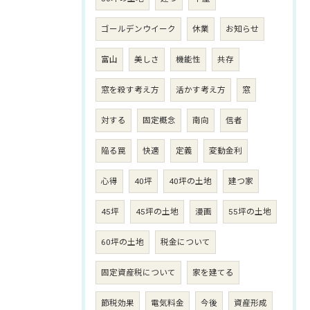
ゴールデンウイーク
休業
お知らせ
富山
美しさ
機能性
共存
窓を殺す考え方
活かす考え方
窓
対する
固定概念
南向
信者
陥る罠
快適
定義
変動金利
心得
40坪
40坪の土地
建つ家
45坪
45坪の土地
漫画
55坪の土地
60坪の土地
税金について
固定資産税について
家を建てる
節税効果
電気料金
今後
資産形成