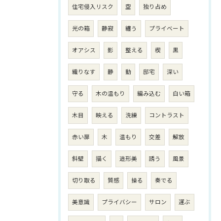
住宅侵入リスク
空
独り占め
光の箱
静寂
纏う
プライベート
オアシス
影
整える
楔
黒
織りなす
静
動
邸宅
深い
守る
木の温もり
編み込む
白い箱
木目
映える
洗練
コントラスト
赤い扉
木
温もり
交差
解放
斜壁
描く
造形美
誘う
風景
切り取る
質感
操る
奏でる
美意識
プライバシー
サロン
運ぶ