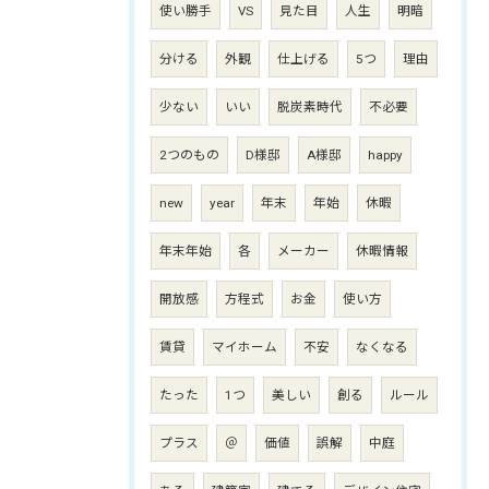
使い勝手
VS
見た目
人生
明暗
分ける
外観
仕上げる
5つ
理由
少ない
いい
脱炭素時代
不必要
2つのもの
D様邸
A様邸
happy
new
year
年末
年始
休暇
年末年始
各
メーカー
休暇情報
開放感
方程式
お金
使い方
賃貸
マイホーム
不安
なくなる
たった
1つ
美しい
創る
ルール
プラス
＠
価値
誤解
中庭