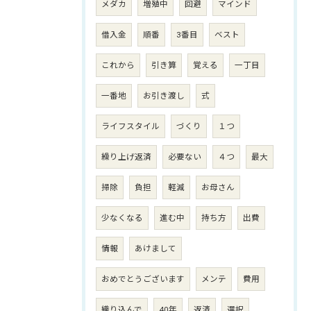
メダカ
増殖中
回避
マインド
借入金
順番
3番目
ベスト
これから
引き算
覚える
一丁目
一番地
お引き渡し
式
ライフスタイル
づくり
１つ
繰り上げ返済
必要ない
４つ
最大
掃除
負担
軽減
お母さん
少なくなる
進む中
持ち方
出費
情報
あけまして
おめでとうございます
メンテ
費用
織り込んで
40年
返済
選択