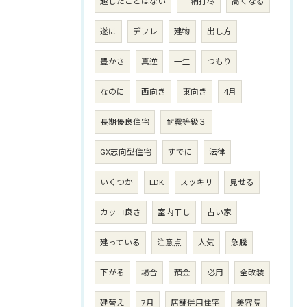
越したことはない
一網打尽
高くなる
遂に
デフレ
建物
出し方
豊かさ
真逆
一生
つもり
なのに
西向き
東向き
4月
長期優良住宅
耐震等級３
GX志向型住宅
すでに
法律
いくつか
LDK
スッキリ
見せる
カッコ良さ
室内干し
古い家
建っている
注意点
人気
急騰
下がる
場合
預金
必用
全改装
建替え
7月
店舗併用住宅
美容院