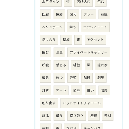
水平ライン
街
溶け込む
包む
回廊
色彩
調和
グレー
意匠
ヘリンボーン
舞う
エッジィコート
溶け合う
聖域
青
アクセント
囲む
漆黒
プライベートギャラリー
呼吸
感じる
緋色
扉
隠れ家
編み
放つ
浮遊
階段
劇場
灯す
ゲート
愛車
白い
陰影
彫り出す
ミッドナイトチャコール
旋律
縫う
切り取り
座標
素材
共鳴
宵
浮かぶ
キャンバス