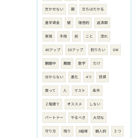
欠かせない
親
立ちはだかる
進学資金
壁
理想的
返済額
実現
手段
前
こと
流れ
40アップ
50アップ
釣りたい
GW
期間中
期間
数字
だけ
分からない
進化
4つ
投資
買って
人
マスト
条件
２階建て
オススメ
しない
パートナー
やるべき
大切な
守り方
残り
3組様
個人的
３つ