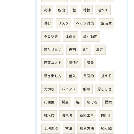
呪縛
脱出
色
特性
活かす
潜む
リスク
ヘッジ対策
生活費
ゆとり費
仕組み
金利動向
果たせない
役割
5月
決定
建築コスト
関係性
部屋
導き出し方
借入
多面的
捉える
大切さ
バイアス
解除
恐ろしさ
利便性
税金
幅
広げる
提案
射水市
海竜町
新築工事
F様邸
土地面積
方法
知る方法
続々編