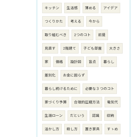
キッチン
生活感
薄める
アイデア
つくりかた
考える
今から
取り組むべき
2つのコト
前提
見直す
2階建て
子ども部屋
大きさ
家
価格
設計図
盲点
暮らし
差別化
お金に困らず
暮らし続けるために
必要な３つのコト
家づくり予算
合理的圧縮方法
電気代
生涯ローン
だという
認識
収納
活かし方
殺し方
置き家具
すゝめ