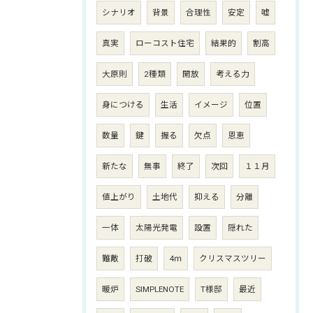
シナリオ
背景
合理性
安定
嘘
真実
ローコスト住宅
結果的
割高
大原則
2種類
開放
考える力
身につける
生活
イメージ
位置
数量
鍵
握る
欠点
恩恵
新たな
無事
終了
次回
１１月
値上がり
土地代
抑える
分離
一体
太陽光発電
設置
隠れた
難敵
打破
4ｍ
クリスマスツリー
暖炉
SIMPLENOTE
T様邸
最近