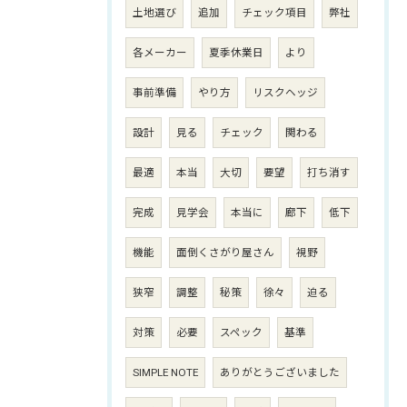
土地選び
追加
チェック項目
弊社
各メーカー
夏季休業日
より
事前準備
やり方
リスクヘッジ
設計
見る
チェック
関わる
最適
本当
大切
要望
打ち消す
完成
見学会
本当に
廊下
低下
機能
面倒くさがり屋さん
視野
狭窄
調整
秘策
徐々
迫る
対策
必要
スペック
基準
SIMPLE NOTE
ありがとうございました