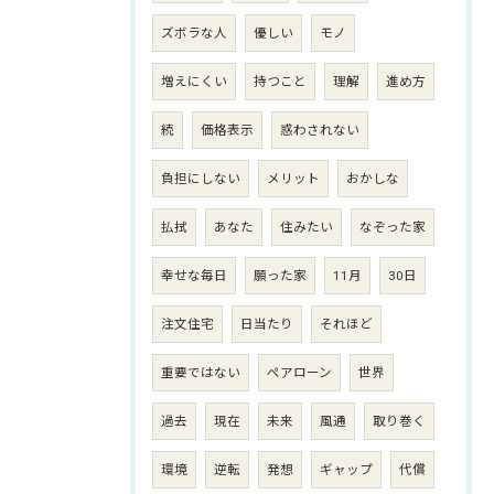
ズボラな人
優しい
モノ
増えにくい
持つこと
理解
進め方
続
価格表示
惑わされない
負担にしない
メリット
おかしな
払拭
あなた
住みたい
なぞった家
幸せな毎日
願った家
11月
30日
注文住宅
日当たり
それほど
重要ではない
ペアローン
世界
過去
現在
未来
風通
取り巻く
環境
逆転
発想
ギャップ
代償