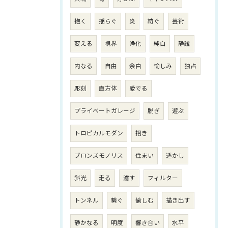
抱く
揺らぐ
炎
紡ぐ
芸術
変える
視界
浄化
純白
静謐
内なる
自由
余白
愉しみ
独占
彫刻
直方体
愛でる
プライベートガレージ
脱ぎ
遊ぶ
トロピカルモダン
招き
ブロンズモノリス
住まい
透かし
斜光
走る
濾す
フィルター
トンネル
繋ぐ
愉しむ
描き出す
静かなる
明度
響き合い
水平