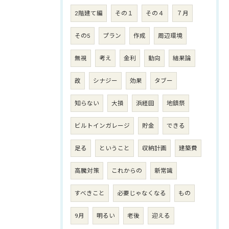
2階建て編
その１
その４
７月
その5
プラン
作成
周辺環境
無視
考え
金利
動向
結果論
故
シナジー
効果
タブー
知らない
大損
浜経田
地鎮祭
ビルトインガレージ
貯金
できる
足る
ということ
収納計画
建築費
高騰対策
これからの
新常識
すべきこと
必要じゃなくなる
もの
9月
明るい
老後
迎える