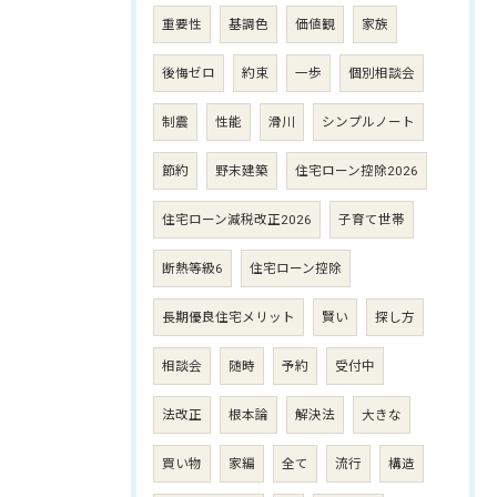
重要性
基調色
価値観
家族
後悔ゼロ
約束
一歩
個別相談会
制震
性能
滑川
シンプルノート
節約
野末建築
住宅ローン控除2026
住宅ローン減税改正2026
子育て世帯
断熱等級6
住宅ローン控除
長期優良住宅メリット
賢い
探し方
相談会
随時
予約
受付中
法改正
根本論
解決法
大きな
買い物
家編
全て
流行
構造