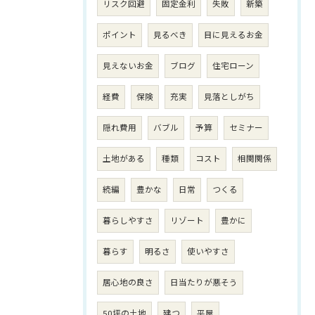
リスク回避
固定金利
失敗
新築
ポイント
見るべき
目に見えるお金
見えないお金
ブログ
住宅ローン
経費
保険
充実
見落としがち
隠れ費用
バブル
予算
セミナー
土地がある
種類
コスト
相関関係
続編
豊かな
日常
つくる
暮らしやすさ
リゾート
豊かに
暮らす
明るさ
使いやすさ
居心地の良さ
日当たりが悪そう
50坪の土地
建つ
平屋