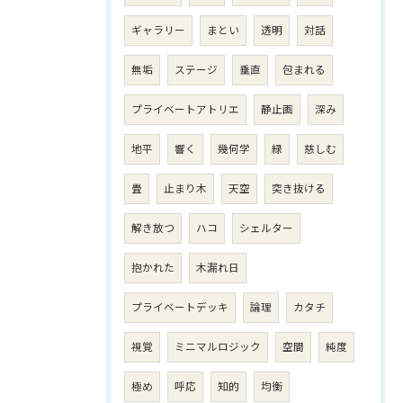
ギャラリー
まとい
透明
対話
無垢
ステージ
垂直
包まれる
プライベートアトリエ
静止画
深み
地平
響く
幾何学
緑
慈しむ
畳
止まり木
天空
突き抜ける
解き放つ
ハコ
シェルター
抱かれた
木漏れ日
プライベートデッキ
論理
カタチ
視覚
ミニマルロジック
空間
純度
極め
呼応
知的
均衡