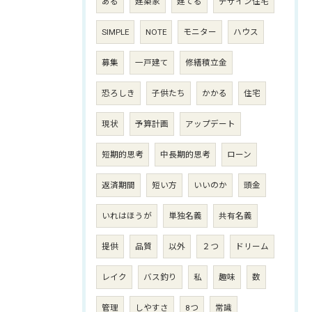
ある
建築家
建てる
デザイン住宅
SIMPLE
NOTE
モニター
ハウス
募集
一戸建て
修繕積立金
恐ろしき
子供たち
かかる
住宅
現状
予算計画
アップデート
短期的思考
中長期的思考
ローン
返済期間
短い方
いいのか
頭金
いれはほうが
単独名義
共有名義
提供
品質
以外
２つ
ドリーム
レイク
バス釣り
私
趣味
数
管理
しやすさ
8つ
常識