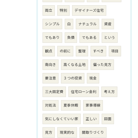
両立
特別
デザイナーズ住宅
シンプル
白
ナチュラル
資産
でもあり
負債
でもある
という
観点
の前に
整理
すべき
項目
南向き
高くなる土地
偏った見方
要注意
３つの投資
現金
三大固定費
住宅ローン金利
考え方
対処法
夏季休暇
家事導線
気にしなくていい家
正しい
図面
見方
現実的な
間取りづくり