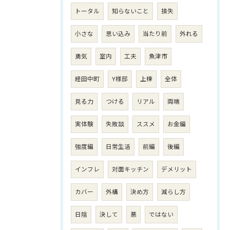
トータル
知らないこと
損失
小さな
思い込み
当たり前
外れる
勇気
室内
工夫
魚津市
経田中町
Y様邸
上棟
全体
見る力
つける
リアル
両端
実体験
失敗談
ススメ
お金編
強度編
日常生活
前編
後編
インフレ
対面キッチン
デメリット
カバー
外構
決め方
減らし方
日陰
決して
悪
ではない