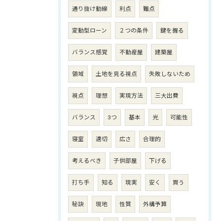
通り抜け動線
利点
難点
変動型ローン
２つの条件
鍵を握る
バランス感覚
不動産屋
建築屋
領域
土地を見る視点
失敗しないため
視点
理想
実現方法
三大出費
バランス
3つ
基本
光
可能性
寝室
適切
広さ
合理的
考えるべき
子供部屋
下げる
打ち手
知る
現実
安く
買う
秘訣
現地
性質
外構予算