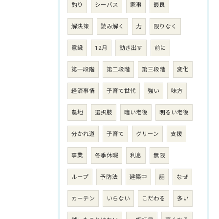
釣り
シーバス
家事
最良
解決策
読み解く
力
限りなく
意識
12月
動き出す
前に
第一段階
第二段階
第三段階
変化
経済事情
子育て世代
強い
味方
農地
選択肢
暗い老後
明るい老後
分かれ道
子育て
グリーン
支援
事業
冬季休暇
利息
無限
ループ
予防法
建築中
話
なぜ
カーテン
いらない
こだわる
多い