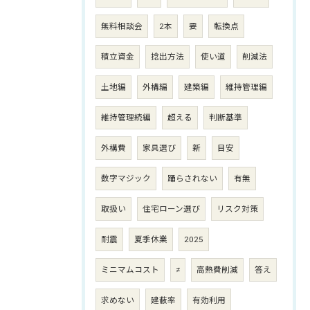
無料相談会
2本
要
転換点
積立資金
捻出方法
使い道
削減法
土地編
外構編
建築編
維持管理編
維持管理続編
超える
判断基準
外構費
家具選び
新
目安
数字マジック
踊らされない
有無
取扱い
住宅ローン選び
リスク対策
耐震
夏季休業
2025
ミニマムコスト
≠
高熱費削減
答え
求めない
建蔽率
有効利用