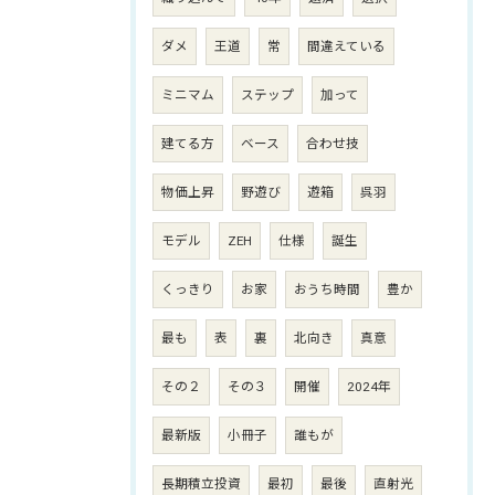
ダメ
王道
常
間違えている
ミニマム
ステップ
加って
建てる方
ベース
合わせ技
物価上昇
野遊び
遊箱
呉羽
モデル
ZEH
仕様
誕生
くっきり
お家
おうち時間
豊か
最も
表
裏
北向き
真意
その２
その３
開催
2024年
最新版
小冊子
誰もが
長期積立投資
最初
最後
直射光