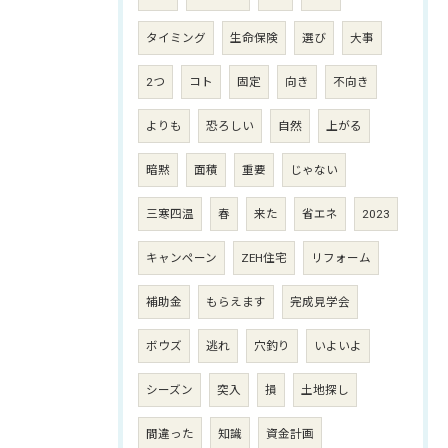
タイミング
生命保険
選び
大事
2つ
コト
固定
向き
不向き
よりも
恐ろしい
自然
上がる
暗黙
面積
重要
じゃない
三寒四温
春
来た
省エネ
2023
キャンペーン
ZEH住宅
リフォーム
補助金
もらえます
完成見学会
ボウズ
逃れ
穴釣り
いよいよ
シーズン
突入
損
土地探し
間違った
知識
資金計画