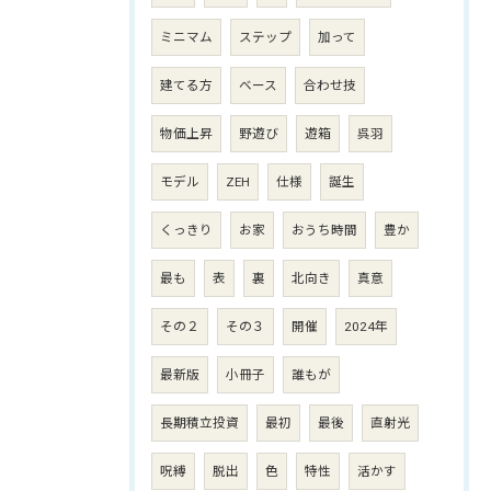
ミニマム
ステップ
加って
建てる方
ベース
合わせ技
物価上昇
野遊び
遊箱
呉羽
モデル
ZEH
仕様
誕生
くっきり
お家
おうち時間
豊か
最も
表
裏
北向き
真意
その２
その３
開催
2024年
最新版
小冊子
誰もが
長期積立投資
最初
最後
直射光
呪縛
脱出
色
特性
活かす