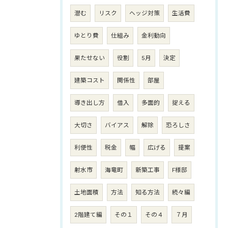
潜む
リスク
ヘッジ対策
生活費
ゆとり費
仕組み
金利動向
果たせない
役割
5月
決定
建築コスト
関係性
部屋
導き出し方
借入
多面的
捉える
大切さ
バイアス
解除
恐ろしさ
利便性
税金
幅
広げる
提案
射水市
海竜町
新築工事
F様邸
土地面積
方法
知る方法
続々編
2階建て編
その１
その４
７月