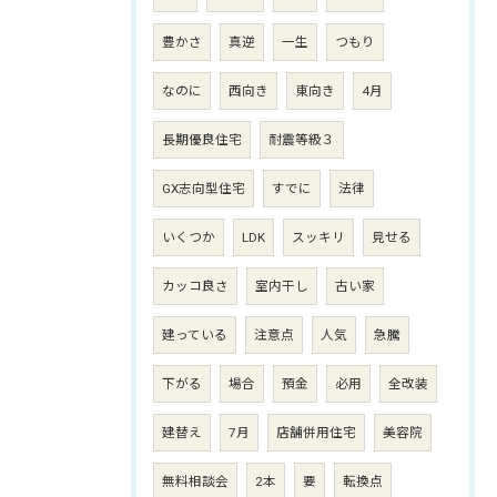
豊かさ
真逆
一生
つもり
なのに
西向き
東向き
4月
長期優良住宅
耐震等級３
GX志向型住宅
すでに
法律
いくつか
LDK
スッキリ
見せる
カッコ良さ
室内干し
古い家
建っている
注意点
人気
急騰
下がる
場合
預金
必用
全改装
建替え
7月
店舗併用住宅
美容院
無料相談会
2本
要
転換点