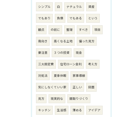
シンプル
白
ナチュラル
資産
でもあり
負債
でもある
という
観点
の前に
整理
すべき
項目
南向き
高くなる土地
偏った見方
要注意
３つの投資
現金
三大固定費
住宅ローン金利
考え方
対処法
夏季休暇
家事導線
気にしなくていい家
正しい
図面
見方
現実的な
間取りづくり
キッチン
生活感
薄める
アイデア