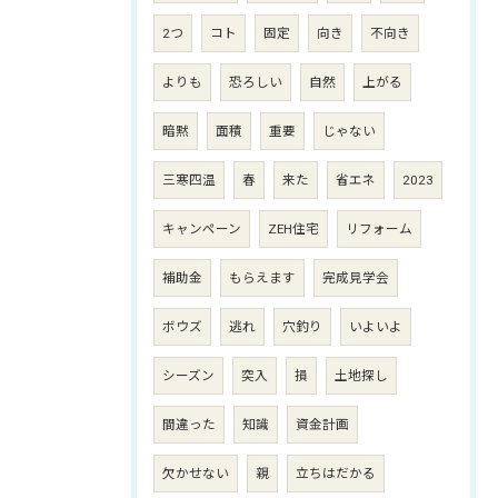
2つ
コト
固定
向き
不向き
よりも
恐ろしい
自然
上がる
暗黙
面積
重要
じゃない
三寒四温
春
来た
省エネ
2023
キャンペーン
ZEH住宅
リフォーム
補助金
もらえます
完成見学会
ボウズ
逃れ
穴釣り
いよいよ
シーズン
突入
損
土地探し
間違った
知識
資金計画
欠かせない
親
立ちはだかる