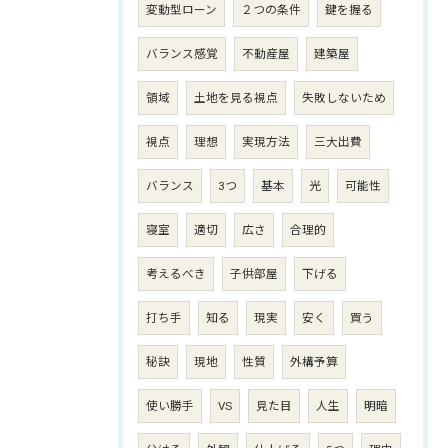
変動型ローン
２つの条件
鍵を握る
バランス感覚
不動産屋
建築屋
領域
土地を見る視点
失敗しないため
視点
理想
実現方法
三大出費
バランス
3つ
基本
光
可能性
寝室
適切
広さ
合理的
考えるべき
子供部屋
下げる
打ち手
知る
現実
安く
買う
秘訣
現地
性質
外構予算
使い勝手
VS
見た目
人生
明暗