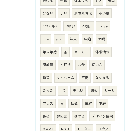
分ける
外観
仕上げる
5つ
理由
少ない
いい
脱炭素時代
不必要
2つのもの
D様邸
A様邸
happy
new
year
年末
年始
休暇
年末年始
各
メーカー
休暇情報
開放感
方程式
お金
使い方
賃貸
マイホーム
不安
なくなる
たった
1つ
美しい
創る
ルール
プラス
＠
価値
誤解
中庭
ある
建築家
建てる
デザイン住宅
SIMPLE
NOTE
モニター
ハウス