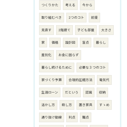
つくりかた
考える
今から
取り組むべき
2つのコト
前提
見直す
2階建て
子ども部屋
大きさ
家
価格
設計図
盲点
暮らし
差別化
お金に困らず
暮らし続けるために
必要な３つのコト
家づくり予算
合理的圧縮方法
電気代
生涯ローン
だという
認識
収納
活かし方
殺し方
置き家具
すゝめ
通り抜け動線
利点
難点