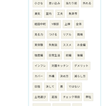
小さな
思い込み
当たり前
外れる
勇気
室内
工夫
魚津市
経田中町
Y様邸
上棟
全体
見る力
つける
リアル
両端
実体験
失敗談
ススメ
お金編
強度編
日常生活
前編
後編
インフレ
対面キッチン
デメリット
カバー
外構
決め方
減らし方
日陰
決して
悪
ではない
土地選び
追加
チェック項目
弊社