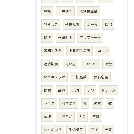
募集
一戸建て
修繕積立金
恐ろしき
子供たち
かかる
住宅
現状
予算計画
アップデート
短期的思考
中長期的思考
ローン
返済期間
短い方
いいのか
頭金
いれはほうが
単独名義
共有名義
提供
品質
以外
２つ
ドリーム
レイク
バス釣り
私
趣味
数
管理
しやすさ
8つ
常識
タイミング
生命保険
選び
大事