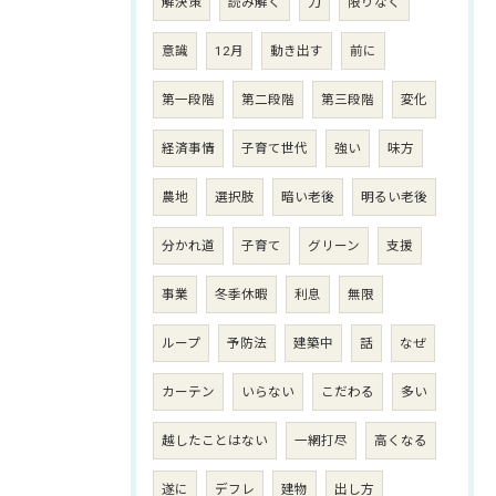
解決策
読み解く
力
限りなく
意識
12月
動き出す
前に
第一段階
第二段階
第三段階
変化
経済事情
子育て世代
強い
味方
農地
選択肢
暗い老後
明るい老後
分かれ道
子育て
グリーン
支援
事業
冬季休暇
利息
無限
ループ
予防法
建築中
話
なぜ
カーテン
いらない
こだわる
多い
越したことはない
一網打尽
高くなる
遂に
デフレ
建物
出し方