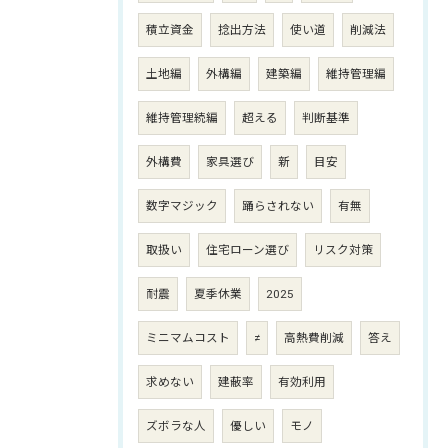
積立資金
捻出方法
使い道
削減法
土地編
外構編
建築編
維持管理編
維持管理続編
超える
判断基準
外構費
家具選び
新
目安
数字マジック
踊らされない
有無
取扱い
住宅ローン選び
リスク対策
耐震
夏季休業
2025
ミニマムコスト
≠
高熱費削減
答え
求めない
建蔽率
有効利用
ズボラな人
優しい
モノ