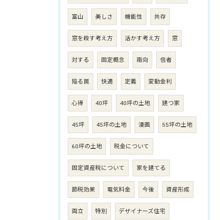
富山
美しさ
機能性
共存
窓を殺す考え方
活かす考え方
窓
対する
固定概念
南向
信者
陥る罠
快適
定義
変動金利
心得
40坪
40坪の土地
建つ家
45坪
45坪の土地
漫画
55坪の土地
60坪の土地
税金について
固定資産税について
家を建てる
節税効果
電気料金
今後
資産形成
両立
特別
デザイナーズ住宅