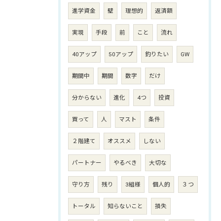
進学資金
壁
理想的
返済額
実現
手段
前
こと
流れ
40アップ
50アップ
釣りたい
GW
期間中
期間
数字
だけ
分からない
進化
4つ
投資
買って
人
マスト
条件
２階建て
オススメ
しない
パートナー
やるべき
大切な
守り方
残り
3組様
個人的
３つ
トータル
知らないこと
損失