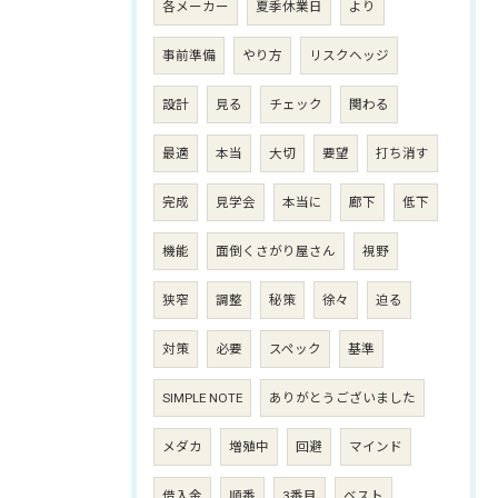
各メーカー
夏季休業日
より
事前準備
やり方
リスクヘッジ
設計
見る
チェック
関わる
最適
本当
大切
要望
打ち消す
完成
見学会
本当に
廊下
低下
機能
面倒くさがり屋さん
視野
狭窄
調整
秘策
徐々
迫る
対策
必要
スペック
基準
SIMPLE NOTE
ありがとうございました
メダカ
増殖中
回避
マインド
借入金
順番
3番目
ベスト