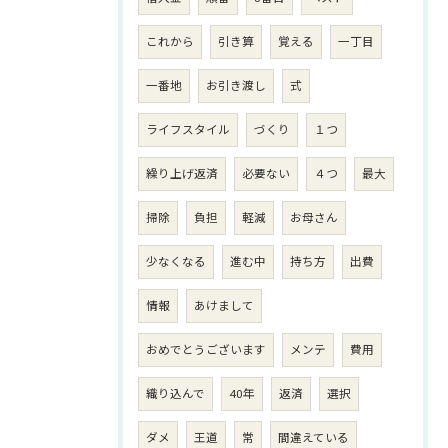
これから
引き算
覚える
一丁目
一番地
お引き渡し
式
ライフスタイル
づくり
１つ
繰り上げ返済
必要ない
４つ
最大
掃除
負担
軽減
お母さん
少なくなる
進む中
持ち方
出費
情報
あけまして
おめでとうございます
メンテ
費用
織り込んで
40年
返済
選択
ダメ
王道
常
間違えている