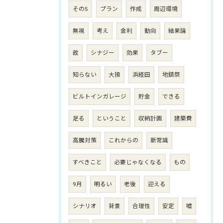
その5
プラン
作成
周辺環境
無視
考え
金利
動向
結果論
故
シナジー
効果
タブー
知らない
大損
浜経田
地鎮祭
ビルトインガレージ
貯金
できる
足る
ということ
収納計画
建築費
高騰対策
これからの
新常識
すべきこと
必要じゃなくなる
もの
9月
明るい
老後
迎える
シナリオ
背景
合理性
安定
嘘