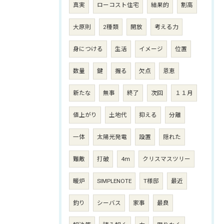
真実
ローコスト住宅
結果的
割高
大原則
2種類
開放
考える力
身につける
生活
イメージ
位置
数量
鍵
握る
欠点
恩恵
新たな
無事
終了
次回
１１月
値上がり
土地代
抑える
分離
一体
太陽光発電
設置
隠れた
難敵
打破
4ｍ
クリスマスツリー
暖炉
SIMPLENOTE
T様邸
最近
釣り
シーバス
家事
最良