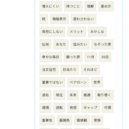
増えにくい
持つこと
理解
進め方
続
価格表示
惑わされない
負担にしない
メリット
おかしな
払拭
あなた
住みたい
なぞった家
幸せな毎日
願った家
11月
30日
注文住宅
日当たり
それほど
重要ではない
ペアローン
世界
過去
現在
未来
風通
取り巻く
環境
逆転
発想
ギャップ
代償
重要性
基調色
価値観
家族