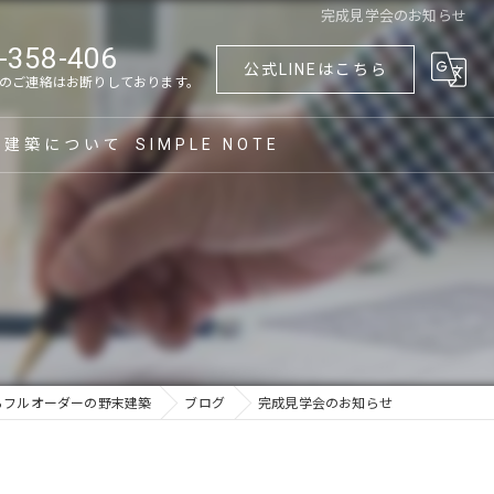
完成見学会のお知らせ
-358-406
公式LINEはこちら
のご連絡はお断りしております。
末建築について
SIMPLE NOTE
づくり
築
フォーム
て替え
らフルオーダーの野末建築
ブログ
完成見学会のお知らせ
族