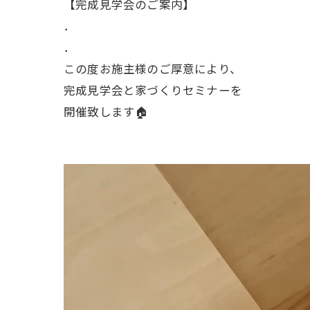
【完成見学会のご案内】
．
．
この度お施主様のご厚意により、
完成見学会と家づくりセミナーを
開催致します🏠