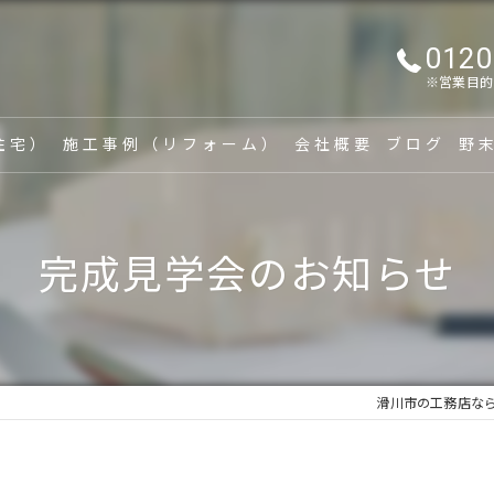
0120
※営業目的
住宅）
施工事例（リフォーム）
会社概要
ブログ
野
漫画特集
家
完成見学会のお知らせ
新
リ
建
滑川市の工務店な
家