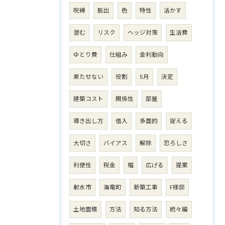
呪縛
脱出
色
特性
活かす
潜む
リスク
ヘッジ対策
生活費
ゆとり費
仕組み
金利動向
果たせない
役割
5月
決定
建築コスト
関係性
部屋
導き出し方
借入
多面的
捉える
大切さ
バイアス
解除
恐ろしさ
利便性
税金
幅
広げる
提案
射水市
海竜町
新築工事
F様邸
土地面積
方法
知る方法
続々編