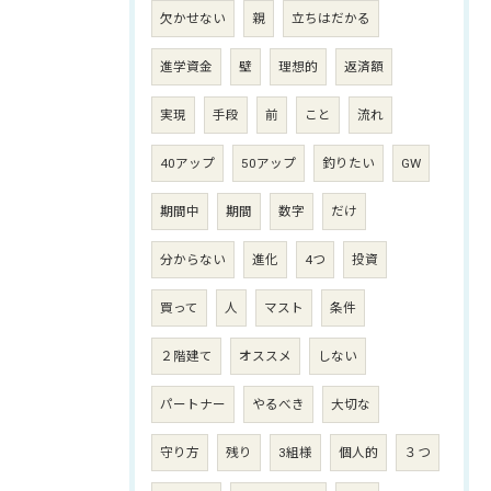
欠かせない
親
立ちはだかる
進学資金
壁
理想的
返済額
実現
手段
前
こと
流れ
40アップ
50アップ
釣りたい
GW
期間中
期間
数字
だけ
分からない
進化
4つ
投資
買って
人
マスト
条件
２階建て
オススメ
しない
パートナー
やるべき
大切な
守り方
残り
3組様
個人的
３つ