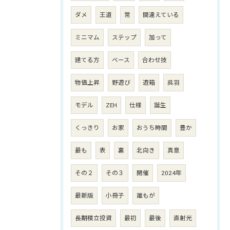
ダメ
王道
常
間違えている
ミニマム
ステップ
加って
建てる方
ベース
合わせ技
物価上昇
野遊び
遊箱
呉羽
モデル
ZEH
仕様
誕生
くっきり
お家
おうち時間
豊か
最も
表
裏
北向き
真意
その２
その３
開催
2024年
最新版
小冊子
誰もが
長期積立投資
最初
最後
直射光