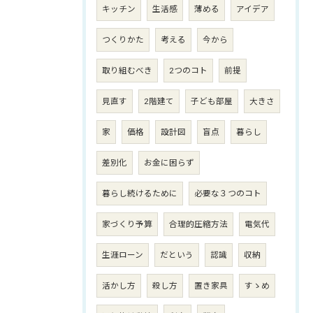
キッチン
生活感
薄める
アイデア
つくりかた
考える
今から
取り組むべき
2つのコト
前提
見直す
2階建て
子ども部屋
大きさ
家
価格
設計図
盲点
暮らし
差別化
お金に困らず
暮らし続けるために
必要な３つのコト
家づくり予算
合理的圧縮方法
電気代
生涯ローン
だという
認識
収納
活かし方
殺し方
置き家具
すゝめ