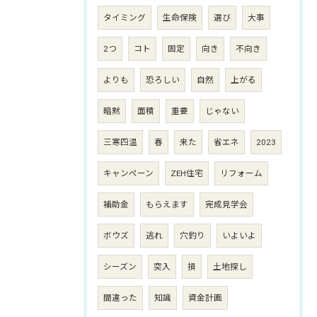
タイミング
生命保険
選び
大事
2つ
コト
固定
向き
不向き
よりも
恐ろしい
自然
上がる
暗黙
面積
重要
じゃない
三寒四温
春
来た
省エネ
2023
キャンペーン
ZEH住宅
リフォーム
補助金
もらえます
完成見学会
ボウズ
逃れ
穴釣り
いよいよ
シーズン
突入
損
土地探し
間違った
知識
資金計画