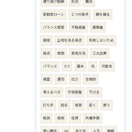
通り抜け動線
利点
難点
変動型ローン
２つの条件
鍵を握る
バランス感覚
不動産屋
建築屋
領域
土地を見る視点
失敗しないため
視点
理想
実現方法
三大出費
バランス
3つ
基本
光
可能性
寝室
適切
広さ
合理的
考えるべき
子供部屋
下げる
打ち手
知る
現実
安く
買う
秘訣
現地
性質
外構予算
使い勝手
VS
見た目
人生
明暗