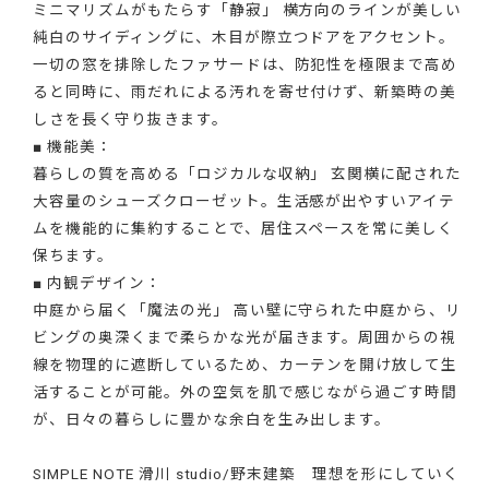
ミニマリズムがもたらす「静寂」 横方向のラインが美しい
純白のサイディングに、木目が際立つドアをアクセント。
一切の窓を排除したファサードは、防犯性を極限まで高め
ると同時に、雨だれによる汚れを寄せ付けず、新築時の美
しさを長く守り抜きます。
■ 機能美：
暮らしの質を高める「ロジカルな収納」 玄関横に配された
大容量のシューズクローゼット。生活感が出やすいアイテ
ムを機能的に集約することで、居住スペースを常に美しく
保ちます。
■ 内観デザイン：
中庭から届く「魔法の光」 高い壁に守られた中庭から、リ
ビングの奥深くまで柔らかな光が届きます。周囲からの視
線を物理的に遮断しているため、カーテンを開け放して生
活することが可能。外の空気を肌で感じながら過ごす時間
が、日々の暮らしに豊かな余白を生み出します。
SIMPLE NOTE 滑川 studio/野末建築 理想を形にしていく