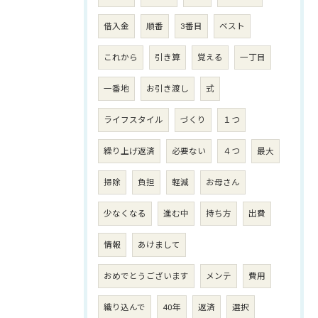
借入金
順番
3番目
ベスト
これから
引き算
覚える
一丁目
一番地
お引き渡し
式
ライフスタイル
づくり
１つ
繰り上げ返済
必要ない
４つ
最大
掃除
負担
軽減
お母さん
少なくなる
進む中
持ち方
出費
情報
あけまして
おめでとうございます
メンテ
費用
織り込んで
40年
返済
選択