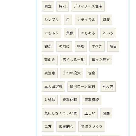
両立
特別
デザイナーズ住宅
シンプル
白
ナチュラル
資産
でもあり
負債
でもある
という
観点
の前に
整理
すべき
項目
南向き
高くなる土地
偏った見方
要注意
３つの投資
現金
三大固定費
住宅ローン金利
考え方
対処法
夏季休暇
家事導線
気にしなくていい家
正しい
図面
見方
現実的な
間取りづくり