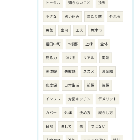
トータル
知らないこと
損失
小さな
思い込み
当たり前
外れる
勇気
室内
工夫
魚津市
経田中町
Y様邸
上棟
全体
見る力
つける
リアル
両端
実体験
失敗談
ススメ
お金編
強度編
日常生活
前編
後編
インフレ
対面キッチン
デメリット
カバー
外構
決め方
減らし方
日陰
決して
悪
ではない