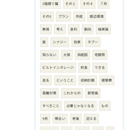
2階建て編
その１
その４
７月
その5
プラン
作成
周辺環境
無視
考え
金利
動向
結果論
故
シナジー
効果
タブー
知らない
大損
浜経田
地鎮祭
ビルトインガレージ
貯金
できる
足る
ということ
収納計画
建築費
高騰対策
これからの
新常識
すべきこと
必要じゃなくなる
もの
9月
明るい
老後
迎える