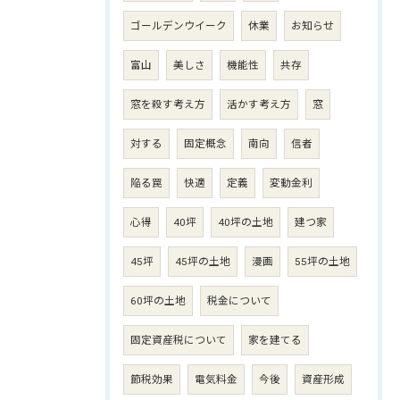
ゴールデンウイーク
休業
お知らせ
富山
美しさ
機能性
共存
窓を殺す考え方
活かす考え方
窓
対する
固定概念
南向
信者
陥る罠
快適
定義
変動金利
心得
40坪
40坪の土地
建つ家
45坪
45坪の土地
漫画
55坪の土地
60坪の土地
税金について
固定資産税について
家を建てる
節税効果
電気料金
今後
資産形成