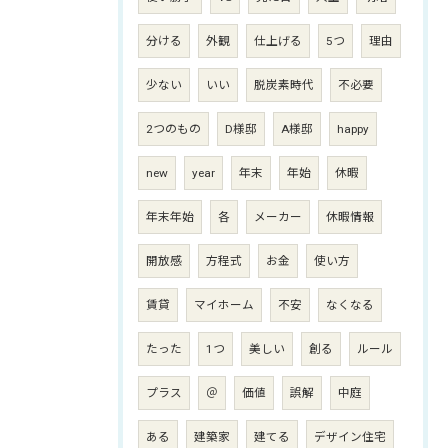
分ける
外観
仕上げる
5つ
理由
少ない
いい
脱炭素時代
不必要
2つのもの
D様邸
A様邸
happy
new
year
年末
年始
休暇
年末年始
各
メーカー
休暇情報
開放感
方程式
お金
使い方
賃貸
マイホーム
不安
なくなる
たった
1つ
美しい
創る
ルール
プラス
＠
価値
誤解
中庭
ある
建築家
建てる
デザイン住宅