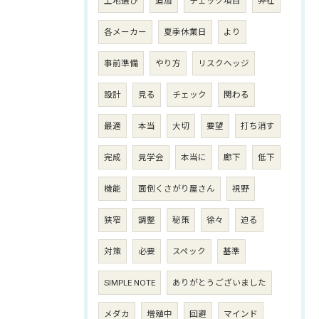
土地選び
追加
チェック項目
弊社
各メーカー
夏季休業日
より
事前準備
やり方
リスクヘッジ
設計
見る
チェック
関わる
最適
本当
大切
要望
打ち消す
完成
見学会
本当に
廊下
低下
機能
面倒くさがり屋さん
視野
狭窄
調整
秘策
徐々
迫る
対策
必要
スペック
基準
SIMPLE NOTE
ありがとうございました
メダカ
増殖中
回避
マインド