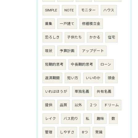
SIMPLE
NOTE
モニター
ハウス
募集
一戸建て
修繕積立金
恐ろしき
子供たち
かかる
住宅
現状
予算計画
アップデート
短期的思考
中長期的思考
ローン
返済期間
短い方
いいのか
頭金
いれはほうが
単独名義
共有名義
提供
品質
以外
２つ
ドリーム
レイク
バス釣り
私
趣味
数
管理
しやすさ
8つ
常識