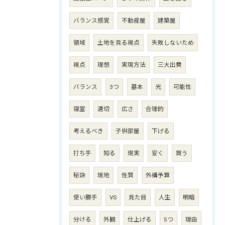
バランス感覚
不動産屋
建築屋
領域
土地を見る視点
失敗しないため
視点
理想
実現方法
三大出費
バランス
3つ
基本
光
可能性
寝室
適切
広さ
合理的
考えるべき
子供部屋
下げる
打ち手
知る
現実
安く
買う
秘訣
現地
性質
外構予算
使い勝手
VS
見た目
人生
明暗
分ける
外観
仕上げる
5つ
理由