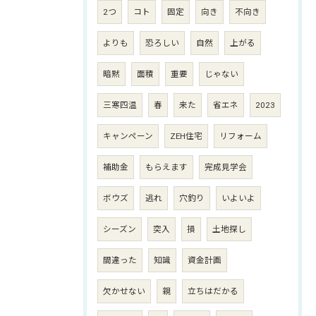
2つ
コト
固定
向き
不向き
よりも
恐ろしい
自然
上がる
暗黙
面積
重要
じゃない
三寒四温
春
来た
省エネ
2023
キャンペーン
ZEH住宅
リフォーム
補助金
もらえます
完成見学会
ボウズ
逃れ
穴釣り
いよいよ
シーズン
突入
損
土地探し
間違った
知識
資金計画
欠かせない
親
立ちはだかる