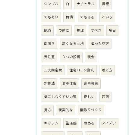
シンプル
白
ナチュラル
資産
でもあり
負債
でもある
という
観点
の前に
整理
すべき
項目
南向き
高くなる土地
偏った見方
要注意
３つの投資
現金
三大固定費
住宅ローン金利
考え方
対処法
夏季休暇
家事導線
気にしなくていい家
正しい
図面
見方
現実的な
間取りづくり
キッチン
生活感
薄める
アイデア