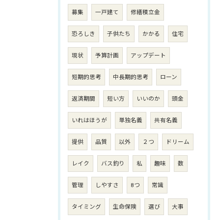
募集
一戸建て
修繕積立金
恐ろしき
子供たち
かかる
住宅
現状
予算計画
アップデート
短期的思考
中長期的思考
ローン
返済期間
短い方
いいのか
頭金
いれはほうが
単独名義
共有名義
提供
品質
以外
２つ
ドリーム
レイク
バス釣り
私
趣味
数
管理
しやすさ
8つ
常識
タイミング
生命保険
選び
大事