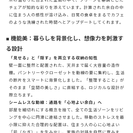
木の温もりに包まれた空間の中で、グリーンを基調とした
チェアが知的な彩りを添えています。計算された余白の中
に住まう人の感性が溶け込み、日常の食卓をまるでカフェ
のような洗練された時間へとアップデートしてくれます。
■ 機能美：暮らしを背景化し、想像力を刺激す
る設計
「見せる」と「隠す」を両立する収納の知性
壁一面に整然と配置された、天井まで届く大容量の造作
棚。パントリーやクローゼットを動線の要に集約し、生活
の断片をスマートに背景化しました。「整理すること」が
そのまま「空間の美しさ」に直結する、ロジカルな設計が
際立ちます。
シームレスな動線：通路を「心地よい余白」へ
部屋を細切れにする概念を捨て、全ての生活ゾーンをリビ
ングを中心に円滑に連結させました。移動のストレスを最
小限に抑えた合理的な配置は、住まう人の心に心地よい
「凪（なぎ）」を生み出し、家族の対話を自然に育みま