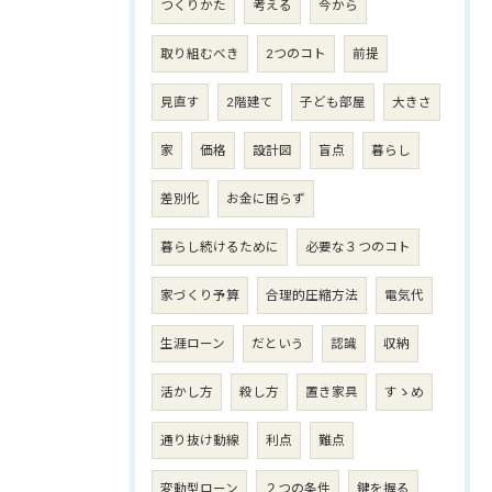
つくりかた
考える
今から
取り組むべき
2つのコト
前提
見直す
2階建て
子ども部屋
大きさ
家
価格
設計図
盲点
暮らし
差別化
お金に困らず
暮らし続けるために
必要な３つのコト
家づくり予算
合理的圧縮方法
電気代
生涯ローン
だという
認識
収納
活かし方
殺し方
置き家具
すゝめ
通り抜け動線
利点
難点
変動型ローン
２つの条件
鍵を握る