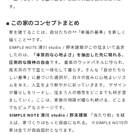
す。
■ この家のコンセプトまとめ
家を建てることは、自分たちの**「幸福の基準」を新しく
描くこと**です。
SIMPLE NOTE 滑川 studio / 野末建築がこの住まいで追求
したのは、
「本質的な心地よさ」を抽出した先に現れる、
圧倒的な精神の自由
です。 垂直のウッドパネルに守られ、
高天井の下で空と一体化して暮らす。そんな「自分たちら
しい基準」に基づいた選択が、日々の営みに心地よいリズ
ムを与え、人生をより鮮やかに彩っていきます。 デザイン
が暮らしをリードし、住まう人の感性をどこまでも研ぎ澄
ましていく。ここは、家族の物語が綴られ続ける、どこま
でもピュアなステージです。
SIMPLE NOTE 滑川 studio / 野末建築
「当たり前」を疑
えば、家づくりはもっと自由になれる。 ※SIMPLE NOTEの
家は全てが自由設計となります。