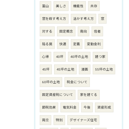
富山
美しさ
機能性
共存
窓を殺す考え方
活かす考え方
窓
対する
固定概念
南向
信者
陥る罠
快適
定義
変動金利
心得
40坪
40坪の土地
建つ家
45坪
45坪の土地
漫画
55坪の土地
60坪の土地
税金について
固定資産税について
家を建てる
節税効果
電気料金
今後
資産形成
両立
特別
デザイナーズ住宅