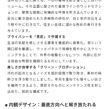
澄み切った空に映える、一切の雑味を削ぎ落とした白いボ
リューム。その正面に配された垂直ラインのウッドセクシ
ョンが、硬質な建築に有機的な呼吸を吹き込んでいます。
足元に敷き詰められた赤褐色の砕石が、白と茶の対比をよ
り鮮やかに引き立て、住まい全体に温かな色彩の奥行きを
与えています。
プライバシーを「意匠」で守護する
生活の気配を感じさせる要素を徹底的に背景化。窓という
開口部を厳選し、ウッドパネルで視線を穏やかにスクリー
ニングすることで、外界の喧騒をいなしつつ、内部に広が
る自由な時間を確固たるものにしています。
美しさが自律する「クリーン・プロポーション」
汚れの起点となるノイズを設計段階で取り除き、素材の純
粋さを浮き彫りにしました。年月を重ねても瑞々しい白さ
を維持できるよう、意匠そのものにメンテナンス性を封じ
込めた、知的な構成です。
■ 内観デザイン：垂直方向へと解き放たれる