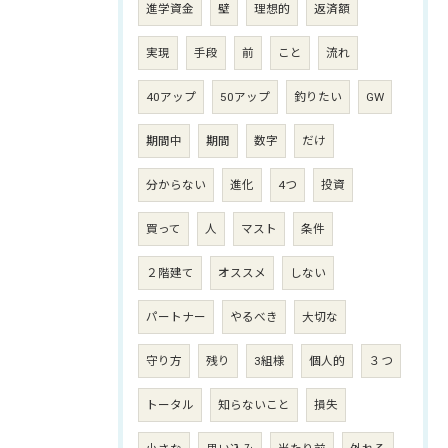
進学資金
壁
理想的
返済額
実現
手段
前
こと
流れ
40アップ
50アップ
釣りたい
GW
期間中
期間
数字
だけ
分からない
進化
4つ
投資
買って
人
マスト
条件
２階建て
オススメ
しない
パートナー
やるべき
大切な
守り方
残り
3組様
個人的
３つ
トータル
知らないこと
損失