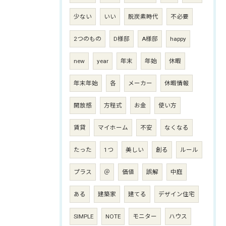
少ない
いい
脱炭素時代
不必要
2つのもの
D様邸
A様邸
happy
new
year
年末
年始
休暇
年末年始
各
メーカー
休暇情報
開放感
方程式
お金
使い方
賃貸
マイホーム
不安
なくなる
たった
1つ
美しい
創る
ルール
プラス
＠
価値
誤解
中庭
ある
建築家
建てる
デザイン住宅
SIMPLE
NOTE
モニター
ハウス