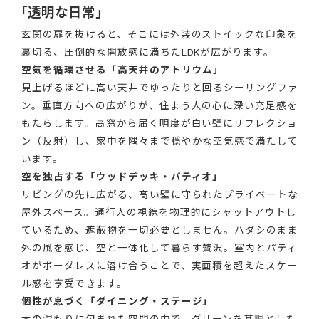
「透明な日常」
玄関の扉を抜けると、そこには外装のストイックな印象を
裏切る、圧倒的な開放感に満ちたLDKが広がります。
空気を循環させる「高天井のアトリウム」
見上げるほどに高い天井でゆったりと回るシーリングファ
ン。垂直方向への広がりが、住まう人の心に深い充足感を
もたらします。高窓から届く明度が白い壁にリフレクショ
ン（反射）し、家中を隅々まで穏やかな空気感で満たして
います。
空を独占する「ウッドデッキ・パティオ」
リビングの先に広がる、高い壁に守られたプライベートな
屋外スペース。通行人の視線を物理的にシャットアウトし
ているため、遮蔽物を一切必要としません。ハダシのまま
外の風を感じ、空と一体化して暮らす贅沢。室内とパティ
オがボーダレスに溶け合うことで、実面積を超えたスケー
ル感を享受できます。
個性が息づく「ダイニング・ステージ」