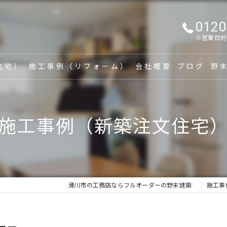
0120
※営業目的
住宅）
施工事例（リフォーム）
会社概要
ブログ
野
漫画特集
家
施工事例（新築注文住宅
新
リ
建
滑川市の工務店ならフルオーダーの野末建築
施工事
家