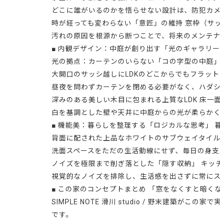
どこに誰がいるのかを悟らせない設計は、防犯カ
時が経っても変わらない「意匠」の維持 窓枠（サ
汚れの原因を根源から断つことで、将来のメンテ
■ 内観デザイン：中庭が創り出す「光のギャラリ
光の拠点：カーテンのいらない「コの字型の中庭」
大開口のサッシ越しにLDKのどこからでもフラッ
昼夜を問わずカーテンを閉める必要がなく、ハダ
深みのある美しい木目に包まれる上質なLDK 床
白を基調とした壁や天井に中庭からの光が柔らか
■ 機能美：暮らしを整理する「ロジカルな思考」
背面に配された上品なホワイトのサブウェイタイ
洗面スペースをただの生活動線にせず、毎日の身
ノイズを極限まで削ぎ落とした「隠す収納」 キッ
視覚的なノイズを排除し、生活感を出さずに常にス
■ この家のコンセプトまとめ 「窓をなくすと暗
SIMPLE NOTE 滑川 studio / 野末
です。