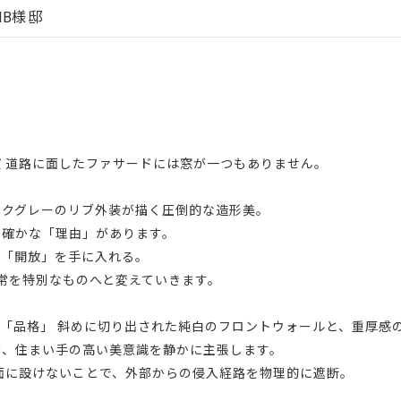
IB様邸
 道路に面したファサードには窓が一つもありません。
ークグレーのリブ外装が描く圧倒的な造形美。
の確かな「理由」があります。
の「開放」を手に入れる。
の日常を特別なものへと変えていきます。
と「品格」 斜めに切り出された純白のフロントウォールと、重厚感
が、住まい手の高い美意識を静かに主張します。
面に設けないことで、外部からの侵入経路を物理的に遮断。
。