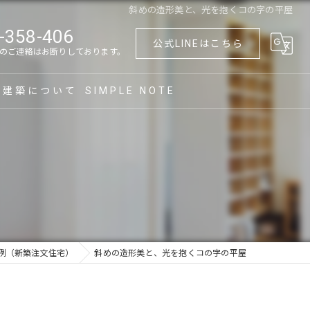
斜めの造形美と、光を抱くコの字の平屋
-358-406
公式LINEはこちら
のご連絡はお断りしております。
末建築について
SIMPLE NOTE
づくり
）
築
フォーム
て替え
例（新築注文住宅）
斜めの造形美と、光を抱くコの字の平屋
族