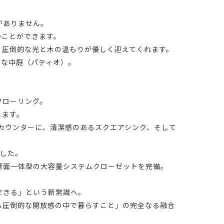
がありません。
つことができます。
、圧倒的な光と木の温もりが優しく迎えてくれます。
トな中庭（パティオ）。
フローリング。
します。
製カウンターに、清潔感のあるスクエアシンク、そして
ました。
壁面一体型の大容量システムクローゼットを完備。
できる」という新常識へ。
ら広がる圧倒的な開放感の中で暮らすこと」の完全なる融合