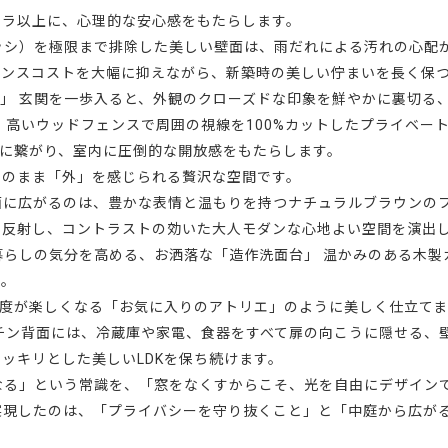
メラ以上に、心理的な安心感をもたらします。
ッシ）を極限まで排除した美しい壁面は、雨だれによる汚れの心配
ナンスコストを大幅に抑えながら、新築時の美しい佇まいを長く保
ー」 玄関を一歩入ると、外観のクローズドな印象を鮮やかに裏切る
 高いウッドフェンスで周囲の視線を100%カットしたプライベー
トに繋がり、室内に圧倒的な開放感をもたらします。
シのまま「外」を感じられる贅沢な空間です。
一面に広がるのは、豊かな表情と温もりを持つナチュラルブラウンの
く反射し、コントラストの効いた大人モダンな心地よい空間を演出
 暮らしの気分を高める、お洒落な「造作洗面台」 温かみのある木
ル。
支度が楽しくなる「お気に入りのアトリエ」のように美しく仕立て
チン背面には、冷蔵庫や家電、食器をすべて扉の向こうに隠せる、
ッキリとした美しいLDKを保ち続けます。
くなる」という常識を、「窓をなくすからこそ、光を自由にデザイン
建築がこの家で実現したのは、「プライバシーを守り抜くこと」と「中庭か