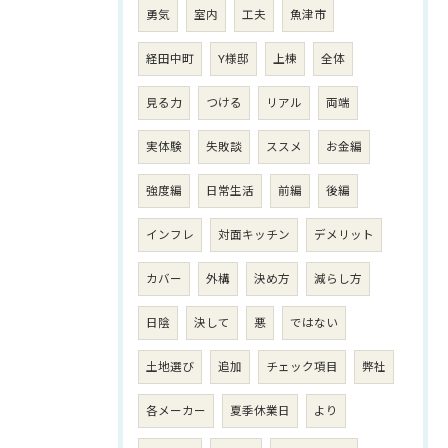
勇気
室内
工夫
魚津市
経田中町
Y様邸
上棟
全体
見る力
つける
リアル
両端
実体験
失敗談
ススメ
お金編
強度編
日常生活
前編
後編
インフレ
対面キッチン
デメリット
カバー
外構
決め方
減らし方
日陰
決して
悪
ではない
土地選び
追加
チェック項目
弊社
各メーカー
夏季休業日
より