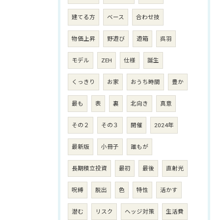
建てる方
ベース
合わせ技
物価上昇
野遊び
遊箱
呉羽
モデル
ZEH
仕様
誕生
くっきり
お家
おうち時間
豊か
最も
表
裏
北向き
真意
その２
その３
開催
2024年
最新版
小冊子
誰もが
長期積立投資
最初
最後
直射光
呪縛
脱出
色
特性
活かす
潜む
リスク
ヘッジ対策
生活費