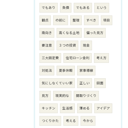
でもあり
負債
でもある
という
観点
の前に
整理
すべき
項目
南向き
高くなる土地
偏った見方
要注意
３つの投資
現金
三大固定費
住宅ローン金利
考え方
対処法
夏季休暇
家事導線
気にしなくていい家
正しい
図面
見方
現実的な
間取りづくり
キッチン
生活感
薄める
アイデア
つくりかた
考える
今から