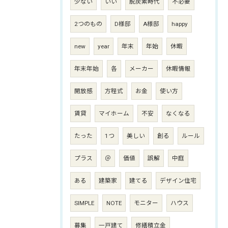
少ない
いい
脱炭素時代
不必要
2つのもの
D様邸
A様邸
happy
new
year
年末
年始
休暇
年末年始
各
メーカー
休暇情報
開放感
方程式
お金
使い方
賃貸
マイホーム
不安
なくなる
たった
1つ
美しい
創る
ルール
プラス
＠
価値
誤解
中庭
ある
建築家
建てる
デザイン住宅
SIMPLE
NOTE
モニター
ハウス
募集
一戸建て
修繕積立金