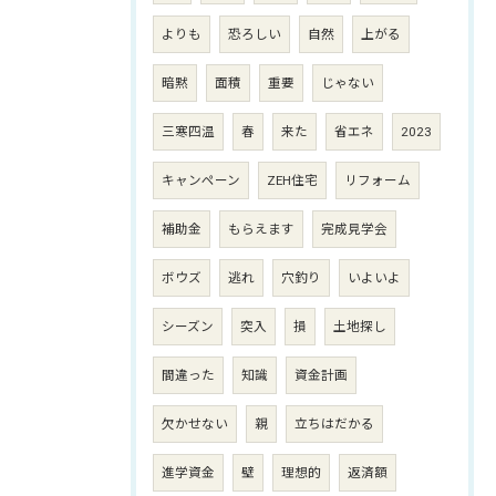
よりも
恐ろしい
自然
上がる
暗黙
面積
重要
じゃない
三寒四温
春
来た
省エネ
2023
キャンペーン
ZEH住宅
リフォーム
補助金
もらえます
完成見学会
ボウズ
逃れ
穴釣り
いよいよ
シーズン
突入
損
土地探し
間違った
知識
資金計画
欠かせない
親
立ちはだかる
進学資金
壁
理想的
返済額