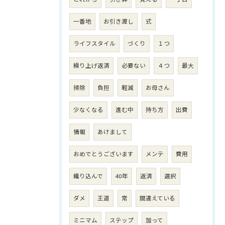
一番地
お引き渡し
式
ライフスタイル
づくり
１つ
繰り上げ返済
必要ない
４つ
最大
掃除
負担
軽減
お母さん
少なくなる
進む中
持ち方
出費
情報
あけまして
おめでとうございます
メンテ
費用
織り込んで
40年
返済
選択
ダメ
王道
常
間違えている
ミニマム
ステップ
加って