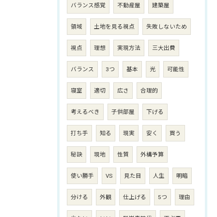
バランス感覚
不動産屋
建築屋
領域
土地を見る視点
失敗しないため
視点
理想
実現方法
三大出費
バランス
3つ
基本
光
可能性
寝室
適切
広さ
合理的
考えるべき
子供部屋
下げる
打ち手
知る
現実
安く
買う
秘訣
現地
性質
外構予算
使い勝手
VS
見た目
人生
明暗
分ける
外観
仕上げる
5つ
理由