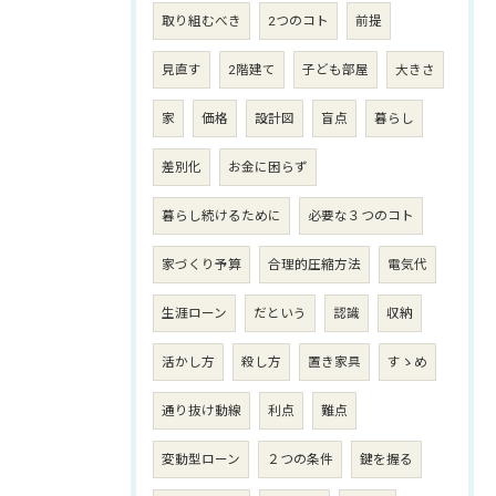
取り組むべき
2つのコト
前提
見直す
2階建て
子ども部屋
大きさ
家
価格
設計図
盲点
暮らし
差別化
お金に困らず
暮らし続けるために
必要な３つのコト
家づくり予算
合理的圧縮方法
電気代
生涯ローン
だという
認識
収納
活かし方
殺し方
置き家具
すゝめ
通り抜け動線
利点
難点
変動型ローン
２つの条件
鍵を握る