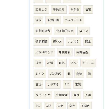
恐ろしき
子供たち
かかる
住宅
現状
予算計画
アップデート
短期的思考
中長期的思考
ローン
返済期間
短い方
いいのか
頭金
いれはほうが
単独名義
共有名義
提供
品質
以外
２つ
ドリーム
レイク
バス釣り
私
趣味
数
管理
しやすさ
8つ
常識
タイミング
生命保険
選び
大事
2つ
コト
固定
向き
不向き