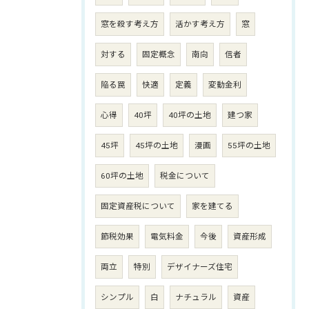
窓を殺す考え方
活かす考え方
窓
対する
固定概念
南向
信者
陥る罠
快適
定義
変動金利
心得
40坪
40坪の土地
建つ家
45坪
45坪の土地
漫画
55坪の土地
60坪の土地
税金について
固定資産税について
家を建てる
節税効果
電気料金
今後
資産形成
両立
特別
デザイナーズ住宅
シンプル
白
ナチュラル
資産