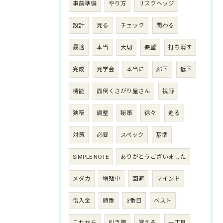
事前準備
やり方
リスクヘッジ
設計
見る
チェック
関わる
最適
本当
大切
要望
打ち消す
完成
見学会
本当に
廊下
低下
機能
面倒くさがり屋さん
視野
狭窄
調整
秘策
徐々
迫る
対策
必要
スペック
基準
SIMPLE NOTE
ありがとうございました
メダカ
増殖中
回避
マインド
借入金
順番
3番目
ベスト
これから
引き算
覚える
一丁目