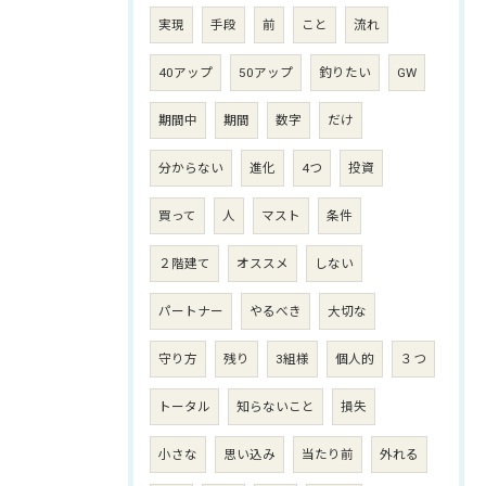
実現
手段
前
こと
流れ
40アップ
50アップ
釣りたい
GW
期間中
期間
数字
だけ
分からない
進化
4つ
投資
買って
人
マスト
条件
２階建て
オススメ
しない
パートナー
やるべき
大切な
守り方
残り
3組様
個人的
３つ
トータル
知らないこと
損失
小さな
思い込み
当たり前
外れる