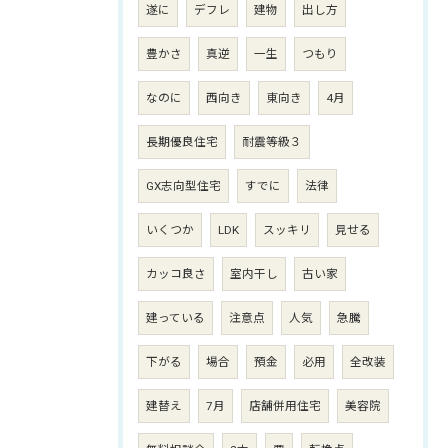
遂に
デフレ
建物
出し方
豊かさ
真逆
一生
つもり
なのに
西向き
東向き
4月
長期優良住宅
耐震等級３
GX志向型住宅
すでに
法律
いくつか
LDK
スッキリ
見せる
カッコ良さ
室内干し
古い家
建っている
注意点
人気
急騰
下がる
場合
預金
必用
全改装
建替え
7月
店舗併用住宅
美容院