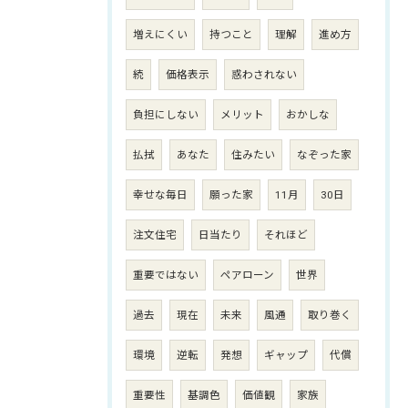
増えにくい
持つこと
理解
進め方
続
価格表示
惑わされない
負担にしない
メリット
おかしな
払拭
あなた
住みたい
なぞった家
幸せな毎日
願った家
11月
30日
注文住宅
日当たり
それほど
重要ではない
ペアローン
世界
過去
現在
未来
風通
取り巻く
環境
逆転
発想
ギャップ
代償
重要性
基調色
価値観
家族