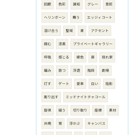
回廊
色彩
調和
グレー
意匠
ヘリンボーン
舞う
エッジィコート
溶け合う
聖域
青
アクセント
囲む
漆黒
プライベートギャラリー
呼吸
感じる
緋色
扉
隠れ家
編み
放つ
浮遊
階段
劇場
灯す
ゲート
愛車
白い
陰影
彫り出す
ミッドナイトチャコール
旋律
縫う
切り取り
座標
素材
共鳴
宵
浮かぶ
キャンバス