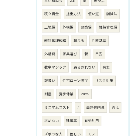
無料相談会
2本
要
転換点
積立資金
捻出方法
使い道
削減法
土地編
外構編
建築編
維持管理編
維持管理続編
超える
判断基準
外構費
家具選び
新
目安
数字マジック
踊らされない
有無
取扱い
住宅ローン選び
リスク対策
耐震
夏季休業
2025
ミニマムコスト
≠
高熱費削減
答え
求めない
建蔽率
有効利用
ズボラな人
優しい
モノ