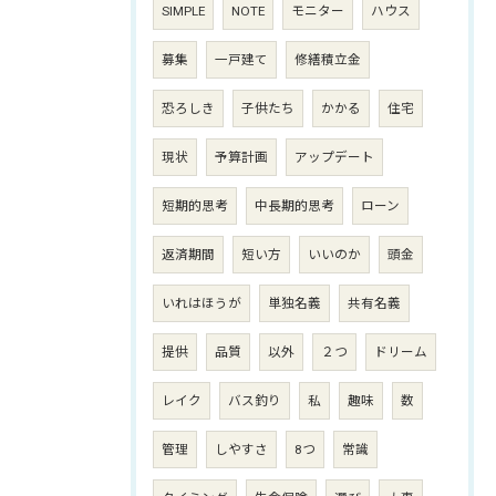
SIMPLE
NOTE
モニター
ハウス
募集
一戸建て
修繕積立金
恐ろしき
子供たち
かかる
住宅
現状
予算計画
アップデート
短期的思考
中長期的思考
ローン
返済期間
短い方
いいのか
頭金
いれはほうが
単独名義
共有名義
提供
品質
以外
２つ
ドリーム
レイク
バス釣り
私
趣味
数
管理
しやすさ
8つ
常識