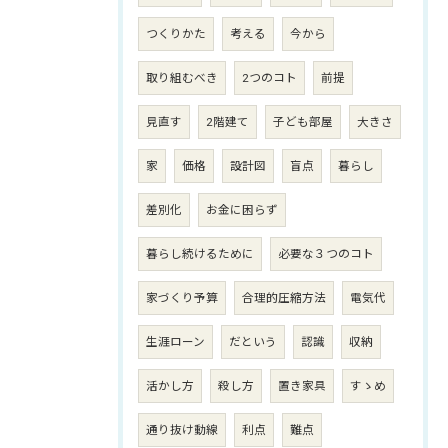
つくりかた
考える
今から
取り組むべき
2つのコト
前提
見直す
2階建て
子ども部屋
大きさ
家
価格
設計図
盲点
暮らし
差別化
お金に困らず
暮らし続けるために
必要な３つのコト
家づくり予算
合理的圧縮方法
電気代
生涯ローン
だという
認識
収納
活かし方
殺し方
置き家具
すゝめ
通り抜け動線
利点
難点