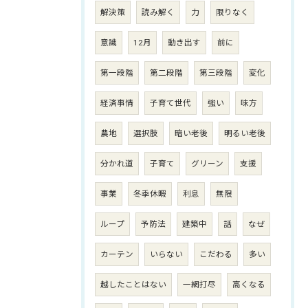
解決策
読み解く
力
限りなく
意識
12月
動き出す
前に
第一段階
第二段階
第三段階
変化
経済事情
子育て世代
強い
味方
農地
選択肢
暗い老後
明るい老後
分かれ道
子育て
グリーン
支援
事業
冬季休暇
利息
無限
ループ
予防法
建築中
話
なぜ
カーテン
いらない
こだわる
多い
越したことはない
一網打尽
高くなる