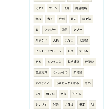
その5
プラン
作成
周辺環境
無視
考え
金利
動向
結果論
故
シナジー
効果
タブー
知らない
大損
浜経田
地鎮祭
ビルトインガレージ
貯金
できる
足る
ということ
収納計画
建築費
高騰対策
これからの
新常識
すべきこと
必要じゃなくなる
もの
9月
明るい
老後
迎える
シナリオ
背景
合理性
安定
嘘