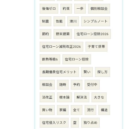
後悔ゼロ
約束
一歩
個別相談会
制震
性能
滑川
シンプルノート
節約
野末建築
住宅ローン控除2026
住宅ローン減税改正2026
子育て世帯
断熱等級6
住宅ローン控除
長期優良住宅メリット
賢い
探し方
相談会
随時
予約
受付中
法改正
根本論
解決法
大きな
買い物
家編
全て
流行
構造
住宅侵入リスク
空
独り占め