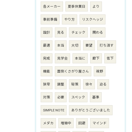
各メーカー
夏季休業日
より
事前準備
やり方
リスクヘッジ
設計
見る
チェック
関わる
最適
本当
大切
要望
打ち消す
完成
見学会
本当に
廊下
低下
機能
面倒くさがり屋さん
視野
狭窄
調整
秘策
徐々
迫る
対策
必要
スペック
基準
SIMPLE NOTE
ありがとうございました
メダカ
増殖中
回避
マインド