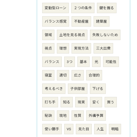
変動型ローン
２つの条件
鍵を握る
バランス感覚
不動産屋
建築屋
領域
土地を見る視点
失敗しないため
視点
理想
実現方法
三大出費
バランス
3つ
基本
光
可能性
寝室
適切
広さ
合理的
考えるべき
子供部屋
下げる
打ち手
知る
現実
安く
買う
秘訣
現地
性質
外構予算
使い勝手
VS
見た目
人生
明暗