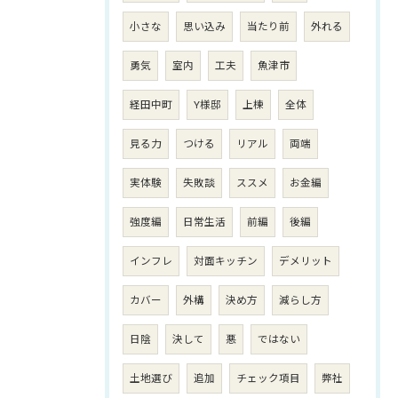
小さな
思い込み
当たり前
外れる
勇気
室内
工夫
魚津市
経田中町
Y様邸
上棟
全体
見る力
つける
リアル
両端
実体験
失敗談
ススメ
お金編
強度編
日常生活
前編
後編
インフレ
対面キッチン
デメリット
カバー
外構
決め方
減らし方
日陰
決して
悪
ではない
土地選び
追加
チェック項目
弊社