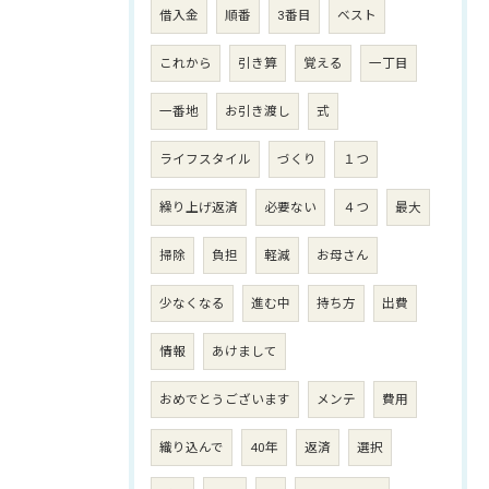
借入金
順番
3番目
ベスト
これから
引き算
覚える
一丁目
一番地
お引き渡し
式
ライフスタイル
づくり
１つ
繰り上げ返済
必要ない
４つ
最大
掃除
負担
軽減
お母さん
少なくなる
進む中
持ち方
出費
情報
あけまして
おめでとうございます
メンテ
費用
織り込んで
40年
返済
選択