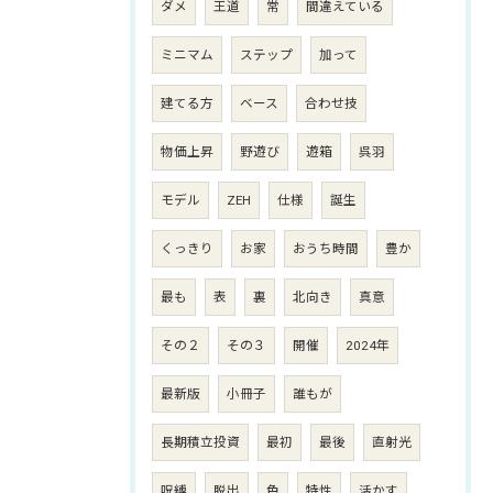
ダメ
王道
常
間違えている
ミニマム
ステップ
加って
建てる方
ベース
合わせ技
物価上昇
野遊び
遊箱
呉羽
モデル
ZEH
仕様
誕生
くっきり
お家
おうち時間
豊か
最も
表
裏
北向き
真意
その２
その３
開催
2024年
最新版
小冊子
誰もが
長期積立投資
最初
最後
直射光
呪縛
脱出
色
特性
活かす