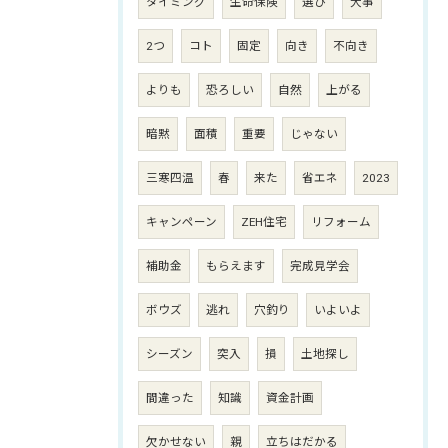
タイミング
生命保険
選び
大事
2つ
コト
固定
向き
不向き
よりも
恐ろしい
自然
上がる
暗黙
面積
重要
じゃない
三寒四温
春
来た
省エネ
2023
キャンペーン
ZEH住宅
リフォーム
補助金
もらえます
完成見学会
ボウズ
逃れ
穴釣り
いよいよ
シーズン
突入
損
土地探し
間違った
知識
資金計画
欠かせない
親
立ちはだかる