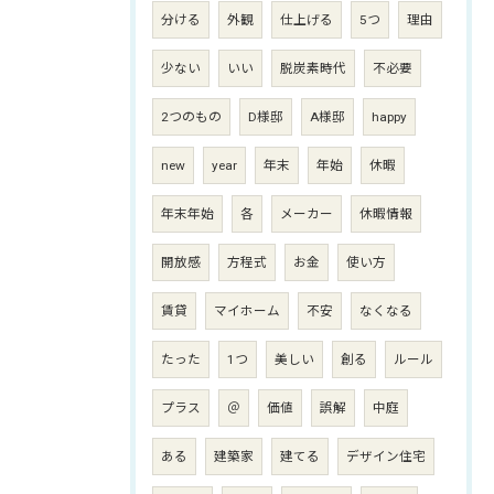
分ける
外観
仕上げる
5つ
理由
少ない
いい
脱炭素時代
不必要
2つのもの
D様邸
A様邸
happy
new
year
年末
年始
休暇
年末年始
各
メーカー
休暇情報
開放感
方程式
お金
使い方
賃貸
マイホーム
不安
なくなる
たった
1つ
美しい
創る
ルール
プラス
＠
価値
誤解
中庭
ある
建築家
建てる
デザイン住宅