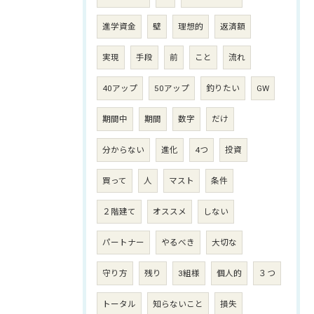
進学資金
壁
理想的
返済額
実現
手段
前
こと
流れ
40アップ
50アップ
釣りたい
GW
期間中
期間
数字
だけ
分からない
進化
4つ
投資
買って
人
マスト
条件
２階建て
オススメ
しない
パートナー
やるべき
大切な
守り方
残り
3組様
個人的
３つ
トータル
知らないこと
損失