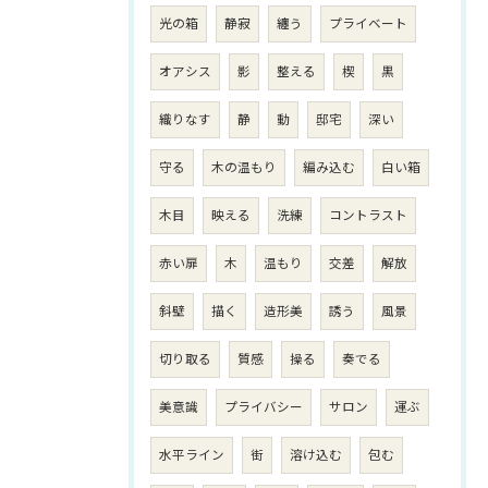
光の箱
静寂
纏う
プライベート
オアシス
影
整える
楔
黒
織りなす
静
動
邸宅
深い
守る
木の温もり
編み込む
白い箱
木目
映える
洗練
コントラスト
赤い扉
木
温もり
交差
解放
斜壁
描く
造形美
誘う
風景
切り取る
質感
操る
奏でる
美意識
プライバシー
サロン
運ぶ
水平ライン
街
溶け込む
包む