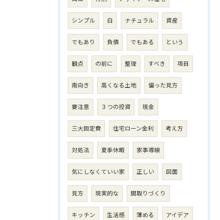
シンプル
白
ナチュラル
資産
でもあり
負債
でもある
という
観点
の前に
整理
すべき
項目
南向き
高くなる土地
偏った見方
要注意
３つの投資
現金
三大固定費
住宅ローン金利
考え方
対処法
夏季休暇
家事導線
気にしなくていい家
正しい
図面
見方
現実的な
間取りづくり
キッチン
生活感
薄める
アイデア