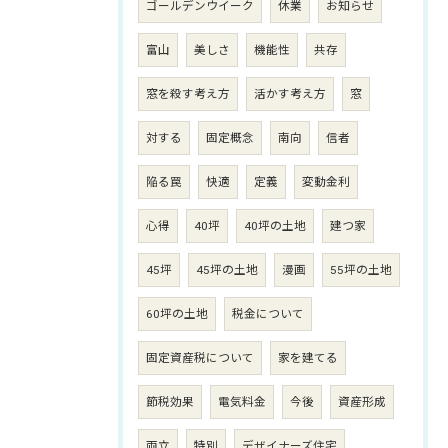
ゴールデンウイーク
休業
お知らせ
富山
美しさ
機能性
共存
窓を殺す考え方
活かす考え方
窓
対する
固定概念
南向
信者
陥る罠
快適
定義
変動金利
心得
40坪
40坪の土地
建つ家
45坪
45坪の土地
漫画
55坪の土地
60坪の土地
税金について
固定資産税について
家を建てる
節税効果
電気料金
今後
資産形成
両立
特別
デザイナーズ住宅