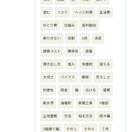
潜む
リスク
ヘッジ対策
生活費
ゆとり費
仕組み
金利動向
果たせない
役割
5月
決定
建築コスト
関係性
部屋
導き出し方
借入
多面的
捉える
大切さ
バイアス
解除
恐ろしさ
利便性
税金
幅
広げる
提案
射水市
海竜町
新築工事
F様邸
土地面積
方法
知る方法
続々編
2階建て編
その１
その４
７月