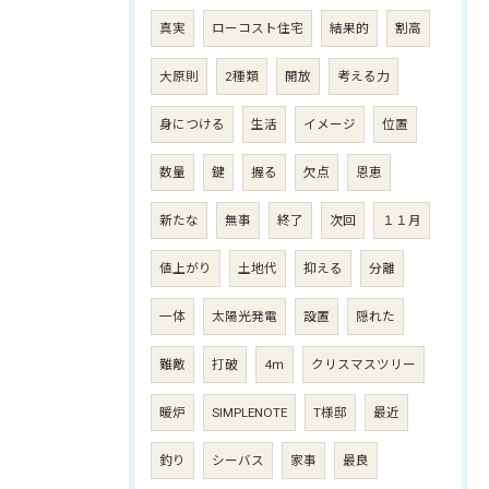
真実
ローコスト住宅
結果的
割高
大原則
2種類
開放
考える力
身につける
生活
イメージ
位置
数量
鍵
握る
欠点
恩恵
新たな
無事
終了
次回
１１月
値上がり
土地代
抑える
分離
一体
太陽光発電
設置
隠れた
難敵
打破
4ｍ
クリスマスツリー
暖炉
SIMPLENOTE
T様邸
最近
釣り
シーバス
家事
最良