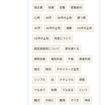
陥る罠
快適
定義
変動金利
心得
40坪
40坪の土地
建つ家
45坪
45坪の土地
漫画
55坪の土地
60坪の土地
税金について
固定資産税について
家を建てる
節税効果
電気料金
今後
資産形成
両立
特別
デザイナーズ住宅
シンプル
白
ナチュラル
資産
でもあり
負債
でもある
という
観点
の前に
整理
すべき
項目