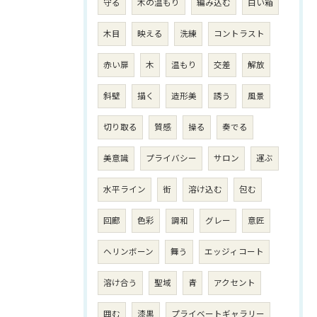
守る
木の温もり
編み込む
白い箱
木目
映える
洗練
コントラスト
赤い扉
木
温もり
交差
解放
斜壁
描く
造形美
誘う
風景
切り取る
質感
操る
奏でる
美意識
プライバシー
サロン
運ぶ
水平ライン
街
溶け込む
包む
回廊
色彩
調和
グレー
意匠
ヘリンボーン
舞う
エッジィコート
溶け合う
聖域
青
アクセント
囲む
漆黒
プライベートギャラリー