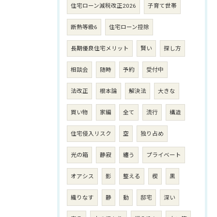
住宅ローン減税改正2026
子育て世帯
断熱等級6
住宅ローン控除
長期優良住宅メリット
賢い
探し方
相談会
随時
予約
受付中
法改正
根本論
解決法
大きな
買い物
家編
全て
流行
構造
住宅侵入リスク
空
独り占め
光の箱
静寂
纏う
プライベート
オアシス
影
整える
楔
黒
織りなす
静
動
邸宅
深い