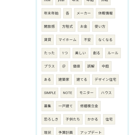
new
year
年末
年始
休暇
年末年始
各
メーカー
休暇情報
開放感
方程式
お金
使い方
賃貸
マイホーム
不安
なくなる
たった
1つ
美しい
創る
ルール
プラス
＠
価値
誤解
中庭
ある
建築家
建てる
デザイン住宅
SIMPLE
NOTE
モニター
ハウス
募集
一戸建て
修繕積立金
恐ろしき
子供たち
かかる
住宅
現状
予算計画
アップデート