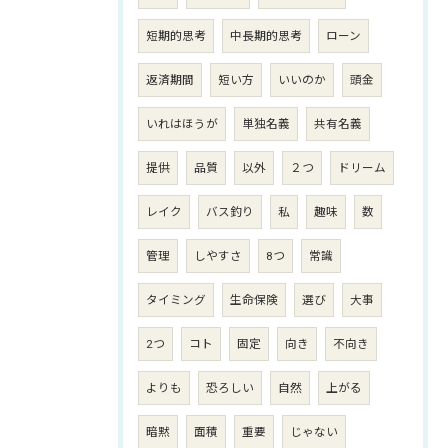
短期的思考
中長期的思考
ローン
返済期間
短い方
いいのか
頭金
いれはほうが
単独名義
共有名義
提供
品質
以外
２つ
ドリーム
レイク
バス釣り
私
趣味
数
管理
しやすさ
8つ
常識
タイミング
生命保険
選び
大事
2つ
コト
固定
向き
不向き
よりも
恐ろしい
自然
上がる
暗黙
面積
重要
じゃない