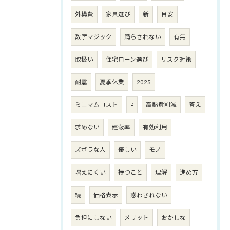
外構費
家具選び
新
目安
数字マジック
踊らされない
有無
取扱い
住宅ローン選び
リスク対策
耐震
夏季休業
2025
ミニマムコスト
≠
高熱費削減
答え
求めない
建蔽率
有効利用
ズボラな人
優しい
モノ
増えにくい
持つこと
理解
進め方
続
価格表示
惑わされない
負担にしない
メリット
おかしな