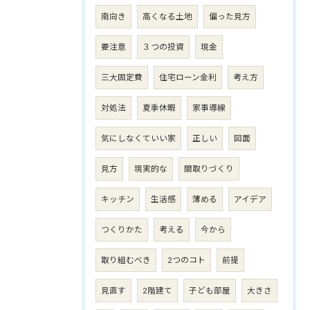
南向き
高くなる土地
偏った見方
要注意
３つの投資
現金
三大固定費
住宅ローン金利
考え方
対処法
夏季休暇
家事導線
気にしなくていい家
正しい
図面
見方
現実的な
間取りづくり
キッチン
生活感
薄める
アイデア
つくりかた
考える
今から
取り組むべき
2つのコト
前提
見直す
2階建て
子ども部屋
大きさ