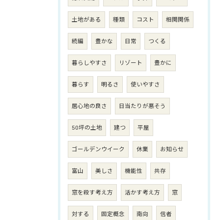
土地がある
種類
コスト
相関関係
続編
豊かな
日常
つくる
暮らしやすさ
リゾート
豊かに
暮らす
明るさ
使いやすさ
居心地の良さ
日当たりが悪そう
50坪の土地
建つ
平屋
ゴールデンウイーク
休業
お知らせ
富山
美しさ
機能性
共存
窓を殺す考え方
活かす考え方
窓
対する
固定概念
南向
信者