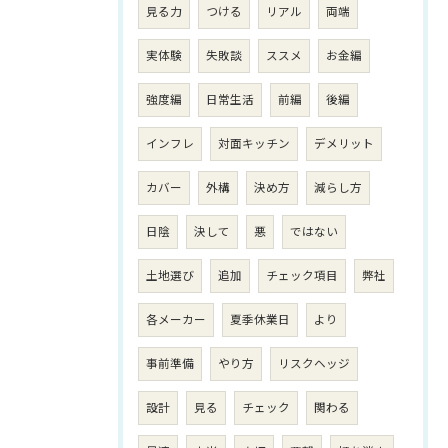
見る力
つける
リアル
両端
実体験
失敗談
ススメ
お金編
強度編
日常生活
前編
後編
インフレ
対面キッチン
デメリット
カバー
外構
決め方
減らし方
日陰
決して
悪
ではない
土地選び
追加
チェック項目
弊社
各メーカー
夏季休業日
より
事前準備
やり方
リスクヘッジ
設計
見る
チェック
関わる