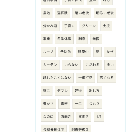
経済事情
子育て世代
強い
味方
農地
選択肢
暗い老後
明るい老後
分かれ道
子育て
グリーン
支援
事業
冬季休暇
利息
無限
ループ
予防法
建築中
話
なぜ
カーテン
いらない
こだわる
多い
越したことはない
一網打尽
高くなる
遂に
デフレ
建物
出し方
豊かさ
真逆
一生
つもり
なのに
西向き
東向き
4月
長期優良住宅
耐震等級３