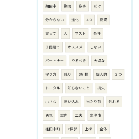
期間中
期間
数字
だけ
分からない
進化
4つ
投資
買って
人
マスト
条件
２階建て
オススメ
しない
パートナー
やるべき
大切な
守り方
残り
3組様
個人的
３つ
トータル
知らないこと
損失
小さな
思い込み
当たり前
外れる
勇気
室内
工夫
魚津市
経田中町
Y様邸
上棟
全体