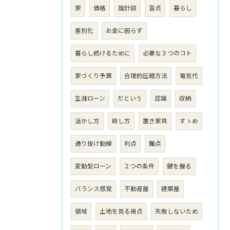
家
価格
設計図
盲点
暮らし
差別化
お金に困らず
暮らし続けるために
必要な３つのコト
家づくり予算
合理的圧縮方法
電気代
生涯ローン
だという
認識
収納
活かし方
殺し方
置き家具
すゝめ
通り抜け動線
利点
難点
変動型ローン
２つの条件
鍵を握る
バランス感覚
不動産屋
建築屋
領域
土地を見る視点
失敗しないため