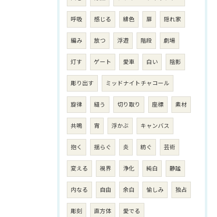
呼吸
感じる
緋色
扉
隠れ家
編み
放つ
浮遊
階段
劇場
灯す
ゲート
愛車
白い
陰影
彫り出す
ミッドナイトチャコール
旋律
縫う
切り取り
座標
素材
共鳴
宵
浮かぶ
キャンバス
抱く
揺らぐ
炎
紡ぐ
芸術
変える
視界
浄化
純白
静謐
内なる
自由
余白
愉しみ
独占
彫刻
直方体
愛でる