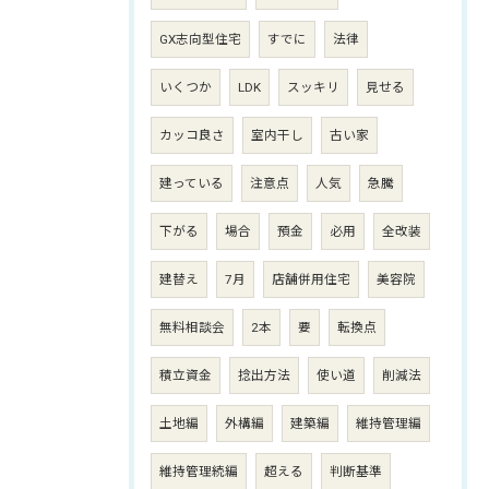
GX志向型住宅
すでに
法律
いくつか
LDK
スッキリ
見せる
カッコ良さ
室内干し
古い家
建っている
注意点
人気
急騰
下がる
場合
預金
必用
全改装
建替え
7月
店舗併用住宅
美容院
無料相談会
2本
要
転換点
積立資金
捻出方法
使い道
削減法
土地編
外構編
建築編
維持管理編
維持管理続編
超える
判断基準