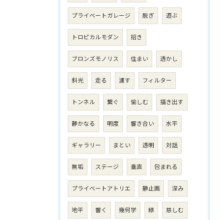
プライベートガレージ
脱ぎ
遊ぶ
トロピカルモダン
招き
ブロンズモノリス
住まい
透かし
斜光
走る
濾す
フィルター
トンネル
繋ぐ
愉しむ
描き出す
静かなる
明度
響き合い
水平
ギャラリー
まとい
透明
対話
無垢
ステージ
垂直
包まれる
プライベートアトリエ
静止画
深み
地平
響く
幾何学
緑
慈しむ