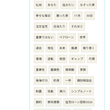
払拭
あなた
住みたい
なぞった家
幸せな毎日
願った家
11月
30日
注文住宅
日当たり
それほど
重要ではない
ペアローン
世界
過去
現在
未来
風通
取り巻く
環境
逆転
発想
ギャップ
代償
重要性
基調色
価値観
家族
後悔ゼロ
約束
一歩
個別相談会
制震
性能
滑川
シンプルノート
節約
野末建築
住宅ローン控除2026