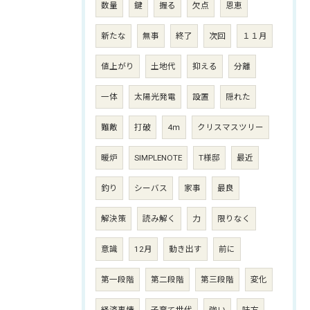
数量
鍵
握る
欠点
恩恵
新たな
無事
終了
次回
１１月
値上がり
土地代
抑える
分離
一体
太陽光発電
設置
隠れた
難敵
打破
4ｍ
クリスマスツリー
暖炉
SIMPLENOTE
T様邸
最近
釣り
シーバス
家事
最良
解決策
読み解く
力
限りなく
意識
12月
動き出す
前に
第一段階
第二段階
第三段階
変化