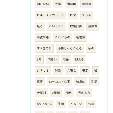
知らない
大損
浜経田
地鎮祭
ビルトインガレージ
貯金
できる
足る
ということ
収納計画
建築費
高騰対策
これからの
新常識
すべきこと
必要じゃなくなる
もの
9月
明るい
老後
迎える
シナリオ
背景
合理性
安定
嘘
真実
ローコスト住宅
結果的
割高
大原則
2種類
開放
考える力
身につける
生活
イメージ
位置