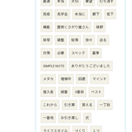
最適
本当
大切
要望
打ち消す
完成
見学会
本当に
廊下
低下
機能
面倒くさがり屋さん
視野
狭窄
調整
秘策
徐々
迫る
対策
必要
スペック
基準
SIMPLE NOTE
ありがとうございました
メダカ
増殖中
回避
マインド
借入金
順番
3番目
ベスト
これから
引き算
覚える
一丁目
一番地
お引き渡し
式
ライフスタイル
づくり
１つ