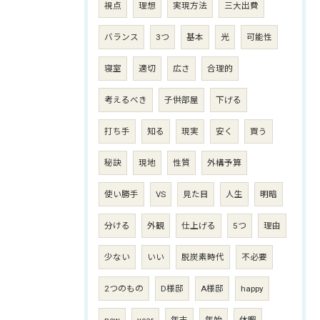
視点
理想
実現方法
三大出費
バランス
3つ
基本
光
可能性
寝室
適切
広さ
合理的
考えるべき
子供部屋
下げる
打ち手
知る
現実
安く
買う
秘訣
現地
性質
外構予算
使い勝手
VS
見た目
人生
明暗
分ける
外観
仕上げる
5つ
理由
少ない
いい
脱炭素時代
不必要
2つのもの
D様邸
A様邸
happy