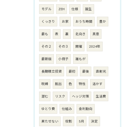
モデル
ZEH
仕様
誕生
くっきり
お家
おうち時間
豊か
最も
表
裏
北向き
真意
その２
その３
開催
2024年
最新版
小冊子
誰もが
長期積立投資
最初
最後
直射光
呪縛
脱出
色
特性
活かす
潜む
リスク
ヘッジ対策
生活費
ゆとり費
仕組み
金利動向
果たせない
役割
5月
決定