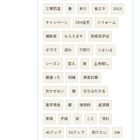
三寒四温
春
来た
省エネ
2023
キャンペーン
ZEH住宅
リフォーム
補助金
もらえます
完成見学会
ボウズ
逃れ
穴釣り
いよいよ
シーズン
突入
損
土地探し
間違った
知識
資金計画
欠かせない
親
立ちはだかる
進学資金
壁
理想的
返済額
実現
手段
前
こと
流れ
40アップ
50アップ
釣りたい
GW