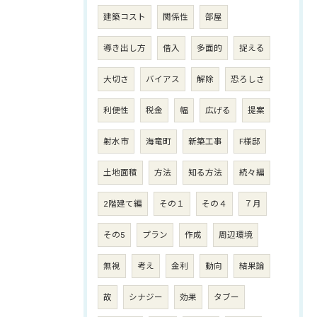
建築コスト
関係性
部屋
導き出し方
借入
多面的
捉える
大切さ
バイアス
解除
恐ろしさ
利便性
税金
幅
広げる
提案
射水市
海竜町
新築工事
F様邸
土地面積
方法
知る方法
続々編
2階建て編
その１
その４
７月
その5
プラン
作成
周辺環境
無視
考え
金利
動向
結果論
故
シナジー
効果
タブー