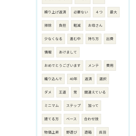
繰り上げ返済
必要ない
４つ
最大
掃除
負担
軽減
お母さん
少なくなる
進む中
持ち方
出費
情報
あけまして
おめでとうございます
メンテ
費用
織り込んで
40年
返済
選択
ダメ
王道
常
間違えている
ミニマム
ステップ
加って
建てる方
ベース
合わせ技
物価上昇
野遊び
遊箱
呉羽