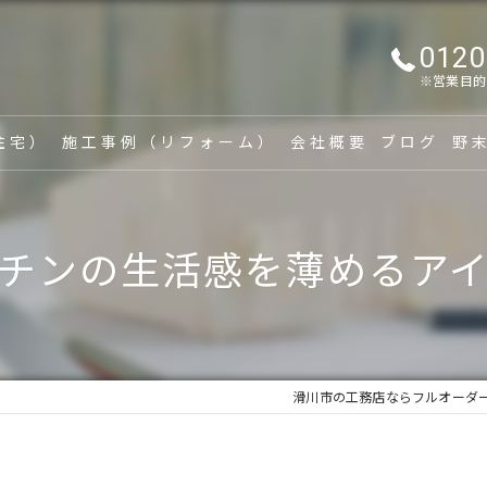
0120
※営業目的
住宅）
施工事例（リフォーム）
会社概要
ブログ
野
漫画特集
家
チンの生活感を薄めるア
新
リ
建
滑川市の工務店ならフルオーダ
家