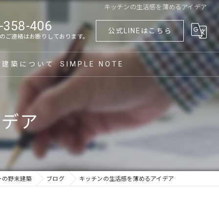
キッチンの生活感を薄めるアイデア
-358-406
公式LINEはこちら
のご連絡はお断りしております。
末建築について
SIMPLE NOTE
づくり
イデア
築
フォーム
て替え
ーの野末建築
ブログ
キッチンの生活感を薄めるアイデア
族