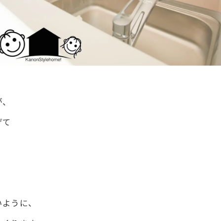
が、
げて
いように、