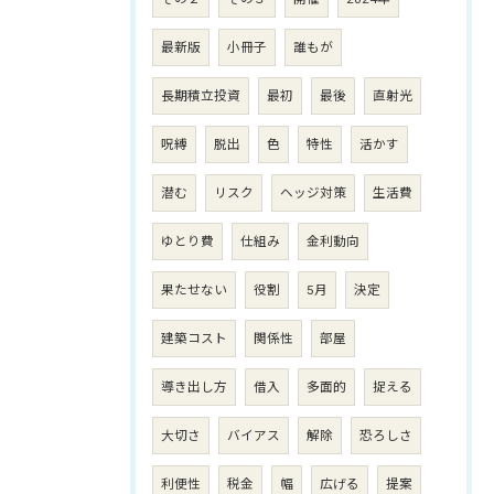
最新版
小冊子
誰もが
長期積立投資
最初
最後
直射光
呪縛
脱出
色
特性
活かす
潜む
リスク
ヘッジ対策
生活費
ゆとり費
仕組み
金利動向
果たせない
役割
5月
決定
建築コスト
関係性
部屋
導き出し方
借入
多面的
捉える
大切さ
バイアス
解除
恐ろしさ
利便性
税金
幅
広げる
提案