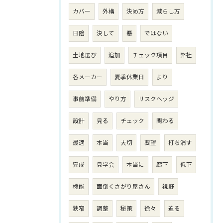
カバー
外構
決め方
減らし方
日陰
決して
悪
ではない
土地選び
追加
チェック項目
弊社
各メーカー
夏季休業日
より
事前準備
やり方
リスクヘッジ
設計
見る
チェック
関わる
最適
本当
大切
要望
打ち消す
完成
見学会
本当に
廊下
低下
機能
面倒くさがり屋さん
視野
狭窄
調整
秘策
徐々
迫る