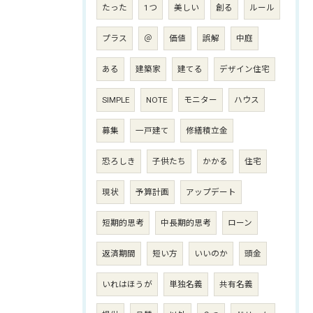
たった
1つ
美しい
創る
ルール
プラス
＠
価値
誤解
中庭
ある
建築家
建てる
デザイン住宅
SIMPLE
NOTE
モニター
ハウス
募集
一戸建て
修繕積立金
恐ろしき
子供たち
かかる
住宅
現状
予算計画
アップデート
短期的思考
中長期的思考
ローン
返済期間
短い方
いいのか
頭金
いれはほうが
単独名義
共有名義