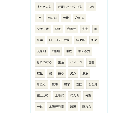
すべきこと
必要じゃなくなる
もの
9月
明るい
老後
迎える
シナリオ
背景
合理性
安定
嘘
真実
ローコスト住宅
結果的
割高
大原則
2種類
開放
考える力
身につける
生活
イメージ
位置
数量
鍵
握る
欠点
恩恵
新たな
無事
終了
次回
１１月
値上がり
土地代
抑える
分離
一体
太陽光発電
設置
隠れた