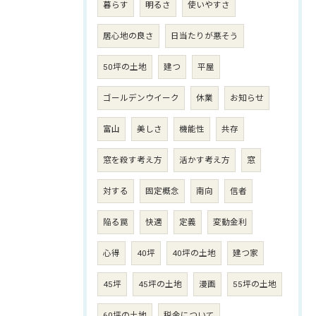
暮らす
明るさ
使いやすさ
居心地の良さ
日当たりが悪そう
50坪の土地
建つ
平屋
ゴールデンウイーク
休業
お知らせ
富山
美しさ
機能性
共存
窓を殺す考え方
活かす考え方
窓
対する
固定概念
南向
信者
陥る罠
快適
定義
変動金利
心得
40坪
40坪の土地
建つ家
45坪
45坪の土地
漫画
55坪の土地
60坪の土地
税金について