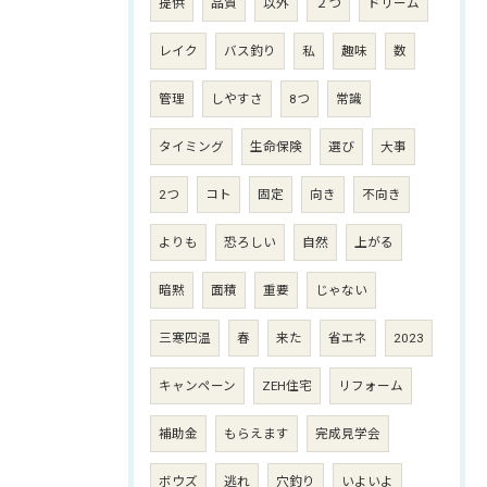
提供
品質
以外
２つ
ドリーム
レイク
バス釣り
私
趣味
数
管理
しやすさ
8つ
常識
タイミング
生命保険
選び
大事
2つ
コト
固定
向き
不向き
よりも
恐ろしい
自然
上がる
暗黙
面積
重要
じゃない
三寒四温
春
来た
省エネ
2023
キャンペーン
ZEH住宅
リフォーム
補助金
もらえます
完成見学会
ボウズ
逃れ
穴釣り
いよいよ