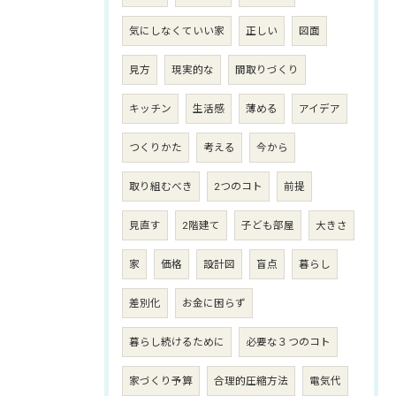
気にしなくていい家
正しい
図面
見方
現実的な
間取りづくり
キッチン
生活感
薄める
アイデア
つくりかた
考える
今から
取り組むべき
2つのコト
前提
見直す
2階建て
子ども部屋
大きさ
家
価格
設計図
盲点
暮らし
差別化
お金に困らず
暮らし続けるために
必要な３つのコト
家づくり予算
合理的圧縮方法
電気代