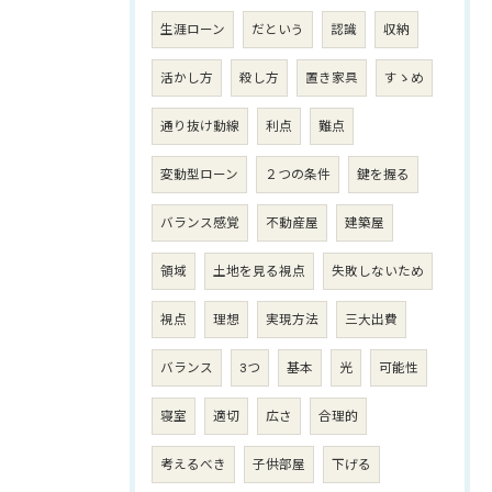
生涯ローン
だという
認識
収納
活かし方
殺し方
置き家具
すゝめ
通り抜け動線
利点
難点
変動型ローン
２つの条件
鍵を握る
バランス感覚
不動産屋
建築屋
領域
土地を見る視点
失敗しないため
視点
理想
実現方法
三大出費
バランス
3つ
基本
光
可能性
寝室
適切
広さ
合理的
考えるべき
子供部屋
下げる