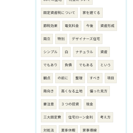
固定資産税について
家を建てる
節税効果
電気料金
今後
資産形成
両立
特別
デザイナーズ住宅
シンプル
白
ナチュラル
資産
でもあり
負債
でもある
という
観点
の前に
整理
すべき
項目
南向き
高くなる土地
偏った見方
要注意
３つの投資
現金
三大固定費
住宅ローン金利
考え方
対処法
夏季休暇
家事導線