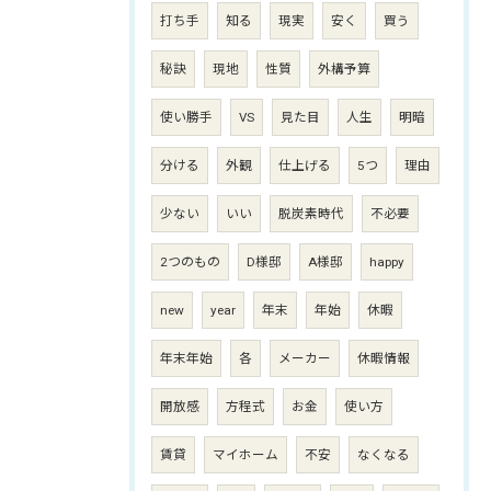
打ち手
知る
現実
安く
買う
秘訣
現地
性質
外構予算
使い勝手
VS
見た目
人生
明暗
分ける
外観
仕上げる
5つ
理由
少ない
いい
脱炭素時代
不必要
2つのもの
D様邸
A様邸
happy
new
year
年末
年始
休暇
年末年始
各
メーカー
休暇情報
開放感
方程式
お金
使い方
賃貸
マイホーム
不安
なくなる