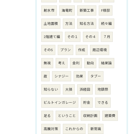
射水市
海竜町
新築工事
F様邸
土地面積
方法
知る方法
続々編
2階建て編
その１
その４
７月
その5
プラン
作成
周辺環境
無視
考え
金利
動向
結果論
故
シナジー
効果
タブー
知らない
大損
浜経田
地鎮祭
ビルトインガレージ
貯金
できる
足る
ということ
収納計画
建築費
高騰対策
これからの
新常識