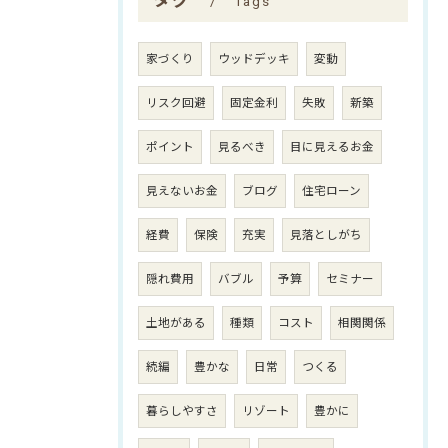
タグ
Tags
家づくり
ウッドデッキ
変動
リスク回避
固定金利
失敗
新築
ポイント
見るべき
目に見えるお金
見えないお金
ブログ
住宅ローン
経費
保険
充実
見落としがち
隠れ費用
バブル
予算
セミナー
土地がある
種類
コスト
相関関係
続編
豊かな
日常
つくる
暮らしやすさ
リゾート
豊かに