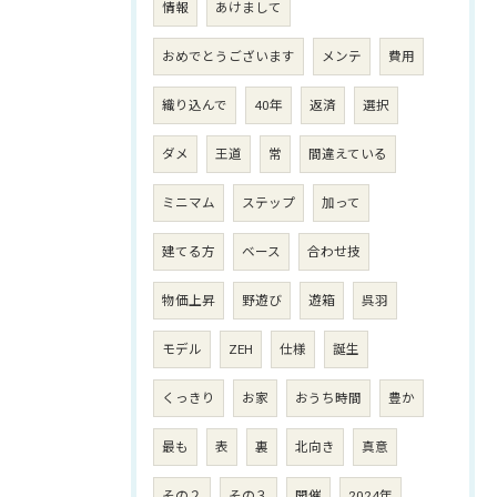
情報
あけまして
おめでとうございます
メンテ
費用
織り込んで
40年
返済
選択
ダメ
王道
常
間違えている
ミニマム
ステップ
加って
建てる方
ベース
合わせ技
物価上昇
野遊び
遊箱
呉羽
モデル
ZEH
仕様
誕生
くっきり
お家
おうち時間
豊か
最も
表
裏
北向き
真意
その２
その３
開催
2024年