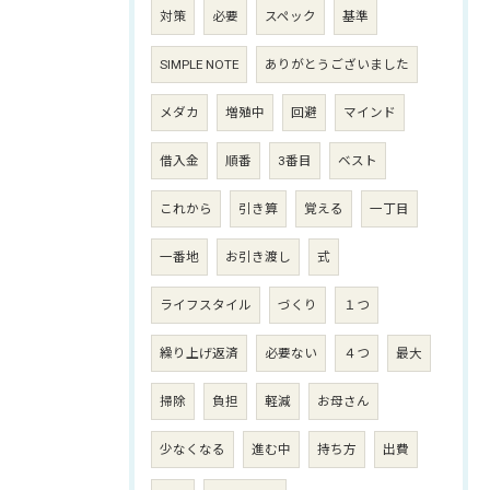
対策
必要
スペック
基準
SIMPLE NOTE
ありがとうございました
メダカ
増殖中
回避
マインド
借入金
順番
3番目
ベスト
これから
引き算
覚える
一丁目
一番地
お引き渡し
式
ライフスタイル
づくり
１つ
繰り上げ返済
必要ない
４つ
最大
掃除
負担
軽減
お母さん
少なくなる
進む中
持ち方
出費