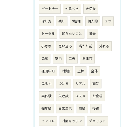
パートナー
やるべき
大切な
守り方
残り
3組様
個人的
３つ
トータル
知らないこと
損失
小さな
思い込み
当たり前
外れる
勇気
室内
工夫
魚津市
経田中町
Y様邸
上棟
全体
見る力
つける
リアル
両端
実体験
失敗談
ススメ
お金編
強度編
日常生活
前編
後編
インフレ
対面キッチン
デメリット