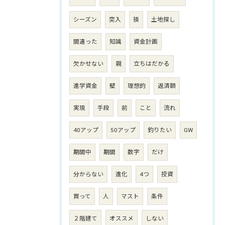
シーズン
突入
損
土地探し
間違った
知識
資金計画
欠かせない
親
立ちはだかる
進学資金
壁
理想的
返済額
実現
手段
前
こと
流れ
40アップ
50アップ
釣りたい
GW
期間中
期間
数字
だけ
分からない
進化
4つ
投資
買って
人
マスト
条件
２階建て
オススメ
しない