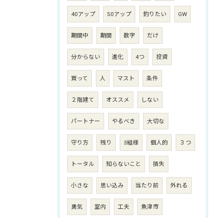
40アップ
50アップ
釣りたい
GW
期間中
期間
数字
だけ
分からない
進化
4つ
投資
買って
人
マスト
条件
２階建て
オススメ
しない
パートナー
やるべき
大切な
守り方
残り
3組様
個人的
３つ
トータル
知らないこと
損失
小さな
思い込み
当たり前
外れる
勇気
室内
工夫
魚津市