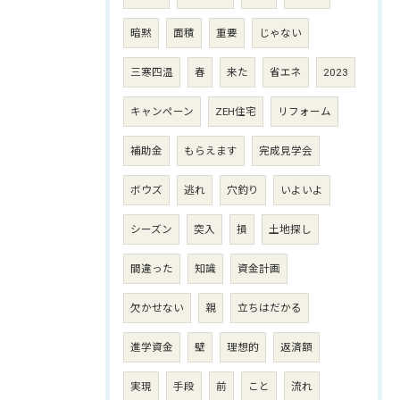
暗黙
面積
重要
じゃない
三寒四温
春
来た
省エネ
2023
キャンペーン
ZEH住宅
リフォーム
補助金
もらえます
完成見学会
ボウズ
逃れ
穴釣り
いよいよ
シーズン
突入
損
土地探し
間違った
知識
資金計画
欠かせない
親
立ちはだかる
進学資金
壁
理想的
返済額
実現
手段
前
こと
流れ