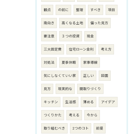
観点
の前に
整理
すべき
項目
南向き
高くなる土地
偏った見方
要注意
３つの投資
現金
三大固定費
住宅ローン金利
考え方
対処法
夏季休暇
家事導線
気にしなくていい家
正しい
図面
見方
現実的な
間取りづくり
キッチン
生活感
薄める
アイデア
つくりかた
考える
今から
取り組むべき
2つのコト
前提