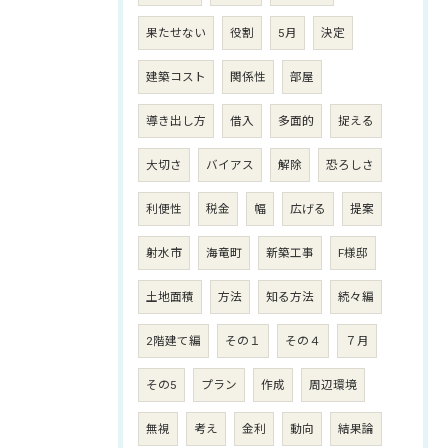
果たせない
役割
5月
決定
建築コスト
関係性
部屋
導き出し方
借入
多面的
捉える
大切さ
バイアス
解除
恐ろしさ
利便性
税金
幅
広げる
提案
射水市
海竜町
新築工事
F様邸
土地面積
方法
知る方法
続々編
2階建て編
その１
その４
７月
その5
プラン
作成
周辺環境
無視
考え
金利
動向
結果論