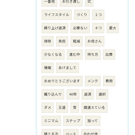
一番地
お引き渡し
式
ライフスタイル
づくり
１つ
繰り上げ返済
必要ない
４つ
最大
掃除
負担
軽減
お母さん
少なくなる
進む中
持ち方
出費
情報
あけまして
おめでとうございます
メンテ
費用
織り込んで
40年
返済
選択
ダメ
王道
常
間違えている
ミニマム
ステップ
加って
建てる方
ベース
合わせ技