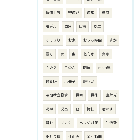
物価上昇
野遊び
遊箱
呉羽
モデル
ZEH
仕様
誕生
くっきり
お家
おうち時間
豊か
最も
表
裏
北向き
真意
その２
その３
開催
2024年
最新版
小冊子
誰もが
長期積立投資
最初
最後
直射光
呪縛
脱出
色
特性
活かす
潜む
リスク
ヘッジ対策
生活費
ゆとり費
仕組み
金利動向