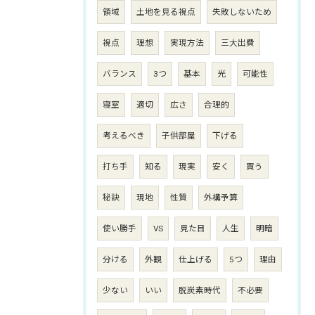
領域
土地を見る視点
失敗しないため
視点
理想
実現方法
三大出費
バランス
3つ
基本
光
可能性
寝室
適切
広さ
合理的
考えるべき
子供部屋
下げる
打ち手
知る
現実
安く
買う
秘訣
現地
性質
外構予算
使い勝手
VS
見た目
人生
明暗
分ける
外観
仕上げる
5つ
理由
少ない
いい
脱炭素時代
不必要