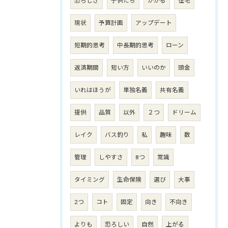
恐ろしき
子供たち
かかる
住宅
現状
予算計画
アップデート
短期的思考
中長期的思考
ローン
返済期間
短い方
いいのか
頭金
いれはほうが
単独名義
共有名義
提供
品質
以外
２つ
ドリーム
レイク
バス釣り
私
趣味
数
管理
しやすさ
8つ
常識
タイミング
生命保険
選び
大事
2つ
コト
固定
向き
不向き
よりも
恐ろしい
自然
上がる