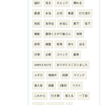
設計
見る
チェック
関わる
最適
本当
大切
要望
打ち消す
完成
見学会
本当に
廊下
低下
機能
面倒くさがり屋さん
視野
狭窄
調整
秘策
徐々
迫る
対策
必要
スペック
基準
SIMPLE NOTE
ありがとうございました
メダカ
増殖中
回避
マインド
借入金
順番
3番目
ベスト
これから
引き算
覚える
一丁目