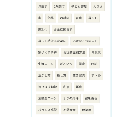
見直す
2階建て
子ども部屋
大きさ
家
価格
設計図
盲点
暮らし
差別化
お金に困らず
暮らし続けるために
必要な３つのコト
家づくり予算
合理的圧縮方法
電気代
生涯ローン
だという
認識
収納
活かし方
殺し方
置き家具
すゝめ
通り抜け動線
利点
難点
変動型ローン
２つの条件
鍵を握る
バランス感覚
不動産屋
建築屋