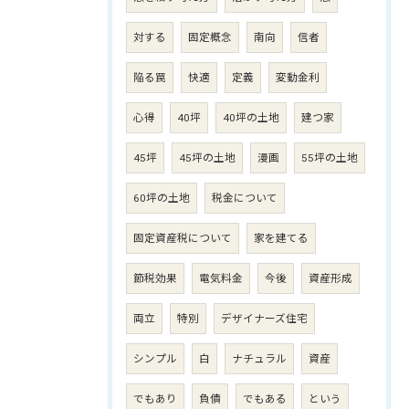
対する
固定概念
南向
信者
陥る罠
快適
定義
変動金利
心得
40坪
40坪の土地
建つ家
45坪
45坪の土地
漫画
55坪の土地
60坪の土地
税金について
固定資産税について
家を建てる
節税効果
電気料金
今後
資産形成
両立
特別
デザイナーズ住宅
シンプル
白
ナチュラル
資産
でもあり
負債
でもある
という