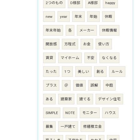
2つのもの
D様邸
A様邸
happy
new
year
年末
年始
休暇
年末年始
各
メーカー
休暇情報
開放感
方程式
お金
使い方
賃貸
マイホーム
不安
なくなる
たった
1つ
美しい
創る
ルール
プラス
＠
価値
誤解
中庭
ある
建築家
建てる
デザイン住宅
SIMPLE
NOTE
モニター
ハウス
募集
一戸建て
修繕積立金