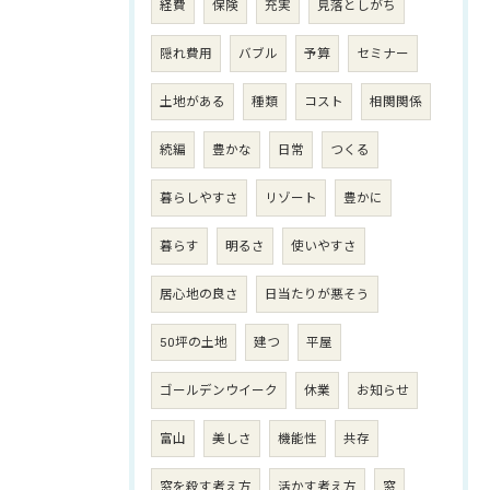
経費
保険
充実
見落としがち
隠れ費用
バブル
予算
セミナー
土地がある
種類
コスト
相関関係
続編
豊かな
日常
つくる
暮らしやすさ
リゾート
豊かに
暮らす
明るさ
使いやすさ
居心地の良さ
日当たりが悪そう
50坪の土地
建つ
平屋
ゴールデンウイーク
休業
お知らせ
富山
美しさ
機能性
共存
窓を殺す考え方
活かす考え方
窓