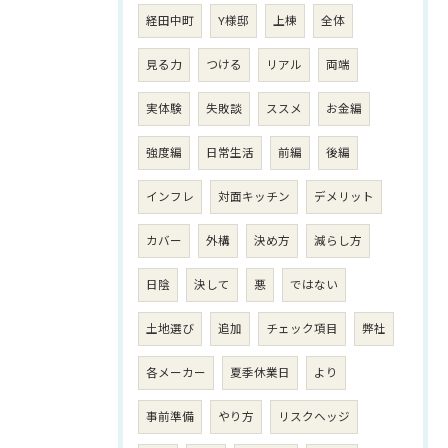
経田中町
Y様邸
上棟
全体
見る力
つける
リアル
両端
実体験
失敗談
ススメ
お金編
強度編
日常生活
前編
後編
インフレ
対面キッチン
デメリット
カバー
外構
決め方
減らし方
日陰
決して
悪
ではない
土地選び
追加
チェック項目
弊社
各メーカー
夏季休業日
より
事前準備
やり方
リスクヘッジ