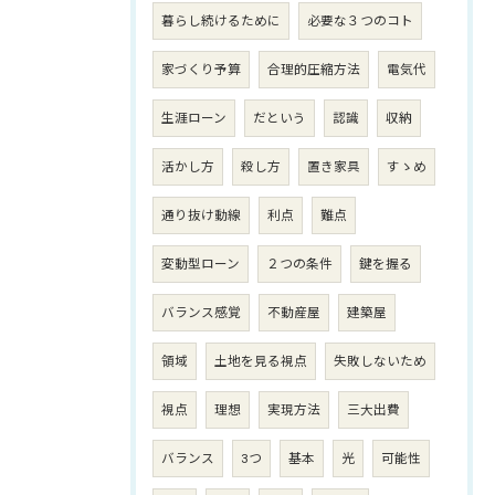
暮らし続けるために
必要な３つのコト
家づくり予算
合理的圧縮方法
電気代
生涯ローン
だという
認識
収納
活かし方
殺し方
置き家具
すゝめ
通り抜け動線
利点
難点
変動型ローン
２つの条件
鍵を握る
バランス感覚
不動産屋
建築屋
領域
土地を見る視点
失敗しないため
視点
理想
実現方法
三大出費
バランス
3つ
基本
光
可能性