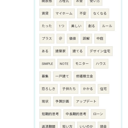
開放感
方程式
お金
使い方
賃貸
マイホーム
不安
なくなる
たった
1つ
美しい
創る
ルール
プラス
＠
価値
誤解
中庭
ある
建築家
建てる
デザイン住宅
SIMPLE
NOTE
モニター
ハウス
募集
一戸建て
修繕積立金
恐ろしき
子供たち
かかる
住宅
現状
予算計画
アップデート
短期的思考
中長期的思考
ローン
返済期間
短い方
いいのか
頭金