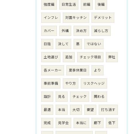
強度編
日常生活
前編
後編
インフレ
対面キッチン
デメリット
カバー
外構
決め方
減らし方
日陰
決して
悪
ではない
土地選び
追加
チェック項目
弊社
各メーカー
夏季休業日
より
事前準備
やり方
リスクヘッジ
設計
見る
チェック
関わる
最適
本当
大切
要望
打ち消す
完成
見学会
本当に
廊下
低下