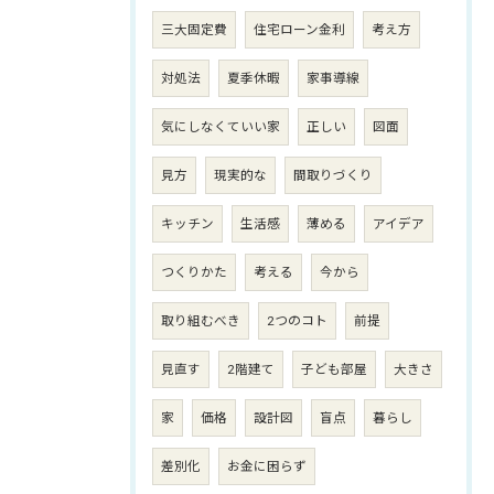
三大固定費
住宅ローン金利
考え方
対処法
夏季休暇
家事導線
気にしなくていい家
正しい
図面
見方
現実的な
間取りづくり
キッチン
生活感
薄める
アイデア
つくりかた
考える
今から
取り組むべき
2つのコト
前提
見直す
2階建て
子ども部屋
大きさ
家
価格
設計図
盲点
暮らし
差別化
お金に困らず