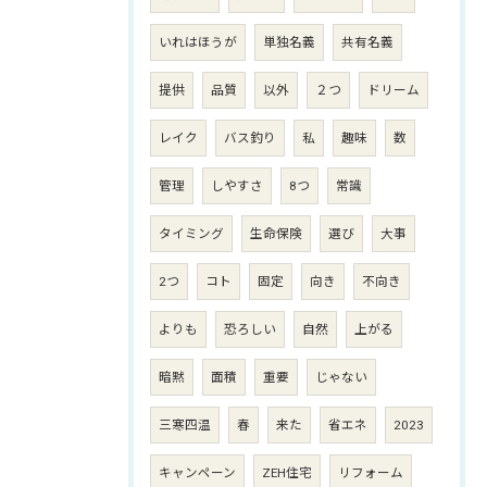
いれはほうが
単独名義
共有名義
提供
品質
以外
２つ
ドリーム
レイク
バス釣り
私
趣味
数
管理
しやすさ
8つ
常識
タイミング
生命保険
選び
大事
2つ
コト
固定
向き
不向き
よりも
恐ろしい
自然
上がる
暗黙
面積
重要
じゃない
三寒四温
春
来た
省エネ
2023
キャンペーン
ZEH住宅
リフォーム