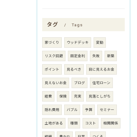
タグ
Tags
家づくり
ウッドデッキ
変動
リスク回避
固定金利
失敗
新築
ポイント
見るべき
目に見えるお金
見えないお金
ブログ
住宅ローン
経費
保険
充実
見落としがち
隠れ費用
バブル
予算
セミナー
土地がある
種類
コスト
相関関係
続編
豊かな
日常
つくる