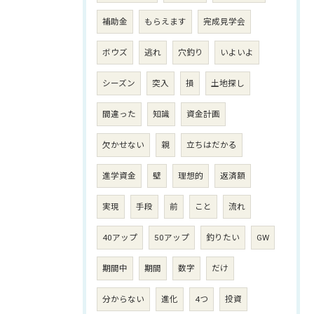
補助金
もらえます
完成見学会
ボウズ
逃れ
穴釣り
いよいよ
シーズン
突入
損
土地探し
間違った
知識
資金計画
欠かせない
親
立ちはだかる
進学資金
壁
理想的
返済額
実現
手段
前
こと
流れ
40アップ
50アップ
釣りたい
GW
期間中
期間
数字
だけ
分からない
進化
4つ
投資