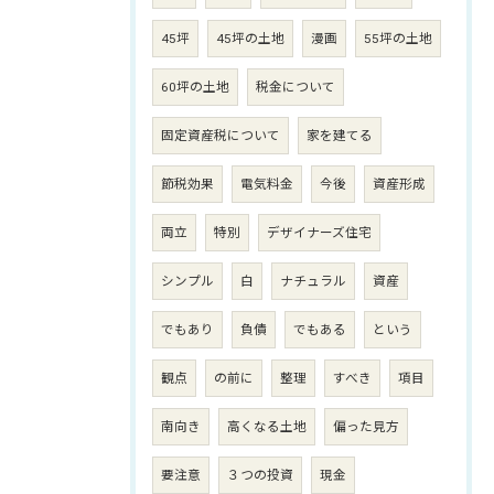
45坪
45坪の土地
漫画
55坪の土地
60坪の土地
税金について
固定資産税について
家を建てる
節税効果
電気料金
今後
資産形成
両立
特別
デザイナーズ住宅
シンプル
白
ナチュラル
資産
でもあり
負債
でもある
という
観点
の前に
整理
すべき
項目
南向き
高くなる土地
偏った見方
要注意
３つの投資
現金