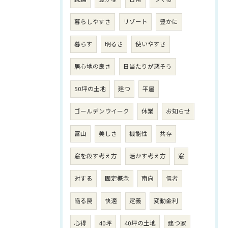
暮らしやすさ
リゾート
豊かに
暮らす
明るさ
使いやすさ
居心地の良さ
日当たりが悪そう
50坪の土地
建つ
平屋
ゴールデンウイーク
休業
お知らせ
富山
美しさ
機能性
共存
窓を殺す考え方
活かす考え方
窓
対する
固定概念
南向
信者
陥る罠
快適
定義
変動金利
心得
40坪
40坪の土地
建つ家