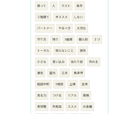
買って
人
マスト
条件
２階建て
オススメ
しない
パートナー
やるべき
大切な
守り方
残り
3組様
個人的
３つ
トータル
知らないこと
損失
小さな
思い込み
当たり前
外れる
勇気
室内
工夫
魚津市
経田中町
Y様邸
上棟
全体
見る力
つける
リアル
両端
実体験
失敗談
ススメ
お金編