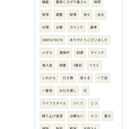
機能
面倒くさがり屋さん
視野
狭窄
調整
秘策
徐々
迫る
対策
必要
スペック
基準
SIMPLE NOTE
ありがとうございました
メダカ
増殖中
回避
マインド
借入金
順番
3番目
ベスト
これから
引き算
覚える
一丁目
一番地
お引き渡し
式
ライフスタイル
づくり
１つ
繰り上げ返済
必要ない
４つ
最大
掃除
負担
軽減
お母さん