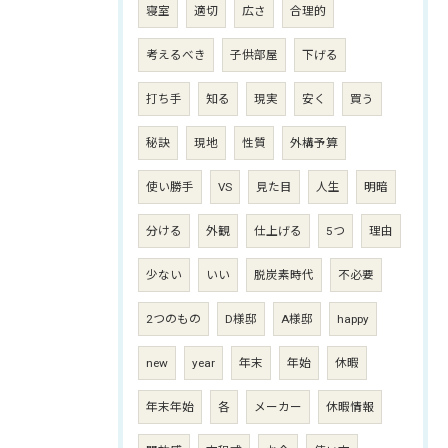
寝室
適切
広さ
合理的
考えるべき
子供部屋
下げる
打ち手
知る
現実
安く
買う
秘訣
現地
性質
外構予算
使い勝手
VS
見た目
人生
明暗
分ける
外観
仕上げる
5つ
理由
少ない
いい
脱炭素時代
不必要
2つのもの
D様邸
A様邸
happy
new
year
年末
年始
休暇
年末年始
各
メーカー
休暇情報