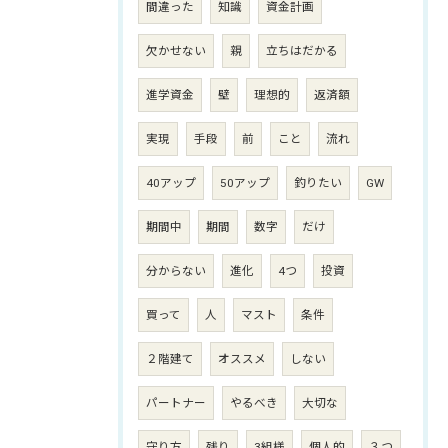
間違った
知識
資金計画
欠かせない
親
立ちはだかる
進学資金
壁
理想的
返済額
実現
手段
前
こと
流れ
40アップ
50アップ
釣りたい
GW
期間中
期間
数字
だけ
分からない
進化
4つ
投資
買って
人
マスト
条件
２階建て
オススメ
しない
パートナー
やるべき
大切な
守り方
残り
3組様
個人的
３つ