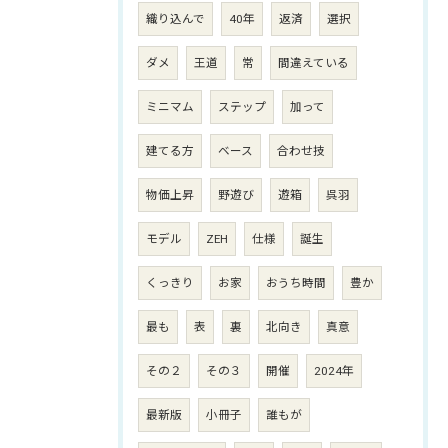
織り込んで
40年
返済
選択
ダメ
王道
常
間違えている
ミニマム
ステップ
加って
建てる方
ベース
合わせ技
物価上昇
野遊び
遊箱
呉羽
モデル
ZEH
仕様
誕生
くっきり
お家
おうち時間
豊か
最も
表
裏
北向き
真意
その２
その３
開催
2024年
最新版
小冊子
誰もが