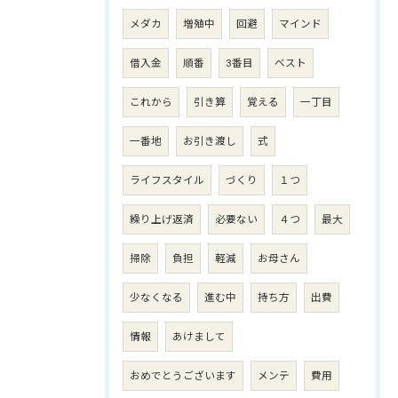
メダカ
増殖中
回避
マインド
借入金
順番
3番目
ベスト
これから
引き算
覚える
一丁目
一番地
お引き渡し
式
ライフスタイル
づくり
１つ
繰り上げ返済
必要ない
４つ
最大
掃除
負担
軽減
お母さん
少なくなる
進む中
持ち方
出費
情報
あけまして
おめでとうございます
メンテ
費用