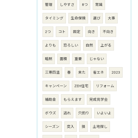
管理
しやすさ
8つ
常識
タイミング
生命保険
選び
大事
2つ
コト
固定
向き
不向き
よりも
恐ろしい
自然
上がる
暗黙
面積
重要
じゃない
三寒四温
春
来た
省エネ
2023
キャンペーン
ZEH住宅
リフォーム
補助金
もらえます
完成見学会
ボウズ
逃れ
穴釣り
いよいよ
シーズン
突入
損
土地探し