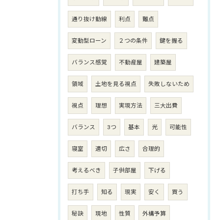
通り抜け動線
利点
難点
変動型ローン
２つの条件
鍵を握る
バランス感覚
不動産屋
建築屋
領域
土地を見る視点
失敗しないため
視点
理想
実現方法
三大出費
バランス
3つ
基本
光
可能性
寝室
適切
広さ
合理的
考えるべき
子供部屋
下げる
打ち手
知る
現実
安く
買う
秘訣
現地
性質
外構予算