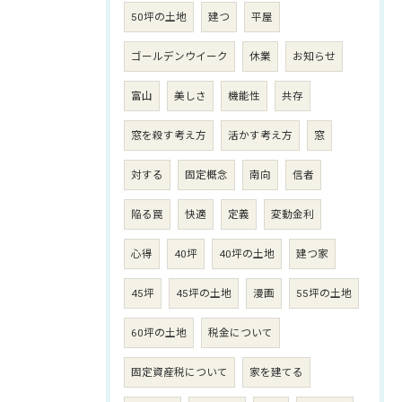
50坪の土地
建つ
平屋
ゴールデンウイーク
休業
お知らせ
富山
美しさ
機能性
共存
窓を殺す考え方
活かす考え方
窓
対する
固定概念
南向
信者
陥る罠
快適
定義
変動金利
心得
40坪
40坪の土地
建つ家
45坪
45坪の土地
漫画
55坪の土地
60坪の土地
税金について
固定資産税について
家を建てる