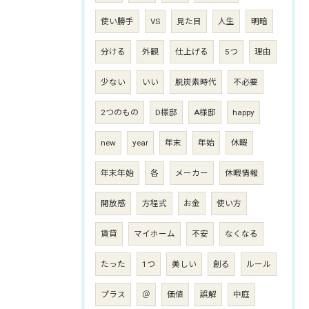
使い勝手
VS
見た目
人生
明暗
分ける
外観
仕上げる
5つ
理由
少ない
いい
脱炭素時代
不必要
2つのもの
D様邸
A様邸
happy
new
year
年末
年始
休暇
年末年始
各
メーカー
休暇情報
開放感
方程式
お金
使い方
賃貸
マイホーム
不安
なくなる
たった
1つ
美しい
創る
ルール
プラス
＠
価値
誤解
中庭