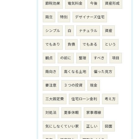
節税効果
電気料金
今後
資産形成
両立
特別
デザイナーズ住宅
シンプル
白
ナチュラル
資産
でもあり
負債
でもある
という
観点
の前に
整理
すべき
項目
南向き
高くなる土地
偏った見方
要注意
３つの投資
現金
三大固定費
住宅ローン金利
考え方
対処法
夏季休暇
家事導線
気にしなくていい家
正しい
図面