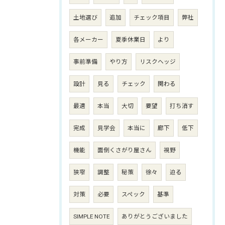
土地選び
追加
チェック項目
弊社
各メーカー
夏季休業日
より
事前準備
やり方
リスクヘッジ
設計
見る
チェック
関わる
最適
本当
大切
要望
打ち消す
完成
見学会
本当に
廊下
低下
機能
面倒くさがり屋さん
視野
狭窄
調整
秘策
徐々
迫る
対策
必要
スペック
基準
SIMPLE NOTE
ありがとうございました