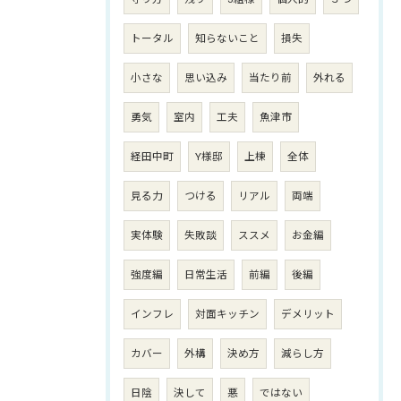
トータル
知らないこと
損失
小さな
思い込み
当たり前
外れる
勇気
室内
工夫
魚津市
経田中町
Y様邸
上棟
全体
見る力
つける
リアル
両端
実体験
失敗談
ススメ
お金編
強度編
日常生活
前編
後編
インフレ
対面キッチン
デメリット
カバー
外構
決め方
減らし方
日陰
決して
悪
ではない