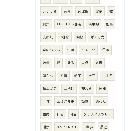
シナリオ
背景
合理性
安定
嘘
真実
ローコスト住宅
結果的
割高
大原則
2種類
開放
考える力
身につける
生活
イメージ
位置
数量
鍵
握る
欠点
恩恵
新たな
無事
終了
次回
１１月
値上がり
土地代
抑える
分離
一体
太陽光発電
設置
隠れた
難敵
打破
4ｍ
クリスマスツリー
暖炉
SIMPLENOTE
T様邸
最近