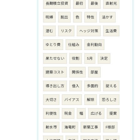
長期積立投資
最初
最後
直射光
呪縛
脱出
色
特性
活かす
潜む
リスク
ヘッジ対策
生活費
ゆとり費
仕組み
金利動向
果たせない
役割
5月
決定
建築コスト
関係性
部屋
導き出し方
借入
多面的
捉える
大切さ
バイアス
解除
恐ろしさ
利便性
税金
幅
広げる
提案
射水市
海竜町
新築工事
F様邸