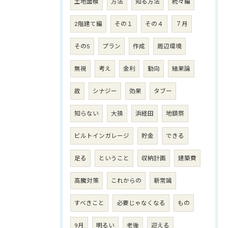
土地面積
方法
知る方法
続々編
2階建て編
その１
その４
７月
その5
プラン
作成
周辺環境
無視
考え
金利
動向
結果論
故
シナジー
効果
タブー
知らない
大損
浜経田
地鎮祭
ビルトインガレージ
貯金
できる
足る
ということ
収納計画
建築費
高騰対策
これからの
新常識
すべきこと
必要じゃなくなる
もの
9月
明るい
老後
迎える