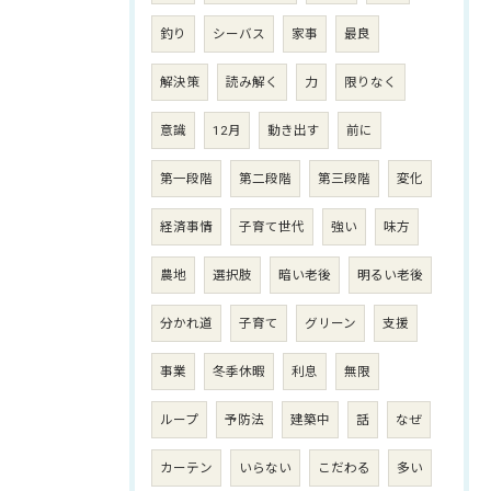
釣り
シーバス
家事
最良
解決策
読み解く
力
限りなく
意識
12月
動き出す
前に
第一段階
第二段階
第三段階
変化
経済事情
子育て世代
強い
味方
農地
選択肢
暗い老後
明るい老後
分かれ道
子育て
グリーン
支援
事業
冬季休暇
利息
無限
ループ
予防法
建築中
話
なぜ
カーテン
いらない
こだわる
多い