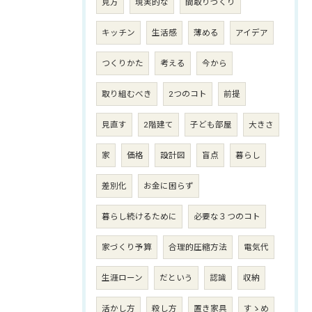
見方
現実的な
間取りづくり
キッチン
生活感
薄める
アイデア
つくりかた
考える
今から
取り組むべき
2つのコト
前提
見直す
2階建て
子ども部屋
大きさ
家
価格
設計図
盲点
暮らし
差別化
お金に困らず
暮らし続けるために
必要な３つのコト
家づくり予算
合理的圧縮方法
電気代
生涯ローン
だという
認識
収納
活かし方
殺し方
置き家具
すゝめ