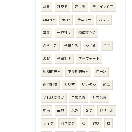
ある
建築家
建てる
デザイン住宅
SIMPLE
NOTE
モニター
ハウス
募集
一戸建て
修繕積立金
恐ろしき
子供たち
かかる
住宅
現状
予算計画
アップデート
短期的思考
中長期的思考
ローン
返済期間
短い方
いいのか
頭金
いれはほうが
単独名義
共有名義
提供
品質
以外
２つ
ドリーム
レイク
バス釣り
私
趣味
数