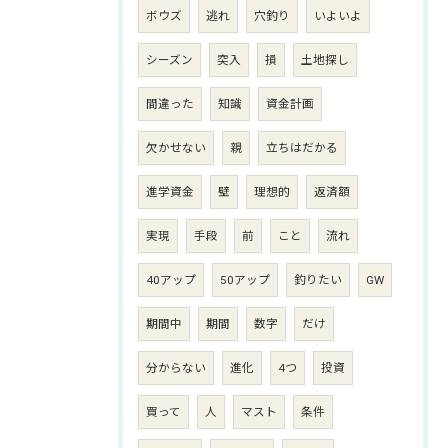
ボウズ
逃れ
穴釣り
いよいよ
シーズン
突入
損
土地探し
間違った
知識
資金計画
欠かせない
親
立ちはだかる
進学資金
壁
理想的
返済額
実現
手段
前
こと
流れ
40アップ
50アップ
釣りたい
GW
期間中
期間
数字
だけ
分からない
進化
4つ
投資
買って
人
マスト
条件