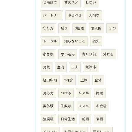
２階建て
オススメ
しない
パートナー
やるべき
大切な
守り方
残り
3組様
個人的
３つ
トータル
知らないこと
損失
小さな
思い込み
当たり前
外れる
勇気
室内
工夫
魚津市
経田中町
Y様邸
上棟
全体
見る力
つける
リアル
両端
実体験
失敗談
ススメ
お金編
強度編
日常生活
前編
後編