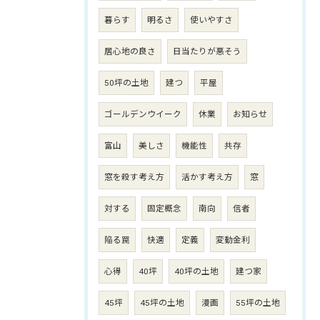
暮らす
明るさ
使いやすさ
居心地の良さ
日当たりが悪そう
50坪の土地
建つ
平屋
ゴールデンウイーク
休業
お知らせ
富山
美しさ
機能性
共存
窓を殺す考え方
活かす考え方
窓
対する
固定概念
南向
信者
陥る罠
快適
定義
変動金利
心得
40坪
40坪の土地
建つ家
45坪
45坪の土地
漫画
55坪の土地