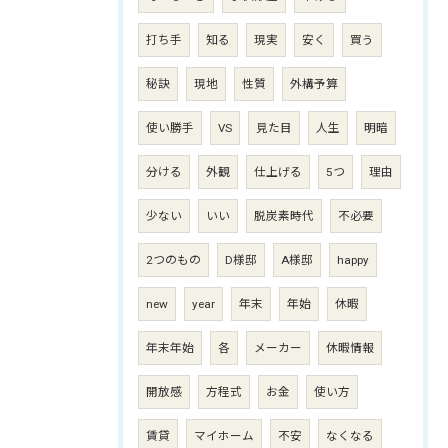
打ち手
知る
現実
安く
買う
秘訣
現地
性質
外構予算
使い勝手
VS
見た目
人生
明暗
分ける
外観
仕上げる
5つ
理由
少ない
いい
脱炭素時代
不必要
2つのもの
D様邸
A様邸
happy
new
year
年末
年始
休暇
年末年始
各
メーカー
休暇情報
開放感
方程式
お金
使い方
賃貸
マイホーム
不安
なくなる