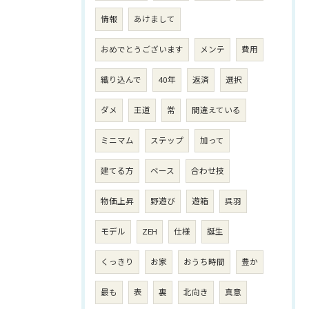
情報
あけまして
おめでとうございます
メンテ
費用
織り込んで
40年
返済
選択
ダメ
王道
常
間違えている
ミニマム
ステップ
加って
建てる方
ベース
合わせ技
物価上昇
野遊び
遊箱
呉羽
モデル
ZEH
仕様
誕生
くっきり
お家
おうち時間
豊か
最も
表
裏
北向き
真意