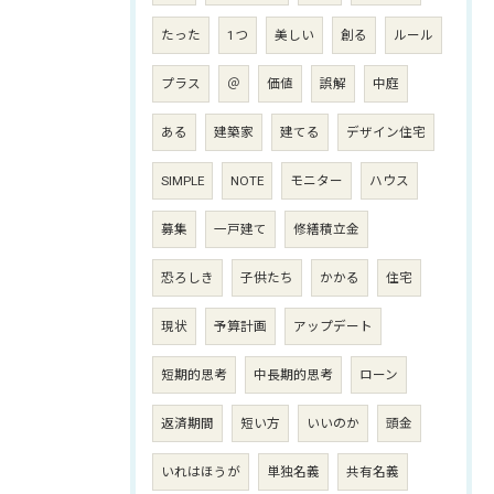
たった
1つ
美しい
創る
ルール
プラス
＠
価値
誤解
中庭
ある
建築家
建てる
デザイン住宅
SIMPLE
NOTE
モニター
ハウス
募集
一戸建て
修繕積立金
恐ろしき
子供たち
かかる
住宅
現状
予算計画
アップデート
短期的思考
中長期的思考
ローン
返済期間
短い方
いいのか
頭金
いれはほうが
単独名義
共有名義