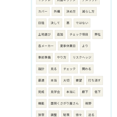
インフレ
対面キッチン
デメリット
カバー
外構
決め方
減らし方
日陰
決して
悪
ではない
土地選び
追加
チェック項目
弊社
各メーカー
夏季休業日
より
事前準備
やり方
リスクヘッジ
設計
見る
チェック
関わる
最適
本当
大切
要望
打ち消す
完成
見学会
本当に
廊下
低下
機能
面倒くさがり屋さん
視野
狭窄
調整
秘策
徐々
迫る