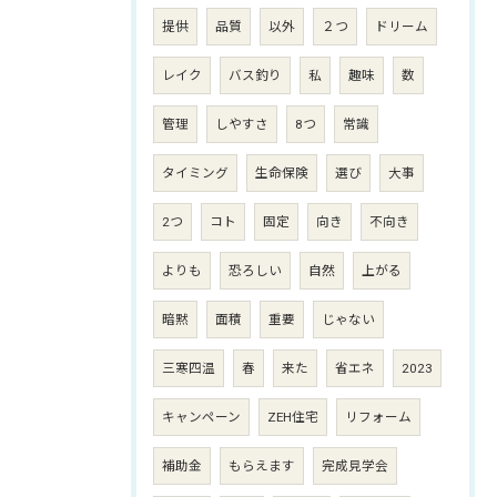
提供
品質
以外
２つ
ドリーム
レイク
バス釣り
私
趣味
数
管理
しやすさ
8つ
常識
タイミング
生命保険
選び
大事
2つ
コト
固定
向き
不向き
よりも
恐ろしい
自然
上がる
暗黙
面積
重要
じゃない
三寒四温
春
来た
省エネ
2023
キャンペーン
ZEH住宅
リフォーム
補助金
もらえます
完成見学会