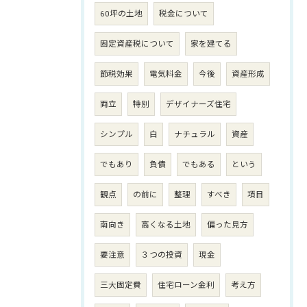
60坪の土地
税金について
固定資産税について
家を建てる
節税効果
電気料金
今後
資産形成
両立
特別
デザイナーズ住宅
シンプル
白
ナチュラル
資産
でもあり
負債
でもある
という
観点
の前に
整理
すべき
項目
南向き
高くなる土地
偏った見方
要注意
３つの投資
現金
三大固定費
住宅ローン金利
考え方