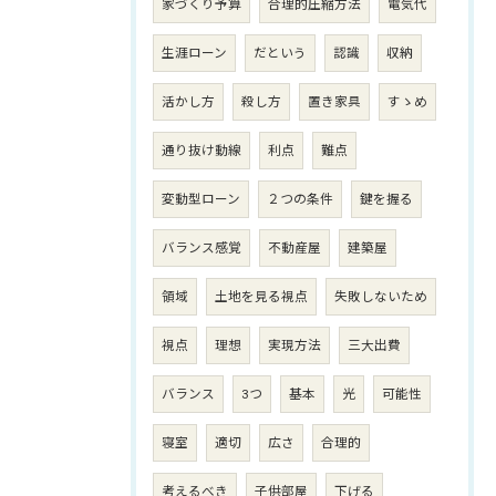
家づくり予算
合理的圧縮方法
電気代
生涯ローン
だという
認識
収納
活かし方
殺し方
置き家具
すゝめ
通り抜け動線
利点
難点
変動型ローン
２つの条件
鍵を握る
バランス感覚
不動産屋
建築屋
領域
土地を見る視点
失敗しないため
視点
理想
実現方法
三大出費
バランス
3つ
基本
光
可能性
寝室
適切
広さ
合理的
考えるべき
子供部屋
下げる