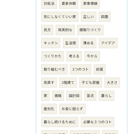
対処法
夏季休暇
家事導線
気にしなくていい家
正しい
図面
見方
現実的な
間取りづくり
キッチン
生活感
薄める
アイデア
つくりかた
考える
今から
取り組むべき
2つのコト
前提
見直す
2階建て
子ども部屋
大きさ
家
価格
設計図
盲点
暮らし
差別化
お金に困らず
暮らし続けるために
必要な３つのコト