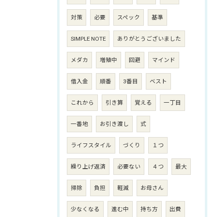
対策
必要
スペック
基準
SIMPLE NOTE
ありがとうございました
メダカ
増殖中
回避
マインド
借入金
順番
3番目
ベスト
これから
引き算
覚える
一丁目
一番地
お引き渡し
式
ライフスタイル
づくり
１つ
繰り上げ返済
必要ない
４つ
最大
掃除
負担
軽減
お母さん
少なくなる
進む中
持ち方
出費