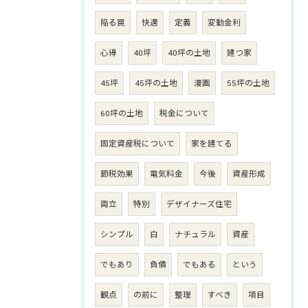
陥る罠
快適
定義
変動金利
心得
40坪
40坪の土地
建つ家
45坪
45坪の土地
漫画
55坪の土地
60坪の土地
税金について
固定資産税について
家を建てる
節税効果
電気料金
今後
資産形成
両立
特別
デザイナーズ住宅
シンプル
白
ナチュラル
資産
でもあり
負債
でもある
という
観点
の前に
整理
すべき
項目