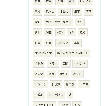
最適
本当
大切
要望
打ち消す
完成
見学会
本当に
廊下
低下
機能
面倒くさがり屋さん
視野
狭窄
調整
秘策
徐々
迫る
対策
必要
スペック
基準
SIMPLE NOTE
ありがとうございました
メダカ
増殖中
回避
マインド
借入金
順番
3番目
ベスト
これから
引き算
覚える
一丁目
一番地
お引き渡し
式
ライフスタイル
づくり
１つ