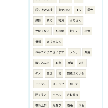
繰り上げ返済
必要ない
４つ
最大
掃除
負担
軽減
お母さん
少なくなる
進む中
持ち方
出費
情報
あけまして
おめでとうございます
メンテ
費用
織り込んで
40年
返済
選択
ダメ
王道
常
間違えている
ミニマム
ステップ
加って
建てる方
ベース
合わせ技
物価上昇
野遊び
遊箱
呉羽