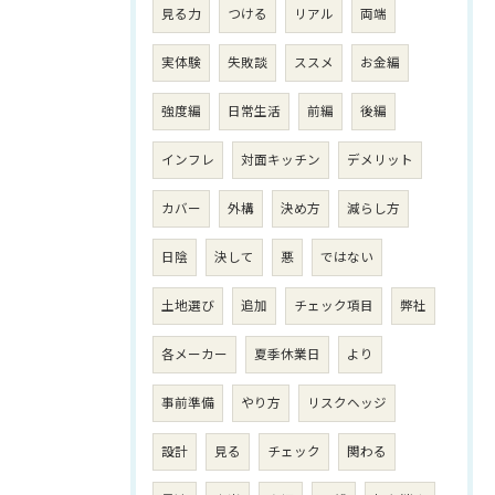
見る力
つける
リアル
両端
実体験
失敗談
ススメ
お金編
強度編
日常生活
前編
後編
インフレ
対面キッチン
デメリット
カバー
外構
決め方
減らし方
日陰
決して
悪
ではない
土地選び
追加
チェック項目
弊社
各メーカー
夏季休業日
より
事前準備
やり方
リスクヘッジ
設計
見る
チェック
関わる