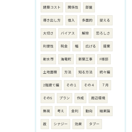
建築コスト
関係性
部屋
導き出し方
借入
多面的
捉える
大切さ
バイアス
解除
恐ろしさ
利便性
税金
幅
広げる
提案
射水市
海竜町
新築工事
F様邸
土地面積
方法
知る方法
続々編
2階建て編
その１
その４
７月
その5
プラン
作成
周辺環境
無視
考え
金利
動向
結果論
故
シナジー
効果
タブー