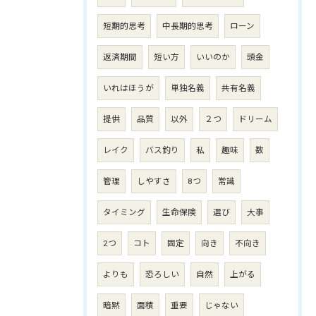
短期的思考
中長期的思考
ローン
返済期間
短い方
いいのか
頭金
いれはほうが
単独名義
共有名義
提供
品質
以外
２つ
ドリーム
レイク
バス釣り
私
趣味
数
管理
しやすさ
8つ
常識
タイミング
生命保険
選び
大事
2つ
コト
固定
向き
不向き
よりも
恐ろしい
自然
上がる
暗黙
面積
重要
じゃない