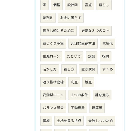
家
価格
設計図
盲点
暮らし
差別化
お金に困らず
暮らし続けるために
必要な３つのコト
家づくり予算
合理的圧縮方法
電気代
生涯ローン
だという
認識
収納
活かし方
殺し方
置き家具
すゝめ
通り抜け動線
利点
難点
変動型ローン
２つの条件
鍵を握る
バランス感覚
不動産屋
建築屋
領域
土地を見る視点
失敗しないため