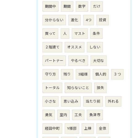
期間中
期間
数字
だけ
分からない
進化
4つ
投資
買って
人
マスト
条件
２階建て
オススメ
しない
パートナー
やるべき
大切な
守り方
残り
3組様
個人的
３つ
トータル
知らないこと
損失
小さな
思い込み
当たり前
外れる
勇気
室内
工夫
魚津市
経田中町
Y様邸
上棟
全体