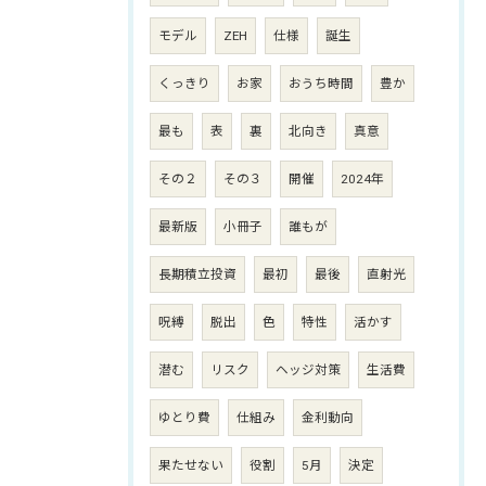
モデル
ZEH
仕様
誕生
くっきり
お家
おうち時間
豊か
最も
表
裏
北向き
真意
その２
その３
開催
2024年
最新版
小冊子
誰もが
長期積立投資
最初
最後
直射光
呪縛
脱出
色
特性
活かす
潜む
リスク
ヘッジ対策
生活費
ゆとり費
仕組み
金利動向
果たせない
役割
5月
決定