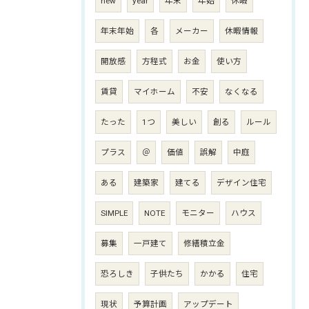
new
year
年末
年始
休暇
年末年始
各
メーカー
休暇情報
開放感
方程式
お金
使い方
賃貸
マイホーム
不安
なくなる
たった
1つ
美しい
創る
ルール
プラス
＠
価値
誤解
中庭
ある
建築家
建てる
デザイン住宅
SIMPLE
NOTE
モニター
ハウス
募集
一戸建て
修繕積立金
恐ろしき
子供たち
かかる
住宅
現状
予算計画
アップデート