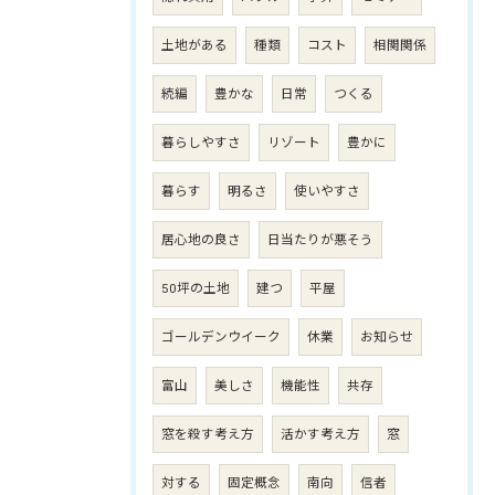
土地がある
種類
コスト
相関関係
続編
豊かな
日常
つくる
暮らしやすさ
リゾート
豊かに
暮らす
明るさ
使いやすさ
居心地の良さ
日当たりが悪そう
50坪の土地
建つ
平屋
ゴールデンウイーク
休業
お知らせ
富山
美しさ
機能性
共存
窓を殺す考え方
活かす考え方
窓
対する
固定概念
南向
信者