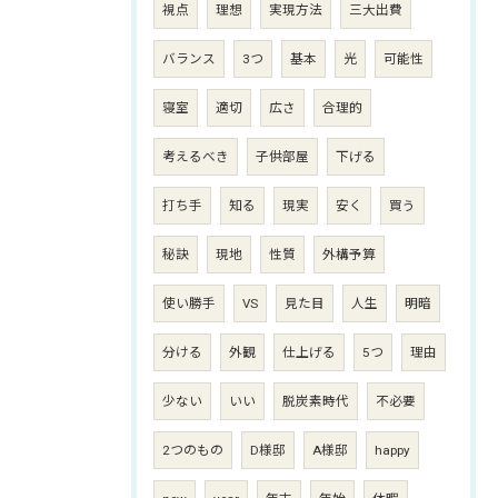
視点
理想
実現方法
三大出費
バランス
3つ
基本
光
可能性
寝室
適切
広さ
合理的
考えるべき
子供部屋
下げる
打ち手
知る
現実
安く
買う
秘訣
現地
性質
外構予算
使い勝手
VS
見た目
人生
明暗
分ける
外観
仕上げる
5つ
理由
少ない
いい
脱炭素時代
不必要
2つのもの
D様邸
A様邸
happy