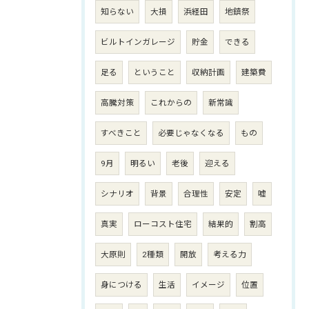
知らない
大損
浜経田
地鎮祭
ビルトインガレージ
貯金
できる
足る
ということ
収納計画
建築費
高騰対策
これからの
新常識
すべきこと
必要じゃなくなる
もの
9月
明るい
老後
迎える
シナリオ
背景
合理性
安定
嘘
真実
ローコスト住宅
結果的
割高
大原則
2種類
開放
考える力
身につける
生活
イメージ
位置