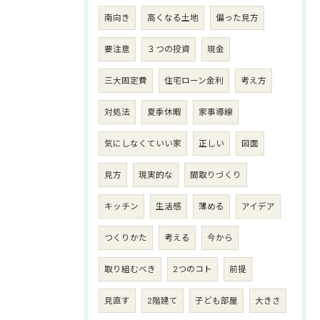
南向き
高くなる土地
偏った見方
要注意
３つの投資
現金
三大固定費
住宅ローン金利
考え方
対処法
夏季休暇
家事導線
気にしなくていい家
正しい
図面
見方
現実的な
間取りづくり
キッチン
生活感
薄める
アイデア
つくりかた
考える
今から
取り組むべき
2つのコト
前提
見直す
2階建て
子ども部屋
大きさ