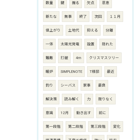
数量
鍵
握る
欠点
恩恵
新たな
無事
終了
次回
１１月
値上がり
土地代
抑える
分離
一体
太陽光発電
設置
隠れた
難敵
打破
4ｍ
クリスマスツリー
暖炉
SIMPLENOTE
T様邸
最近
釣り
シーバス
家事
最良
解決策
読み解く
力
限りなく
意識
12月
動き出す
前に
第一段階
第二段階
第三段階
変化